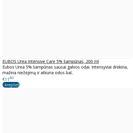
EUBOS Urea Intensive Care 5% šampūnas, 200 ml
Eubos Urea 5% šampūnas sausai galvos odai. Intensyviai drėkina,
mažina niežėjimą ir atkuria odos bal..
80
€11
Į krepšelį