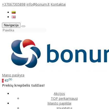
+37067305898
info@bonum.lt
Kontaktai
Navigacija
Mano paskyra
00
€0
0
Prekių krepšelis tuščias!
Akcijos
TOP perkamiausi
Maisto papildai
Imunitetui