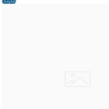
Į krepšelį