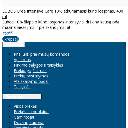
EUBOS Urea Intensive Care 10% atkuriamasis kūno losjonas, 400
ml
Eubos 10% šlapalo kūno losjonas intensyviai drėkina sausą odą,
mažina niežėjimą ir pleiskanojimą, at..
60
€22
Į krepšelį
Informacija
Prisijunk prie mūsų komandos
Apie mus
Pirkimo sąlygos ir taisyklės
Prekių grąžinimas
Prekių pristatymas
Atsiskaitymo būdai
Taisyklės
Klientų aptarnavimas
Visos prekės
Prekės su nuolaida
Gamintojai
Dovanų kuponai
Svetainės medis