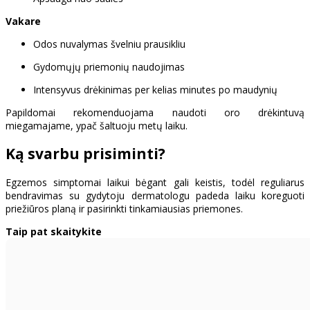
Vakare
Odos nuvalymas švelniu prausikliu
Gydomųjų priemonių naudojimas
Intensyvus drėkinimas per kelias minutes po maudynių
Papildomai rekomenduojama naudoti oro drėkintuvą
miegamajame, ypač šaltuoju metų laiku.
Ką svarbu prisiminti?
Egzemos simptomai laikui bėgant gali keistis, todėl reguliarus
bendravimas su gydytoju dermatologu padeda laiku koreguoti
priežiūros planą ir pasirinkti tinkamiausias priemones.
Taip pat skaitykite