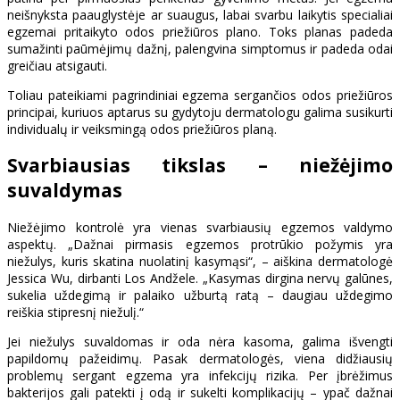
neišnyksta paauglystėje ar suaugus, labai svarbu laikytis specialiai
egzemai pritaikyto odos priežiūros plano. Toks planas padeda
sumažinti paūmėjimų dažnį, palengvina simptomus ir padeda odai
greičiau atsigauti.
Toliau pateikiami pagrindiniai egzema sergančios odos priežiūros
principai, kuriuos aptarus su gydytoju dermatologu galima susikurti
individualų ir veiksmingą odos priežiūros planą.
Svarbiausias tikslas – niežėjimo
suvaldymas
Niežėjimo kontrolė yra vienas svarbiausių egzemos valdymo
aspektų. „Dažnai pirmasis egzemos protrūkio požymis yra
niežulys, kuris skatina nuolatinį kasymąsi“, – aiškina dermatologė
Jessica Wu, dirbanti Los Andžele. „Kasymas dirgina nervų galūnes,
sukelia uždegimą ir palaiko užburtą ratą – daugiau uždegimo
reiškia stipresnį niežulį.“
Jei niežulys suvaldomas ir oda nėra kasoma, galima išvengti
papildomų pažeidimų. Pasak dermatologės, viena didžiausių
problemų sergant egzema yra infekcijų rizika. Per įbrėžimus
bakterijos gali patekti į odą ir sukelti komplikacijų – ypač dažnai