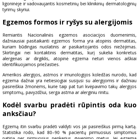
ligoninėje ir vadovaujantis kosmetinių bei klinikinių dermatologinių
tyrimų skyriui.
Egzemos formos ir ryšys su alergijomis
Remiantis Nacionalinės egzemos asociacijos duomenimis,
dažniausiai pasitaikanti egzemos forma yra atopinis dermatitas,
kuriam būdingas nuolatinis ar pasikartojantis odos niežėjimas.
Skirtingai nei kontaktinis dermatitas, kurį sukelia konkretus
alergenas ar dirgiklis, atopinė egzema neturi vienos aiškiai
identifikuojamos priežasties.
Amerikos alergijos, astmos ir imunologijos koledžas nurodo, kad
egzema dažnai yra netiesiogiai susijusi su alergijomis ir dažniau
pasireiškia žmonėms, kurie taip pat turi kvėpavimo takų alergijos
simptomų, pavyzdžiui, serga astma ar alerginiu rinitu.
Kodėl svarbu pradėti rūpintis oda kuo
anksčiau?
Egzemą itin svarbu pradėti valdyti vos jai pasireiškus pirmą kartą.
Statistika rodo, kad 80–90 % pacientų pirmuosius simptomus
patiria per pirmuosius penkerius gyvenimo metus. Jei egzema