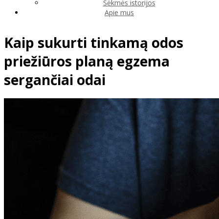
Sėkmės istorijos
Apie mus
Kaip sukurti tinkamą odos
priežiūros planą egzema
sergančiai odai