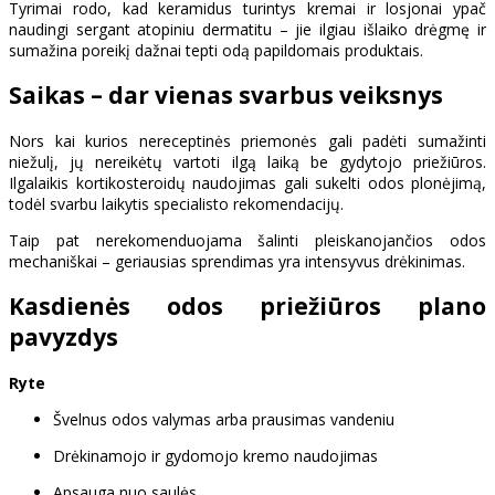
Tyrimai rodo, kad keramidus turintys kremai ir losjonai ypač
naudingi sergant atopiniu dermatitu – jie ilgiau išlaiko drėgmę ir
sumažina poreikį dažnai tepti odą papildomais produktais.
Saikas – dar vienas svarbus veiksnys
Nors kai kurios nereceptinės priemonės gali padėti sumažinti
niežulį, jų nereikėtų vartoti ilgą laiką be gydytojo priežiūros.
Ilgalaikis kortikosteroidų naudojimas gali sukelti odos plonėjimą,
todėl svarbu laikytis specialisto rekomendacijų.
Taip pat nerekomenduojama šalinti pleiskanojančios odos
mechaniškai – geriausias sprendimas yra intensyvus drėkinimas.
Kasdienės odos priežiūros plano
pavyzdys
Ryte
Švelnus odos valymas arba prausimas vandeniu
Drėkinamojo ir gydomojo kremo naudojimas
Apsauga nuo saulės