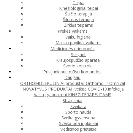
Teipai
Kineziologiniai teipai
Šalčio terapija
Šilumos terapija
Žirklės teipams
Prekės vaikams
Vaikų higienai
Maisto papildai vaikams
Medicininės priemonės
Sergant
Kraujospūdžio aparatai
Svorio kontrolei
Prisijunk prie mūsų komandos
Daugiau
ORTHOMOLEKULINIAI produktai. Orthomol ir Omnival
INOVATYVŪS PRODUKTAI
Įveikite COVID-19 infekciją
Vaistų gabenimui
KINEZITERAPEUTAMS
Straipsniai
Sveikata
Sporto nauda
Sveika gyvensena
Sveika oda ir plaukai
Medicinos prietaisai