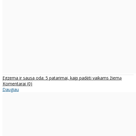
Egzema ir sausa oda: 5 patarimai, kaip padėti vaikams žiemą
Komentarai (0)
Daugiau