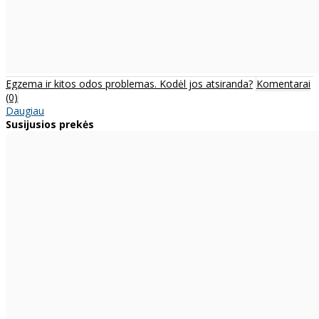
Egzema ir kitos odos problemas. Kodėl jos atsiranda?
Komentarai
(0)
Daugiau
Susijusios prekės