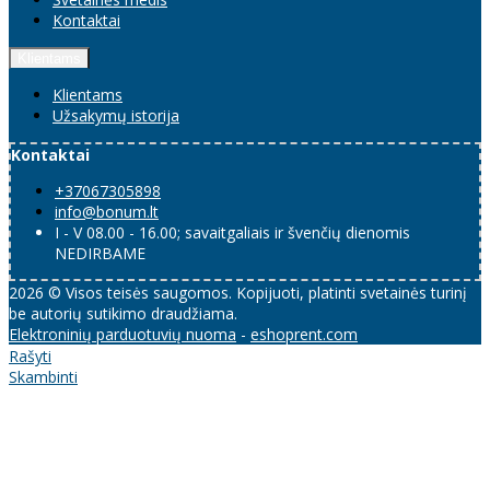
Kontaktai
Klientams
Klientams
Užsakymų istorija
Kontaktai
+37067305898
info@bonum.lt
I - V 08.00 - 16.00; savaitgaliais ir švenčių dienomis
NEDIRBAME
2026 © Visos teisės saugomos. Kopijuoti, platinti svetainės turinį
be autorių sutikimo draudžiama.
Elektroninių parduotuvių nuoma
-
eshoprent.com
Rašyti
Skambinti