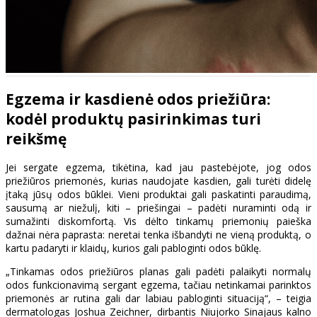
Egzema ir kasdienė odos priežiūra:
kodėl produktų pasirinkimas turi
reikšmę
Jei sergate egzema, tikėtina, kad jau pastebėjote, jog odos
priežiūros priemonės, kurias naudojate kasdien, gali turėti didelę
įtaką jūsų odos būklei. Vieni produktai gali paskatinti paraudimą,
sausumą ar niežulį, kiti – priešingai – padėti nuraminti odą ir
sumažinti diskomfortą. Vis dėlto tinkamų priemonių paieška
dažnai nėra paprasta: neretai tenka išbandyti ne vieną produktą, o
kartu padaryti ir klaidų, kurios gali pabloginti odos būklę.
„Tinkamas odos priežiūros planas gali padėti palaikyti normalų
odos funkcionavimą sergant egzema, tačiau netinkamai parinktos
priemonės ar rutina gali dar labiau pabloginti situaciją“, – teigia
dermatologas Joshua Zeichner, dirbantis Niujorko Sinajaus kalno