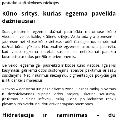
pasitaiko stafilokokinės infekcijos.
Kūno sritys, kurias egzema paveikia
dažniausiai
Suaugusiesiems egzema dažnai pasireiškia matomose kūno
vietose – veide, kakle, krūtinės srityje. Veido oda yra plonesnė ir
jautresnė nei kitose kūno vietose, todėl čia egzemos simptomai
dažnai būna ryškesni. Nacionalinė egzemos asociacija pabrėžia,
kad veido egzema neretai susijusi su netinkamai parinkta
kosmetika ar odos priežiūros priemonėmis.
Be veido, egzema gali pasireikšti ir kitose kūno vietose. Ilgalaikis
kasymasis gali lemti odos sustorėjimą, spalvos pakitimus ar šašų
susidarymą. Net ir nurimus niežėjimui, pigmentacijos pokyčiai gali
išlikti dar kelis mėnesius.
Rankos – dar viena itin pažeidžiama zona. Dažnas rankų plovimas
ir dezinfekavimas silpnina odos barjerą, skatina sausumą,
įtrūkimus ir didina infekcijų riziką. Todėl po kiekvieno rankų
plovimo itin svarbu naudoti drėkinamąsias priemones.
Hidratacija ir raminimas – du