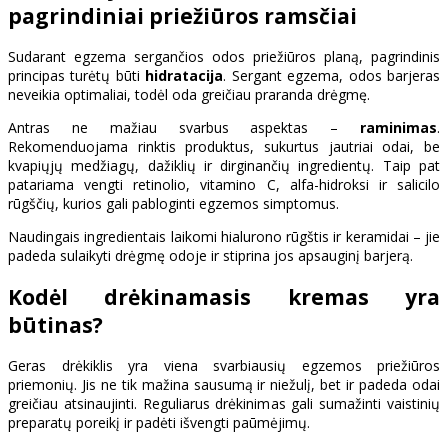
pagrindiniai priežiūros ramsčiai
Sudarant egzema sergančios odos priežiūros planą, pagrindinis
principas turėtų būti
hidratacija
. Sergant egzema, odos barjeras
neveikia optimaliai, todėl oda greičiau praranda drėgmę.
Antras ne mažiau svarbus aspektas –
raminimas
.
Rekomenduojama rinktis produktus, sukurtus jautriai odai, be
kvapiųjų medžiagų, dažiklių ir dirginančių ingredientų. Taip pat
patariama vengti retinolio, vitamino C, alfa-hidroksi ir salicilo
rūgščių, kurios gali pabloginti egzemos simptomus.
Naudingais ingredientais laikomi hialurono rūgštis ir keramidai – jie
padeda sulaikyti drėgmę odoje ir stiprina jos apsauginį barjerą.
Kodėl drėkinamasis kremas yra
būtinas?
Geras drėkiklis yra viena svarbiausių egzemos priežiūros
priemonių. Jis ne tik mažina sausumą ir niežulį, bet ir padeda odai
greičiau atsinaujinti. Reguliarus drėkinimas gali sumažinti vaistinių
preparatų poreikį ir padėti išvengti paūmėjimų.