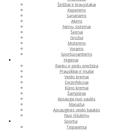
Širdžiai ir kraujotakai
Kepenims
Sąnariams
Akims
Nervų sistemai
Šeimai
Grožiui
Moterims
Vyrams
Sportuojantiems
Higienai
Rankų ir pėdų priežiūra
Prausikliai ir muilai
Veido kremai
Dezinfekcijai
Kūno kremai
Šampūnai
Apsauga nuo saulės
Masažui
Apsauginės veido kaukės
Nuo iššutimų
Sportui
Teipavimui