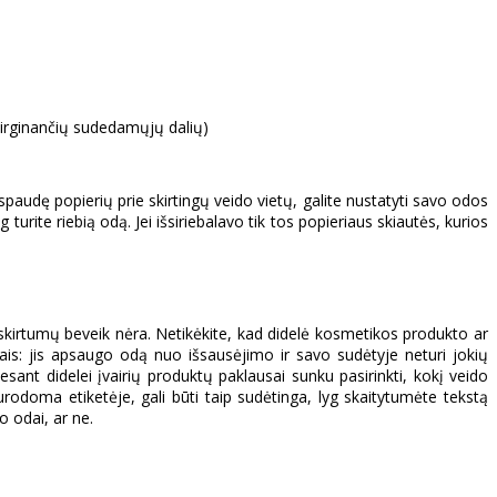
 dirginančių sudedamųjų dalių)
Prispaudę popierių prie skirtingų veido vietų, galite nustatyti savo odos
turite riebią odą. Jei išsiriebalavo tik tos popieriaus skiautės, kurios
kirtumų beveik nėra. Netikėkite, kad didelė kosmetikos produkto ar
is: jis apsaugo odą nuo išsausėjimo ir savo sudėtyje neturi jokių
ant didelei įvairių produktų paklausai sunku pasirinkti, kokį veido
doma etiketėje, gali būti taip sudėtinga, lyg skaitytumėte tekstą
o odai, ar ne.