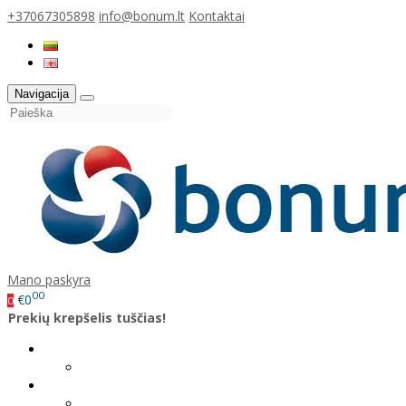
+37067305898
info@bonum.lt
Kontaktai
Navigacija
Mano paskyra
00
€0
0
Prekių krepšelis tuščias!