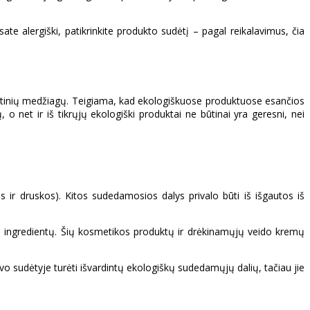
te alergiški, patikrinkite produkto sudėtį – pagal reikalavimus, čia
ntetinių medžiagų. Teigiama, kad ekologiškuose produktuose esančios
o net ir iš tikrųjų ekologiški produktai ne būtinai yra geresni, nei
 ir druskos). Kitos sudedamosios dalys privalo būti iš išgautos iš
ų ingredientų. Šių kosmetikos produktų ir drėkinamųjų veido kremų
vo sudėtyje turėti išvardintų ekologiškų sudedamųjų dalių, tačiau jie