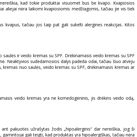
 nereiškia, kad tokie produktai visuomet bus be kvapo. Kvapiosios
ai aliejai nėra laikomi kvapiosiomis medžiagomis, tačiau jie vis tiek
vapus, tačiau jos taip pat gali sukelti alergines reakcijas. Kitos
 nuo saulės ir veido kremas su SPF. Drėkinamasis veido kremas su SPF
monė. Neaktyvios sudedamosios dalys padeda odai, tačiau šiuo atveju
ka, kremas nuo saulės, veido kremas su SPF, drėkinamasis kremas ar
kinamasis veido kremas yra ne komedogeninis, jis drėkins veido odą,
o ant pakuotės užrašytas žodis „hipoalerginis“ dar nereiškia, jog ši
amintojai gali teigti, kad produktas yra hipoalergiškas, tačiau nėra