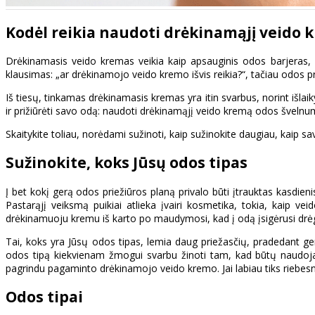
Kodėl reikia naudoti drėkinamąjį veido 
Drėkinamasis veido kremas veikia kaip apsauginis odos barjeras, 
klausimas: „ar drėkinamojo veido kremo išvis reikia?“, tačiau odos p
Iš tiesų, tinkamas drėkinamasis kremas yra itin svarbus, norint išlai
ir prižiūrėti savo odą: naudoti drėkinamąjį veido kremą odos švelnumui
Skaitykite toliau, norėdami sužinoti, kaip sužinokite daugiau, kaip sa
Sužinokite, koks Jūsų odos tipas
Į bet kokį gerą odos priežiūros planą privalo būti įtrauktas kasdien
Pastarąjį veiksmą puikiai atlieka įvairi kosmetika, tokia, kaip
drėkinamuoju kremu iš karto po maudymosi, kad į odą įsigėrusi drė
Tai, koks yra Jūsų odos tipas, lemia daug priežasčių, pradedant gene
odos tipą kiekvienam žmogui svarbu žinoti tam, kad būtų naudoj
pagrindu pagaminto drėkinamojo veido kremo. Jai labiau tiks riebesn
Odos tipai