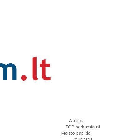
Akcijos
TOP perkamiausi
Maisto papildai
Imunitetui