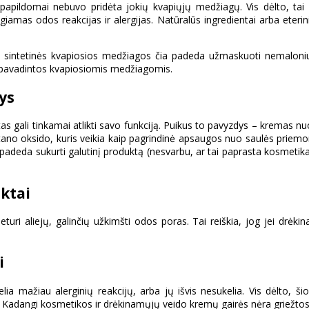
papildomai nebuvo pridėta jokių kvapiųjų medžiagų. Vis dėlto, tai
iamas odos reakcijas ir alergijas. Natūralūs ingredientai arba eterini
 sintetinės kvapiosios medžiagos čia padeda užmaskuoti nemalonius k
i pavadintos kvapiosiomis medžiagomis.
ys
ktas gali tinkamai atlikti savo funkciją. Puikus to pavyzdys – kremas
 titano oksido, kuris veikia kaip pagrindinė apsaugos nuo saulės prie
 padeda sukurti galutinį produktą (nesvarbu, ar tai paprasta kosmeti
ktai
eturi aliejų, galinčių užkimšti odos poras. Tai reiškia, jog jei drė
i
ia mažiau alerginių reakcijų, arba jų išvis nesukelia. Vis dėlto, ši
Kadangi kosmetikos ir drėkinamųjų veido kremų gairės nėra griežtos, g