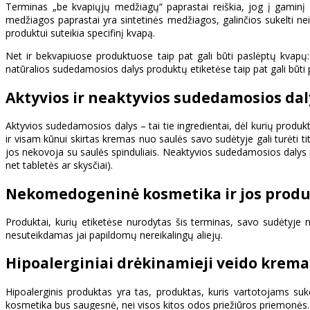
Terminas „be kvapiųjų medžiagų“ paprastai reiškia, jog į gaminį 
medžiagos paprastai yra sintetinės medžiagos, galinčios sukelti neig
produktui suteikia specifinį kvapą.
Net ir bekvapiuose produktuose taip pat gali būti paslėptų kvapų:
natūralios sudedamosios dalys produktų etiketėse taip pat gali būt
Aktyvios ir neaktyvios sudedamosios dal
Aktyvios sudedamosios dalys – tai tie ingredientai, dėl kurių produ
ir visam kūnui skirtas kremas nuo saulės savo sudėtyje gali turėti
jos nekovoja su saulės spinduliais. Neaktyvios sudedamosios dalys
net tabletės ar skysčiai).
Nekomedogeninė kosmetika ir jos produ
Produktai, kurių etiketėse nurodytas šis terminas, savo sudėtyje n
nesuteikdamas jai papildomų nereikalingų aliejų.
Hipoalerginiai drėkinamieji veido krema
Hipoalerginis produktas yra tas, produktas, kuris vartotojams sukel
kosmetika bus saugesnė, nei visos kitos odos priežiūros priemonės. 