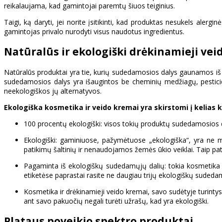
reikalaujama, kad gamintojai paremtų šiuos teiginius.
Taigi, ką daryti, jei norite įsitikinti, kad produktas nesukels ale
gamintojas privalo nurodyti visus naudotus ingredientus.
Natūralūs ir ekologiški drėkinamieji vei
Natūralūs produktai yra tie, kurių sudedamosios dalys gaunamos iš 
sudedamosios dalys yra išaugintos be cheminių medžiagų, pesticidų a
neekologiškos jų alternatyvos.
Ekologiška kosmetika ir veido kremai yra skirstomi į kelias k
100 procentų ekologiški: visos tokių produktų sudedamosios dal
Ekologiški: gaminiuose, pažymėtuose „ekologiška“, yra ne ma
patikimų šaltinių ir nenaudojamos žemės ūkio veiklai. Taip p
Pagaminta iš ekologiškų sudedamųjų dalių: tokia kosmetika i
etiketėse paprastai rasite ne daugiau trijų ekologiškų sudeda
Kosmetika ir drėkinamieji veido kremai, savo sudėtyje turintys
ant savo pakuočių negali turėti užrašų, kad yra ekologiški.
Plataus poveikio spektro produktai