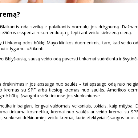
kremą?
išlaikantis odą sveiką ir palaikantis normalų jos drėgnumą. Dažna
riežiūros ekspertai rekomenduoja jį tepti ant veido kiekvieną dieną.
kyti tinkamą odos būklę: Mayo klinikos duomenimis, tam, kad veido oda b
 ir lygumui užtikrinti.
vo išblyškusią, sausą veido odą paversti tinkamai sudrėkinta ir švytinči
is drėkinimas ir jos apsauga nuo saulės – tai apsaugo odą nuo neigiamo
 veido kremas su SPF arba tiesiog kremas nuo saulės. Amerikos de
gmė būtų išsaugota viršutiniuose jos sluoksniuose.
tika ir baigiant lengvai valdomais veiksniais, tokiais, kaip mityba. 
ama tinkama kosmetika, kremai nuo saulės ar veido kremai su SPF.
i, sunkesni drėkinamieji veido kremai, kurie efektyviai išsaugos odos