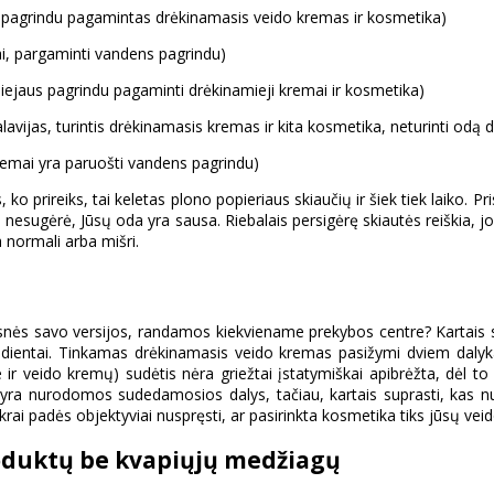
us pagrindu pagamintas drėkinamasis veido kremas ir kosmetika)
mai, pargaminti vandens pagrindu)
iejaus pagrindu pagaminti drėkinamieji kremai ir kosmetika)
alavijas, turintis drėkinamasis kremas ir kita kosmetika, neturinti odą
remai yra paruošti vandens pagrindu)
as, ko prireiks, tai keletas plono popieriaus skiaučių ir šiek tiek laiko. 
ų nesugėrė, Jūsų oda yra sausa. Riebalais persigėrę skiautės reiškia, jog 
 normali arba mišri.
esnės savo versijos, randamos kiekviename prekybos centre? Kartais s
redientai. Tinkamas drėkinamasis veido kremas pasižymi dviem dalyka
eido kremų) sudėtis nėra griežtai įstatymiškai apibrėžta, dėl to es
ra nurodomos sudedamosios dalys, tačiau, kartais suprasti, kas nuro
i padės objektyviai nuspręsti, ar pasirinkta kosmetika tiks jūsų veid
oduktų be kvapiųjų medžiagų