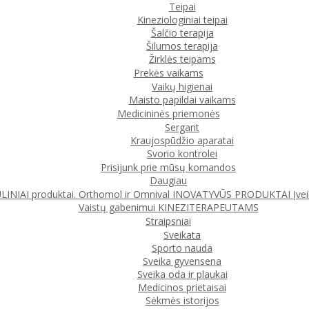
Teipai
Kineziologiniai teipai
Šalčio terapija
Šilumos terapija
Žirklės teipams
Prekės vaikams
Vaikų higienai
Maisto papildai vaikams
Medicininės priemonės
Sergant
Kraujospūdžio aparatai
Svorio kontrolei
Prisijunk prie mūsų komandos
Daugiau
IAI produktai. Orthomol ir Omnival
INOVATYVŪS PRODUKTAI
Įve
Vaistų gabenimui
KINEZITERAPEUTAMS
Straipsniai
Sveikata
Sporto nauda
Sveika gyvensena
Sveika oda ir plaukai
Medicinos prietaisai
Sėkmės istorijos