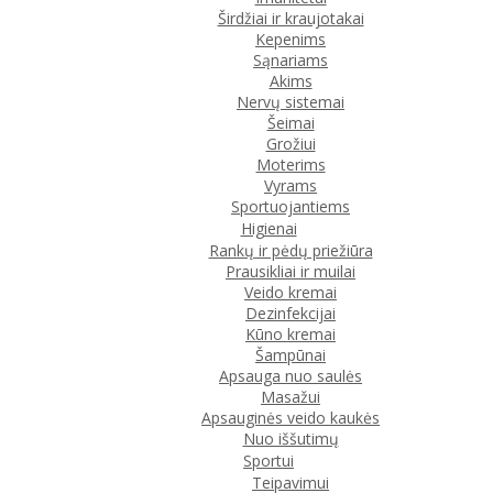
Širdžiai ir kraujotakai
Kepenims
Sąnariams
Akims
Nervų sistemai
Šeimai
Grožiui
Moterims
Vyrams
Sportuojantiems
Higienai
Rankų ir pėdų priežiūra
Prausikliai ir muilai
Veido kremai
Dezinfekcijai
Kūno kremai
Šampūnai
Apsauga nuo saulės
Masažui
Apsauginės veido kaukės
Nuo iššutimų
Sportui
Teipavimui