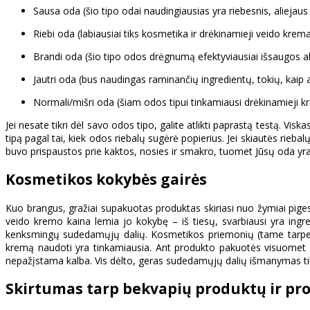
Sausa oda (šio tipo odai naudingiausias yra riebesnis, alieja
Riebi oda (labiausiai tiks kosmetika ir drėkinamieji veido kre
Brandi oda (šio tipo odos drėgnumą efektyviausiai išsaugos al
Jautri oda (bus naudingas raminančių ingredientų, tokių, kaip 
Normali/mišri oda (šiam odos tipui tinkamiausi drėkinamieji k
Jei nesate tikri dėl savo odos tipo, galite atlikti paprastą testą. Visk
tipą pagal tai, kiek odos riebalų sugėrė popierius. Jei skiautės riebal
buvo prispaustos prie kaktos, nosies ir smakro, tuomet Jūsų oda yra
Kosmetikos kokybės gairės
Kuo brangus, gražiai supakuotas produktas skiriasi nuo žymiai pig
veido kremo kaina lemia jo kokybę – iš tiesų, svarbiausi yra ing
kenksmingų sudedamųjų dalių. Kosmetikos priemonių (tame tarpe ir v
kremą naudoti yra tinkamiausia. Ant produkto pakuotės visuomet y
nepažįstama kalba. Vis dėlto, geras sudedamųjų dalių išmanymas tikra
Skirtumas tarp bekvapių produktų ir pr