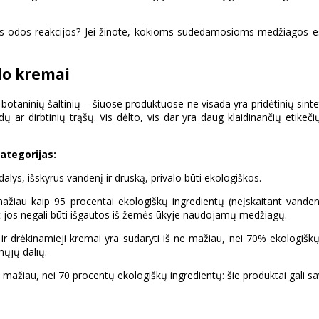
rginės odos reakcijos? Jei žinote, kokioms sudedamosioms medžiagos esa
do kremai
botaninių šaltinių – šiuose produktuose ne visada yra pridėtinių si
r dirbtinių trąšų. Vis dėlto, vis dar yra daug klaidinančių etikečių, 
ategorijas:
ys, išskyrus vandenį ir druską, privalo būti ekologiškos.
žiau kaip 95 procentai ekologiškų ingredientų (neįskaitant vandens
at jos negali būti išgautos iš žemės ūkyje naudojamų medžiagų.
r drėkinamieji kremai yra sudaryti iš ne mažiau, nei 70% ekologišk
mųjų dalių.
 mažiau, nei 70 procentų ekologiškų ingredientų: šie produktai gali sa