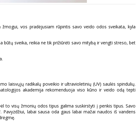
m žmogui, vos pradėjusiam rūpintis savo veido odos sveikata, kyla
ūtų sveika, reikia ne tik prižiūrėti savo mitybą ir vengti streso, bet
a.
 laisvųjų radikalų poveikio ir ultravioletinių (UV) saulės spindulių.
rmatologijos akademija rekomenduoja viso kūno ir veido odą tepti
Dėl to visų žmonių odos tipus galima suskirstyti į penkis tipus. Savo
 Pavyzdžiui, labai sausa oda gaus labai mažai naudos iš vandens
 drėgmę.