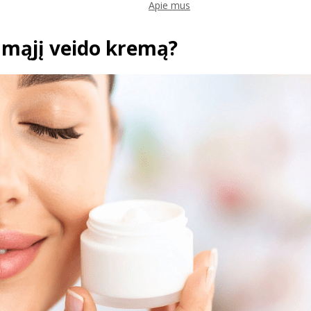
Apie mus
amąjį veido kremą?