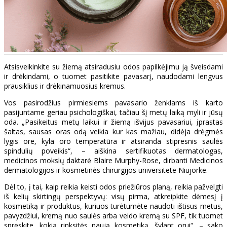
Atsisveikinkite su žiemą atsiradusiu odos papilkėjimu ją šveisdami
ir drėkindami, o tuomet pasitikite pavasarį, naudodami lengvus
prausiklius ir drėkinamuosius kremus.
Vos pasirodžius pirmiesiems pavasario ženklams iš karto
pasijuntame geriau psichologiškai, tačiau šį metų laiką myli ir jūsų
oda. „Pasikeitus metų laikui ir žiemą išvijus pavasariui, įprastas
šaltas, sausas oras odą veikia kur kas mažiau, didėja drėgmės
lygis ore, kyla oro temperatūra ir atsiranda stipresnis saulės
spindulių poveikis“, – aiškina sertifikuotas dermatologas,
medicinos mokslų daktarė Blaire Murphy-Rose, dirbanti Medicinos
dermatologijos ir kosmetinės chirurgijos universitete Niujorke.
Dėl to, į tai, kaip reikia keisti odos priežiūros planą, reikia pažvelgti
iš kelių skirtingų perspektyvų: visų pirma, atkreipkite dėmesį į
kosmetiką ir produktus, kuriuos turėtumėte naudoti ištisus metus,
pavyzdžiui, kremą nuo saulės arba veido kremą su SPF, tik tuomet
spręskite, kokią rinksitės naują kosmetiką, šylant orui“, – sako