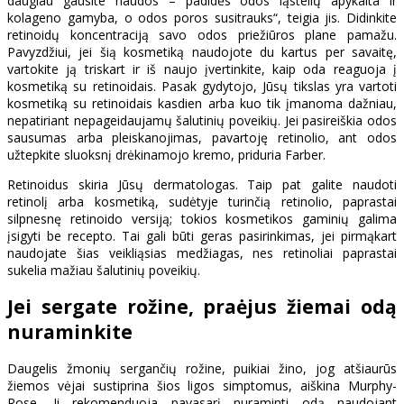
daugiau gausite naudos – padidės odos ląstelių apykaita ir
kolageno gamyba, o odos poros susitrauks“, teigia jis. Didinkite
retinoidų koncentraciją savo odos priežiūros plane pamažu.
Pavyzdžiui, jei šią kosmetiką naudojote du kartus per savaitę,
vartokite ją triskart ir iš naujo įvertinkite, kaip oda reaguoja į
kosmetiką su retinoidais. Pasak gydytojo, Jūsų tikslas yra vartoti
kosmetiką su retinoidais kasdien arba kuo tik įmanoma dažniau,
nepatiriant nepageidaujamų šalutinių poveikių. Jei pasireiškia odos
sausumas arba pleiskanojimas, pavartoję retinolio, ant odos
užtepkite sluoksnį drėkinamojo kremo, priduria Farber.
Retinoidus skiria Jūsų dermatologas. Taip pat galite naudoti
retinolį arba kosmetiką, sudėtyje turinčią retinolio, paprastai
silpnesnę retinoido versiją; tokios kosmetikos gaminių galima
įsigyti be recepto. Tai gali būti geras pasirinkimas, jei pirmąkart
naudojate šias veikliąsias medžiagas, nes retinoliai paprastai
sukelia mažiau šalutinių poveikių.
Jei sergate rožine, praėjus žiemai odą
nuraminkite
Daugelis žmonių sergančių rožine, puikiai žino, jog atšiaurūs
žiemos vėjai sustiprina šios ligos simptomus, aiškina Murphy-
Rose. Ji rekomenduoja pavasarį nuraminti odą naudojant