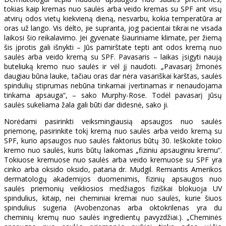
tokias kaip kremas nuo saulės arba veido kremas su SPF ant visų
atvirų odos vietų kiekvieną dieną, nesvarbu, kokia temperatūra ar
oras už lango. Vis dėlto, jie supranta, jog pacientai tikrai ne visada
laikosi šio reikalavimo. Jei gyvenate šiauriniame klimate, per žiemą
šis įprotis gali išnykti – Jūs pamirštate tepti ant odos kremą nuo
saulės arba veido kremą su SPF. Pavasaris – laikas įsigyti naują
buteliuką kremo nuo saulės ir vėl jį naudoti. „Pavasarį žmonės
daugiau būna lauke, tačiau oras dar nėra vasariškai karštas, saulės
spindulių stiprumas nebūna tinkamai įvertinamas ir nenaudojama
tinkama apsauga“, – sako Murphy-Rose. Todėl pavasarį jūsų
saulės sukeliama žala gali būti dar didesnė, sako ji.
Norėdami pasirinkti veiksmingiausią apsaugos nuo saulės
priemonę, pasirinkite tokį kremą nuo saulės arba veido kremą su
SPF, kurio apsaugos nuo saulės faktorius būtų 30. Ieškokite tokio
kremo nuo saulės, kuris būtų laikomas „fiziniu apsauginiu kremu“.
Tokiuose kremuose nuo saulės arba veido kremuose su SPF yra
cinko arba oksido oksido, pataria dr. Mudgil. Remiantis Amerikos
dermatologų akademijos duomenimis, fizinių apsaugos nuo
saulės priemonių veikliosios medžiagos fiziškai blokuoja UV
spindulius, kitaip, nei cheminiai kremai nuo saulės, kurie šiuos
spindulius sugeria (Avobenzonas arba oktokrilenas yra du
cheminių kremų nuo saulės ingredientų pavyzdžiai.). „Cheminės