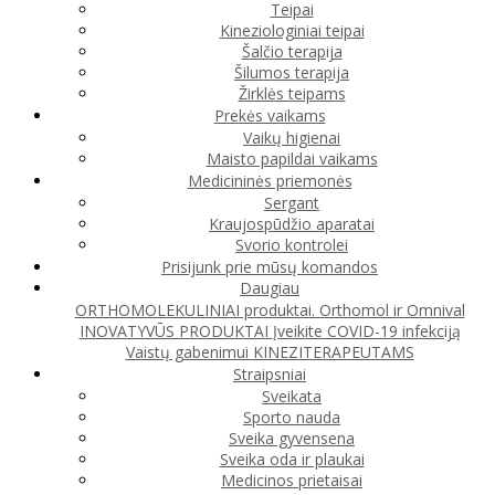
Teipai
Kineziologiniai teipai
Šalčio terapija
Šilumos terapija
Žirklės teipams
Prekės vaikams
Vaikų higienai
Maisto papildai vaikams
Medicininės priemonės
Sergant
Kraujospūdžio aparatai
Svorio kontrolei
Prisijunk prie mūsų komandos
Daugiau
ORTHOMOLEKULINIAI produktai. Orthomol ir Omnival
INOVATYVŪS PRODUKTAI
Įveikite COVID-19 infekciją
Vaistų gabenimui
KINEZITERAPEUTAMS
Straipsniai
Sveikata
Sporto nauda
Sveika gyvensena
Sveika oda ir plaukai
Medicinos prietaisai