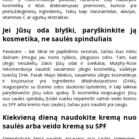
kosmetiką ir kitas drėkinamąsias priemones, kuriose yra
priešuždegiminių ingredientų, tokių kaip niacinamidas, alavijas,
vitaminas C ar agurkų ekstraktas.
Jei Jūsų oda blyški, paryškinkite ją
kosmetika, ne saulės spinduliais
Pavasaris – dar tikrai ne paplūdimio sezonas, tačiau šiuo metu
dažnam žmogui jau norisi ryškios, įdegusios odos. Tam, kad
įdegis nesukeltų žalos Jūsų odai ir sveikatai, Murphy-Rose
rekomenduoja naudoti savaiminio įdegio kosmetiką, sudėtyje
turinčią DHA. Pasak Mayo klinikos, savaiminio įdegio kosmetikoje
ir losjonuose yra ingrediento dihidroksiacetono (DHA),
reaguojančio su išorinio odos sluoksnio ląstelėmis, ir taip laikinai
paryškinančio Jūsų odos spalvą. Ši kosmetika neapsaugos Jūsų
nuo saulės spindulių (todėl svarbu nepamiršti vartoti veido kremo
su SPF arba kremo nuo saulės), tačiau juos naudoti yra saugu.
Kiekvieną dieną naudokite kremą nuo
saulės arba veido kremą su SPF
Dermatologai liepia naudoti apsaugos nuo saulės priemones,