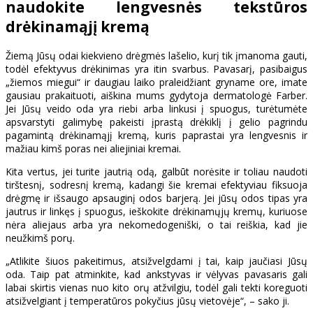
naudokite lengvesnės tekstūros
drėkinamąjį kremą
Žiemą Jūsų odai kiekvieno drėgmės lašelio, kurį tik įmanoma gauti,
todėl efektyvus drėkinimas yra itin svarbus. Pavasarį, pasibaigus
„žiemos miegui“ ir daugiau laiko praleidžiant gryname ore, imate
gausiau prakaituoti, aiškina mums gydytoja dermatologė Farber.
Jei Jūsų veido oda yra riebi arba linkusi į spuogus, turėtumėte
apsvarstyti galimybę pakeisti įprastą drėkiklį į gelio pagrindu
pagamintą drėkinamąjį kremą, kuris paprastai yra lengvesnis ir
mažiau kimš poras nei aliejiniai kremai.
Kita vertus, jei turite jautrią odą, galbūt norėsite ir toliau naudoti
tirštesnį, sodresnį kremą, kadangi šie kremai efektyviau fiksuoja
drėgmę ir išsaugo apsauginį odos barjerą. Jei jūsų odos tipas yra
jautrus ir linkęs į spuogus, ieškokite drėkinamųjų kremų, kuriuose
nėra aliejaus arba yra nekomedogeniški, o tai reiškia, kad jie
neužkimš porų.
„Atlikite šiuos pakeitimus, atsižvelgdami į tai, kaip jaučiasi Jūsų
oda. Taip pat atminkite, kad ankstyvas ir vėlyvas pavasaris gali
labai skirtis vienas nuo kito orų atžvilgiu, todėl gali tekti koreguoti
atsižvelgiant į temperatūros pokyčius jūsų vietovėje“, – sako ji.