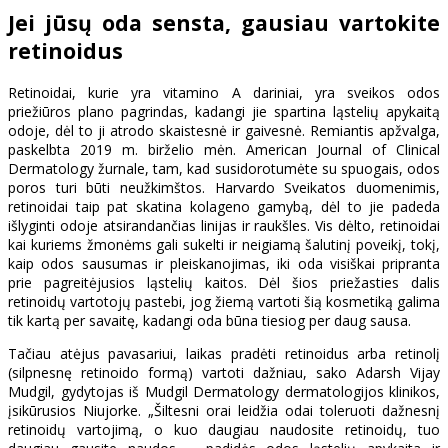
Jei jūsų oda sensta, gausiau vartokite
retinoidus
Retinoidai, kurie yra vitamino A dariniai, yra sveikos odos
priežiūros plano pagrindas, kadangi jie spartina ląstelių apykaitą
odoje, dėl to ji atrodo skaistesnė ir gaivesnė. Remiantis apžvalga,
paskelbta 2019 m. birželio mėn. American Journal of Clinical
Dermatology žurnale, tam, kad susidorotumėte su spuogais, odos
poros turi būti neužkimštos. Harvardo Sveikatos duomenimis,
retinoidai taip pat skatina kolageno gamybą, dėl to jie padeda
išlyginti odoje atsirandančias linijas ir raukšles. Vis dėlto, retinoidai
kai kuriems žmonėms gali sukelti ir neigiamą šalutinį poveikį, tokį,
kaip odos sausumas ir pleiskanojimas, iki oda visiškai pripranta
prie pagreitėjusios ląstelių kaitos. Dėl šios priežasties dalis
retinoidų vartotojų pastebi, jog žiemą vartoti šią kosmetiką galima
tik kartą per savaitę, kadangi oda būna tiesiog per daug sausa.
Tačiau atėjus pavasariui, laikas pradėti retinoidus arba retinolį
(silpnesnę retinoido formą) vartoti dažniau, sako Adarsh ​​Vijay
Mudgil, gydytojas iš Mudgil Dermatology dermatologijos klinikos,
įsikūrusios Niujorke. „Šiltesni orai leidžia odai toleruoti dažnesnį
retinoidų vartojimą, o kuo daugiau naudosite retinoidų, tuo