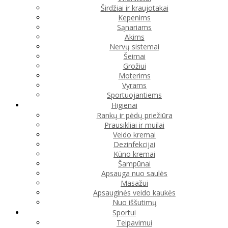
Širdžiai ir kraujotakai
Kepenims
Sąnariams
Akims
Nervų sistemai
Šeimai
Grožiui
Moterims
Vyrams
Sportuojantiems
Higienai
Rankų ir pėdų priežiūra
Prausikliai ir muilai
Veido kremai
Dezinfekcijai
Kūno kremai
Šampūnai
Apsauga nuo saulės
Masažui
Apsauginės veido kaukės
Nuo iššutimų
Sportui
Teipavimui