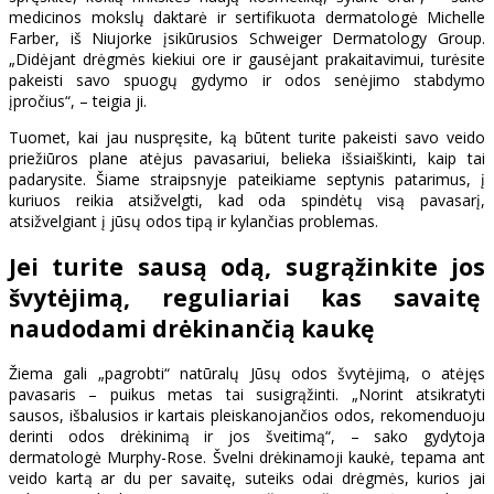
medicinos mokslų daktarė ir sertifikuota dermatologė Michelle
Farber, iš Niujorke įsikūrusios Schweiger Dermatology Group.
„Didėjant drėgmės kiekiui ore ir gausėjant prakaitavimui, turėsite
pakeisti savo spuogų gydymo ir odos senėjimo stabdymo
įpročius“, – teigia ji.
Tuomet, kai jau nuspręsite, ką būtent turite pakeisti savo veido
priežiūros plane atėjus pavasariui, belieka išsiaiškinti, kaip tai
padarysite. Šiame straipsnyje pateikiame septynis patarimus, į
kuriuos reikia atsižvelgti, kad oda spindėtų visą pavasarį,
atsižvelgiant į jūsų odos tipą ir kylančias problemas.
Jei turite sausą odą, sugrąžinkite jos
švytėjimą, reguliariai kas savaitę
naudodami drėkinančią kaukę
Žiema gali „pagrobti“ natūralų Jūsų odos švytėjimą, o atėjęs
pavasaris – puikus metas tai susigrąžinti. „Norint atsikratyti
sausos, išbalusios ir kartais pleiskanojančios odos, rekomenduoju
derinti odos drėkinimą ir jos šveitimą“, – sako gydytoja
dermatologė Murphy-Rose. Švelni drėkinamoji kaukė, tepama ant
veido kartą ar du per savaitę, suteiks odai drėgmės, kurios jai