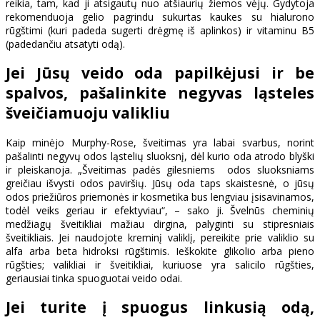
reikia, tam, kad ji atsigautų nuo atšiaurių žiemos vėjų. Gydytoja
rekomenduoja gelio pagrindu sukurtas kaukes su hialurono
rūgštimi (kuri padeda sugerti drėgmę iš aplinkos) ir vitaminu B5
(padedančiu atsatyti odą).
Jei Jūsų veido oda papilkėjusi ir be
spalvos, pašalinkite negyvas ląsteles
šveičiamuoju valikliu
Kaip minėjo Murphy-Rose, šveitimas yra labai svarbus, norint
pašalinti negyvų odos ląstelių sluoksnį, dėl kurio oda atrodo blyški
ir pleiskanoja. „Šveitimas padės gilesniems odos sluoksniams
greičiau išvysti odos paviršių. Jūsų oda taps skaistesnė, o jūsų
odos priežiūros priemonės ir kosmetika bus lengviau įsisavinamos,
todėl veiks geriau ir efektyviau“, – sako ji. Švelnūs cheminių
medžiagų šveitikliai mažiau dirgina, palyginti su stipresniais
šveitikliais. Jei naudojote kreminį valiklį, pereikite prie valiklio su
alfa arba beta hidroksi rūgštimis. Ieškokite glikolio arba pieno
rūgšties; valikliai ir šveitikliai, kuriuose yra salicilo rūgšties,
geriausiai tinka spuoguotai veido odai.
Jei turite į spuogus linkusią odą,