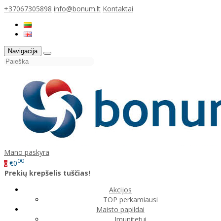
+37067305898
info@bonum.lt
Kontaktai
Navigacija
Mano paskyra
00
€0
0
Prekių krepšelis tuščias!
Akcijos
TOP perkamiausi
Maisto papildai
Imunitetui