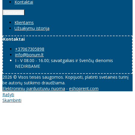
Kontaktai
Klientams
Klientams
Užsakymų istorija
Kontaktai
+37067305898
info@bonum.lt
I - V 08.00 - 16.00; savaitgaliais ir švenčių dienomis
NEDIRBAME
2026 © Visos teisės saugomos. Kopijuoti, platinti svetainės turinį
be autorių sutikimo draudžiama.
Elektroninių parduotuvių nuoma
-
eshoprent.com
Rašyti
Skambinti