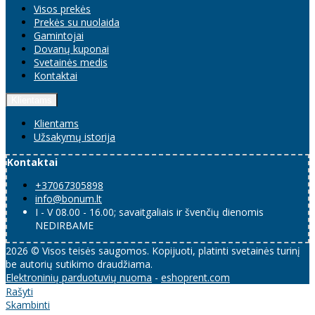
Visos prekės
Prekės su nuolaida
Gamintojai
Dovanų kuponai
Svetainės medis
Kontaktai
Klientams
Klientams
Užsakymų istorija
Kontaktai
+37067305898
info@bonum.lt
I - V 08.00 - 16.00; savaitgaliais ir švenčių dienomis
NEDIRBAME
2026 © Visos teisės saugomos. Kopijuoti, platinti svetainės turinį
be autorių sutikimo draudžiama.
Elektroninių parduotuvių nuoma
-
eshoprent.com
Rašyti
Skambinti