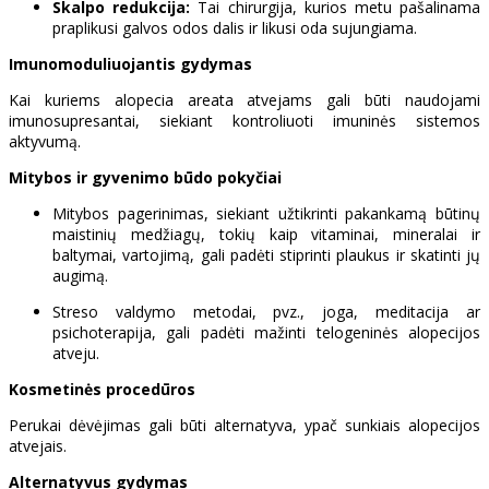
Skalpo redukcija:
Tai chirurgija, kurios metu pašalinama
praplikusi galvos odos dalis ir likusi oda sujungiama.
Imunomoduliuojantis gydymas
Kai kuriems alopecia areata atvejams gali būti naudojami
imunosupresantai, siekiant kontroliuoti imuninės sistemos
aktyvumą.
Mitybos ir gyvenimo būdo pokyčiai
Mitybos pagerinimas, siekiant užtikrinti pakankamą būtinų
maistinių medžiagų, tokių kaip vitaminai, mineralai ir
baltymai, vartojimą, gali padėti stiprinti plaukus ir skatinti jų
augimą.
Streso valdymo metodai, pvz., joga, meditacija ar
psichoterapija, gali padėti mažinti telogeninės alopecijos
atveju.
Kosmetinės procedūros
Perukai dėvėjimas gali būti alternatyva, ypač sunkiais alopecijos
atvejais.
Alternatyvus gydymas