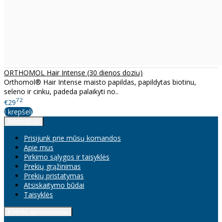
ORTHOMOL Hair Intense (30 dienos dozių)
Orthomol® Hair Intense maisto papildas, papildytas biotinu,
seleno ir cinku, padeda palaikyti no..
72
€29
Į krepšelį
Informacija
Prisijunk prie mūsų komandos
Apie mus
Pirkimo sąlygos ir taisyklės
Prekių grąžinimas
Prekių pristatymas
Atsiskaitymo būdai
Taisyklės
Klientų aptarnavimas