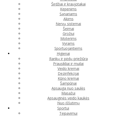
Širdžiai ir kraujotakai
Kepenims
Sąnariams
Akims
Nervų sistemai
Šeimai
Grožiui
Moterims
Vyrams
Sportuojantiems
Higienai
Rankų ir pėdų priežiūra
Prausikliai ir muilai
Veido kremai
Dezinfekcijai
Kūno kremai
Šampūnai
Apsauga nuo saulės
Masažui
Apsauginės veido kaukės
Nuo iššutimų
Sportui
Teipavimui