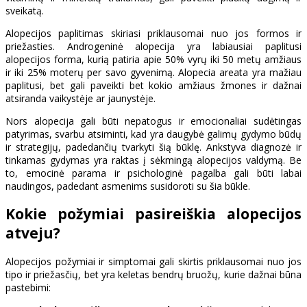
sveikatą.
Alopecijos paplitimas skiriasi priklausomai nuo jos formos ir
priežasties. Androgeninė alopecija yra labiausiai paplitusi
alopecijos forma, kurią patiria apie 50% vyrų iki 50 metų amžiaus
ir iki 25% moterų per savo gyvenimą. Alopecia areata yra mažiau
paplitusi, bet gali paveikti bet kokio amžiaus žmones ir dažnai
atsiranda vaikystėje ar jaunystėje.
Nors alopecija gali būti nepatogus ir emocionaliai sudėtingas
patyrimas, svarbu atsiminti, kad yra daugybė galimų gydymo būdų
ir strategijų, padedančių tvarkyti šią būklę. Ankstyva diagnozė ir
tinkamas gydymas yra raktas į sėkmingą alopecijos valdymą. Be
to, emocinė parama ir psichologinė pagalba gali būti labai
naudingos, padedant asmenims susidoroti su šia būkle.
Kokie požymiai pasireiškia alopecijos
atveju?
Alopecijos požymiai ir simptomai gali skirtis priklausomai nuo jos
tipo ir priežasčių, bet yra keletas bendrų bruožų, kurie dažnai būna
pastebimi: