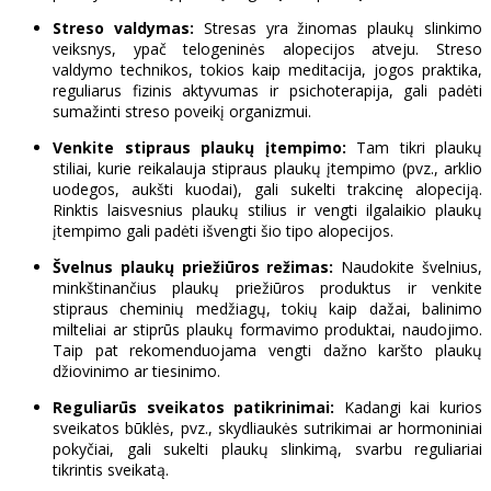
Streso valdymas:
Stresas yra žinomas plaukų slinkimo
veiksnys, ypač telogeninės alopecijos atveju. Streso
valdymo technikos, tokios kaip meditacija, jogos praktika,
reguliarus fizinis aktyvumas ir psichoterapija, gali padėti
sumažinti streso poveikį organizmui.
Venkite stipraus plaukų įtempimo:
Tam tikri plaukų
stiliai, kurie reikalauja stipraus plaukų įtempimo (pvz., arklio
uodegos, aukšti kuodai), gali sukelti trakcinę alopeciją.
Rinktis laisvesnius plaukų stilius ir vengti ilgalaikio plaukų
įtempimo gali padėti išvengti šio tipo alopecijos.
Švelnus plaukų priežiūros režimas:
Naudokite švelnius,
minkštinančius plaukų priežiūros produktus ir venkite
stipraus cheminių medžiagų, tokių kaip dažai, balinimo
milteliai ar stiprūs plaukų formavimo produktai, naudojimo.
Taip pat rekomenduojama vengti dažno karšto plaukų
džiovinimo ar tiesinimo.
Reguliarūs sveikatos patikrinimai:
Kadangi kai kurios
sveikatos būklės, pvz., skydliaukės sutrikimai ar hormoniniai
pokyčiai, gali sukelti plaukų slinkimą, svarbu reguliariai
tikrintis sveikatą.