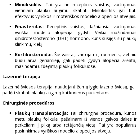
Minoksidilis:
Tai yra ne receptinis vaistas, vartojamas
vietiniam plaukų augimui skatinti. Minoksidilis gali būti
efektyvus vyriškos ir moteriškos modelio alopecijos atvejais.
Finasteridas:
Receptinis vaistas, dažniausiai vartojamas
vyriškai modelio alopecijai gydyti. Veikia mažindamas
dihidrotestosterono (DHT) hormono, kuris susijęs su plaukų
slinkimu, kiekį.
Kortikosteroidai:
Šie vaistai, vartojami į raumenis, vietiniu
būdu arba geriamieji, gali padėti gydyti alopecia areata,
mažindami uždegimą plaukų folikuluose.
Lazerinė terapija
Lazerinė šviesos terapija, naudojant žemą lygio lazerio šviesą, gali
padėti skatinti plaukų augimą kai kuriems pacientams.
Chirurginės procedūros
Plaukų transplantacija:
Tai chirurginė procedūra, kurios
metu plaukų folikulai pašalinami iš vienos galvos dalies ir
perkeliami į pliką arba retėjančią vietą. Tai yra populiarus
pasirinkimas vyriškos modelio alopecijos atveju.