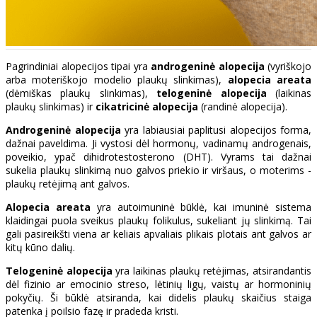
Pagrindiniai alopecijos tipai yra
androgeninė alopecija
(vyriškojo
arba moteriškojo modelio plaukų slinkimas),
alopecia areata
(dėmiškas plaukų slinkimas),
telogeninė alopecija
(laikinas
plaukų slinkimas) ir
cikatricinė alopecija
(randinė alopecija).
Androgeninė alopecija
yra labiausiai paplitusi alopecijos forma,
dažnai paveldima. Ji vystosi dėl hormonų, vadinamų androgenais,
poveikio, ypač dihidrotestosterono (DHT). Vyrams tai dažnai
sukelia plaukų slinkimą nuo galvos priekio ir viršaus, o moterims -
plaukų retėjimą ant galvos.
Alopecia areata
yra autoimuninė būklė, kai imuninė sistema
klaidingai puola sveikus plaukų folikulus, sukeliant jų slinkimą. Tai
gali pasireikšti viena ar keliais apvaliais plikais plotais ant galvos ar
kitų kūno dalių.
Telogeninė alopecija
yra laikinas plaukų retėjimas, atsirandantis
dėl fizinio ar emocinio streso, lėtinių ligų, vaistų ar hormoninių
pokyčių. Ši būklė atsiranda, kai didelis plaukų skaičius staiga
patenka į poilsio fazę ir pradeda kristi.