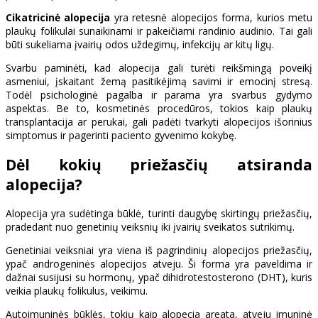
Cikatricinė alopecija
yra retesnė alopecijos forma, kurios metu
plaukų folikulai sunaikinami ir pakeičiami randinio audinio. Tai gali
būti sukeliama įvairių odos uždegimų, infekcijų ar kitų ligų.
Svarbu paminėti, kad alopecija gali turėti reikšmingą poveikį
asmeniui, įskaitant žemą pasitikėjimą savimi ir emocinį stresą.
Todėl psichologinė pagalba ir parama yra svarbus gydymo
aspektas. Be to, kosmetinės procedūros, tokios kaip plaukų
transplantacija ar perukai, gali padėti tvarkyti alopecijos išorinius
simptomus ir pagerinti paciento gyvenimo kokybę.
Dėl kokių priežasčių atsiranda
alopecija?
Alopecija yra sudėtinga būklė, turinti daugybę skirtingų priežasčių,
pradedant nuo genetinių veiksnių iki įvairių sveikatos sutrikimų.
Genetiniai veiksniai yra viena iš pagrindinių alopecijos priežasčių,
ypač androgeninės alopecijos atveju. Ši forma yra paveldima ir
dažnai susijusi su hormonų, ypač dihidrotestosterono (DHT), kuris
veikia plaukų folikulus, veikimu.
Autoimuninės būklės, tokių kaip alopecia areata, atveju imuninė