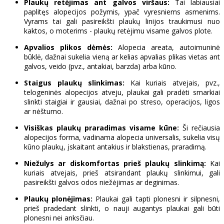
Plaukų retėjimas ant galvos viršaus:
Tai labiausiai
paplitęs alopecijos požymis, ypač vyresniems asmenims.
Vyrams tai gali pasireikšti plaukų linijos traukimusi nuo
kaktos, o moterims - plaukų retėjimu visame galvos plote.
Apvalios plikos dėmės:
Alopecia areata, autoimuninė
būklė, dažnai sukelia vieną ar kelias apvalias plikas vietas ant
galvos, veido (pvz., antakiai, barzda) arba kūno.
Staigus plaukų slinkimas:
Kai kuriais atvejais, pvz.,
telogeninės alopecijos atveju, plaukai gali pradėti smarkiai
slinkti staigiai ir gausiai, dažnai po streso, operacijos, ligos
ar nėštumo.
Visiškas plaukų praradimas visame kūne:
Ši rečiausia
alopecijos forma, vadinama alopecia universalis, sukelia visų
kūno plaukų, įskaitant antakius ir blakstienas, praradimą.
Niežulys ar diskomfortas prieš plaukų slinkimą:
Kai
kuriais atvejais, prieš atsirandant plaukų slinkimui, gali
pasireikšti galvos odos niežėjimas ar deginimas.
Plaukų plonėjimas:
Plaukai gali tapti plonesni ir silpnesni,
prieš pradedant slinkti, o nauji augantys plaukai gali būti
plonesni nei anksčiau.