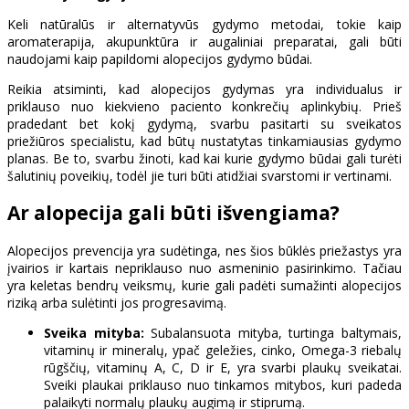
Keli natūralūs ir alternatyvūs gydymo metodai, tokie kaip
aromaterapija, akupunktūra ir augaliniai preparatai, gali būti
naudojami kaip papildomi alopecijos gydymo būdai.
Reikia atsiminti, kad alopecijos gydymas yra individualus ir
priklauso nuo kiekvieno paciento konkrečių aplinkybių. Prieš
pradedant bet kokį gydymą, svarbu pasitarti su sveikatos
priežiūros specialistu, kad būtų nustatytas tinkamiausias gydymo
planas. Be to, svarbu žinoti, kad kai kurie gydymo būdai gali turėti
šalutinių poveikių, todėl jie turi būti atidžiai svarstomi ir vertinami.
Ar alopecija gali būti išvengiama?
Alopecijos prevencija yra sudėtinga, nes šios būklės priežastys yra
įvairios ir kartais nepriklauso nuo asmeninio pasirinkimo. Tačiau
yra keletas bendrų veiksmų, kurie gali padėti sumažinti alopecijos
riziką arba sulėtinti jos progresavimą.
Sveika mityba:
Subalansuota mityba, turtinga baltymais,
vitaminų ir mineralų, ypač geležies, cinko, Omega-3 riebalų
rūgščių, vitaminų A, C, D ir E, yra svarbi plaukų sveikatai.
Sveiki plaukai priklauso nuo tinkamos mitybos, kuri padeda
palaikyti normalų plaukų augimą ir stiprumą.