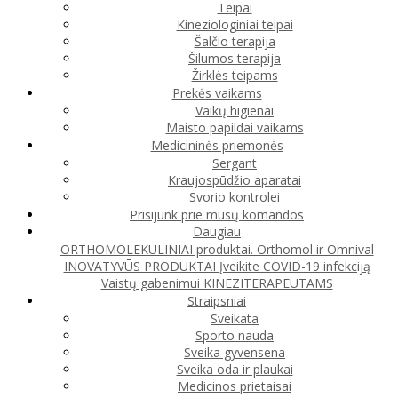
Teipai
Kineziologiniai teipai
Šalčio terapija
Šilumos terapija
Žirklės teipams
Prekės vaikams
Vaikų higienai
Maisto papildai vaikams
Medicininės priemonės
Sergant
Kraujospūdžio aparatai
Svorio kontrolei
Prisijunk prie mūsų komandos
Daugiau
ORTHOMOLEKULINIAI produktai. Orthomol ir Omnival
INOVATYVŪS PRODUKTAI
Įveikite COVID-19 infekciją
Vaistų gabenimui
KINEZITERAPEUTAMS
Straipsniai
Sveikata
Sporto nauda
Sveika gyvensena
Sveika oda ir plaukai
Medicinos prietaisai