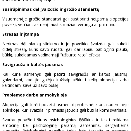
Susirūpinimas dėl įvaizdžio ir grožio standartų
Visuomenėje grožio standartai gali sustiprinti neigiamą alopecijos
poveikį, verčiant asmenį jaustis mažiau vertingu ar priimtinu.
Stresas ir įtampa
Nerimas dėl plaukų slinkimo ir jo poveikio išvaizdai gali sukelti
didelį stresą, kuris savo ruožtu gali dar labiau pabloginti plaukų
būklę, sukeldamas vadinamąjį "užburto rato" efektą.
Savigrauža ir kaltės jausmas
Kai kurie asmenys gali patirti savigraužą ar kaltės jausmą,
galvodami, kad jie galėjo kažkaip užkirsti kelią alopecijai arba
kaltindami save už savo būklę.
Problemos darbe ar mokykloje
Alopecija gali turėti poveikį asmeniui profesinėje ar akademinėje
aplinkoje, kur išvaizda ir pirmasis įspūdis gali būti laikomi svarbiais.
Svarbu pripažinti šiuos psichologinius iššūkius ir teikti reikiamą
emocinę bei psichologinę paramą asmenims, sergantiems
alopecija. Psichologinė pagalba, tokia kaip terapija ar paramos