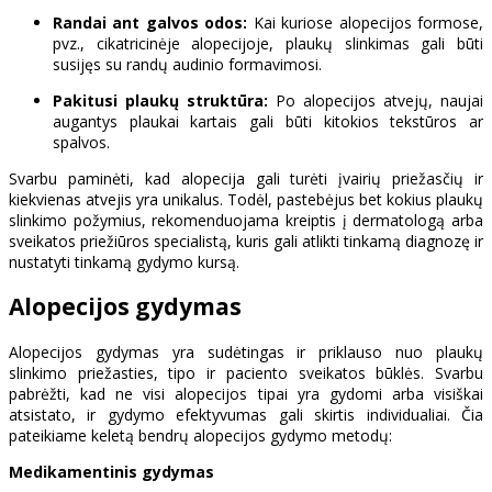
Randai ant galvos odos:
Kai kuriose alopecijos formose,
pvz., cikatricinėje alopecijoje, plaukų slinkimas gali būti
susijęs su randų audinio formavimosi.
Pakitusi plaukų struktūra:
Po alopecijos atvejų, naujai
augantys plaukai kartais gali būti kitokios tekstūros ar
spalvos.
Svarbu paminėti, kad alopecija gali turėti įvairių priežasčių ir
kiekvienas atvejis yra unikalus. Todėl, pastebėjus bet kokius plaukų
slinkimo požymius, rekomenduojama kreiptis į dermatologą arba
sveikatos priežiūros specialistą, kuris gali atlikti tinkamą diagnozę ir
nustatyti tinkamą gydymo kursą.
Alopecijos gydymas
Alopecijos gydymas yra sudėtingas ir priklauso nuo plaukų
slinkimo priežasties, tipo ir paciento sveikatos būklės. Svarbu
pabrėžti, kad ne visi alopecijos tipai yra gydomi arba visiškai
atsistato, ir gydymo efektyvumas gali skirtis individualiai. Čia
pateikiame keletą bendrų alopecijos gydymo metodų:
Medikamentinis gydymas