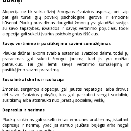
Alopecija ne tik veikia fizinį žmogaus išvaizdos aspektą, bet taip
pat gali turėti gilų poveikį psichologinei gerovei ir emocinei
būsenai. Plaukų praradimas daugeliui žmonių yra glaudžiai susijęs
su savo tapatybės, išvaizdos ir savęs vertinimo pojūčiais, todėl
alopecija gali sukelti įvairius psichologinius iššūkius.
Savęs vertinimo ir pasitikėjimo savimi sumažėjimas
Plaukai dažnai laikomi svarbia estetinės išvaizdos dalimi, todėl jų
praradimas gali sukelti žmogui jausmą, kad jis yra mažiau
patrauklus. Tai gali lemti savęs vertinimo sumažėjimą ir
pasitikėjimo savimi praradimą.
Socialinė atskirtis ir izoliacija
Žmonės, sergantys alopecija, gali jaustis nepatogiai arba drovūs
dėl savo išvaizdos pokyčių, kas gali paskatinti vengti socialinių
susitikimų arba atsitraukti nuo įprastų socialinių veiklų.
Depresija ir nerimas
Plaukų slinkimas gali sukelti rimtas emocines problemas, įskaitant
depresiją ir nerimą, ypač jei asmuo jaučiasi bejėgis arba negali
kontroliuoti savo alopecijos.