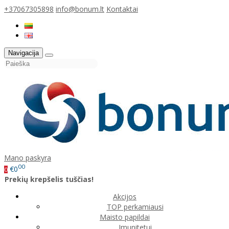
+37067305898
info@bonum.lt
Kontaktai
Navigacija
Mano paskyra
00
€0
0
Prekių krepšelis tuščias!
Akcijos
TOP perkamiausi
Maisto papildai
Imunitetui