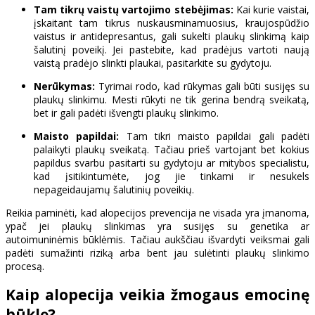
Tam tikrų vaistų vartojimo stebėjimas:
Kai kurie vaistai,
įskaitant tam tikrus nuskausminamuosius, kraujospūdžio
vaistus ir antidepresantus, gali sukelti plaukų slinkimą kaip
šalutinį poveikį. Jei pastebite, kad pradėjus vartoti naują
vaistą pradėjo slinkti plaukai, pasitarkite su gydytoju.
Nerūkymas:
Tyrimai rodo, kad rūkymas gali būti susijęs su
plaukų slinkimu. Mesti rūkyti ne tik gerina bendrą sveikatą,
bet ir gali padėti išvengti plaukų slinkimo.
Maisto papildai:
Tam tikri maisto papildai gali padėti
palaikyti plaukų sveikatą. Tačiau prieš vartojant bet kokius
papildus svarbu pasitarti su gydytoju ar mitybos specialistu,
kad įsitikintumėte, jog jie tinkami ir nesukels
nepageidaujamų šalutinių poveikių.
Reikia paminėti, kad alopecijos prevencija ne visada yra įmanoma,
ypač jei plaukų slinkimas yra susijęs su genetika ar
autoimuninėmis būklėmis. Tačiau aukščiau išvardyti veiksmai gali
padėti sumažinti riziką arba bent jau sulėtinti plaukų slinkimo
procesą.
Kaip alopecija veikia žmogaus emocinę
būklę?