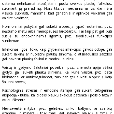
sistema netinkamai atpažįsta ir puola sveikus plaukų folikulus,
sukeliant jų praradimą. Nors tikslūs mechanizmai vis dar nėra
visiškai suprasti, manoma, kad genetiniai ir aplinkos veiksniai gali
vaidinti vaidmenį.
Hormoniniai pokyčiai gali sukelti alopeciją, ypač moterims, pvz.,
nėštumo metu arba menopauzės laikotarpiu. Tai taip pat gali būti
susiję su endokrininėmis ligomis, pvz., skydliaukės funkcijos
sutrikimais.
Infekcinės ligos, tokių kaip grybelinės infekcijos galvos odoje, gali
sukelti laikiną ar nuolatinį plaukų slinkimą, o atsiradusios žaizdos
gali pakeisti plaukų folikulus randiniu audiniu.
Vaistų ir gydymo šalutiniai poveikiai, pvz., chemoterapija vėžiui
gydyti, gali sukelti plaukų slinkimą. Kai kurie vaistai, pvz., beta
blokatoriai ar antikoaguliantai, taip pat gali sukelti alopeciją kaip
šalutinį poveikį.
Psichologinis stresas ir emocinė įtampa gali sukelti telogeninę
alopeciją - būklę, kai didelis plaukų skaičius patenka į poilsio fazę ir
vėliau iškrenta.
Nevisavertė mityba, pvz., geležies, cinko, baltymų ar svarbių
vitaminų ir mineralų trūkumas, gali paveikti plaukų augimą ir