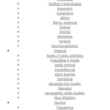
Širdžiai ir kraujotakai
Kepenims
Sąnariams
Akims
Nervų sistemai
Šeimai
Grožiui
Moterims
Vyrams
Sportuojantiems
Higienai
Rankų ir pėdų priežiūra
Prausikliai ir muilai
Veido kremai
Dezinfekcijai
Kūno kremai
Šampūnai
Apsauga nuo saulės
Masažui
Apsauginės veido kaukės
Nuo iššutimų
Sportui
Teipavimui