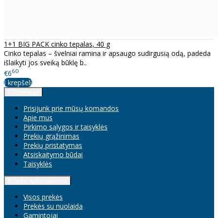
1+1 BIG PACK cinko tepalas, 40 g
Cinko tepalas – švelniai ramina ir apsaugo sudirgusią odą, padeda
išlaikyti jos sveiką būklę b..
60
€6
Į krepšelį
Informacija
Prisijunk prie mūsų komandos
Apie mus
Pirkimo sąlygos ir taisyklės
Prekių grąžinimas
Prekių pristatymas
Atsiskaitymo būdai
Taisyklės
Klientų aptarnavimas
Visos prekės
Prekės su nuolaida
Gamintojai