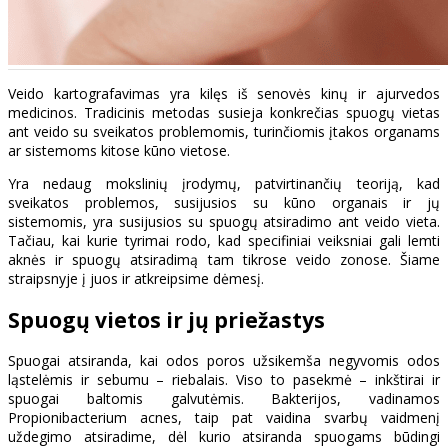
Veido kartografavimas yra kilęs iš senovės kinų ir ajurvedos
medicinos. Tradicinis metodas susieja konkrečias spuogų vietas
ant veido su sveikatos problemomis, turinčiomis įtakos organams
ar sistemoms kitose kūno vietose.
Yra nedaug mokslinių įrodymų, patvirtinančių teoriją, kad
sveikatos problemos, susijusios su kūno organais ir jų
sistemomis, yra susijusios su spuogų atsiradimo ant veido vieta.
Tačiau, kai kurie tyrimai rodo, kad specifiniai veiksniai gali lemti
aknės ir spuogų atsiradimą tam tikrose veido zonose. Šiame
straipsnyje į juos ir atkreipsime dėmesį.
Spuogų vietos ir jų priežastys
Spuogai atsiranda, kai odos poros užsikemša negyvomis odos
ląstelėmis ir sebumu – riebalais. Viso to pasekmė – inkštirai ir
spuogai baltomis galvutėmis. Bakterijos, vadinamos
Propionibacterium acnes, taip pat vaidina svarbų vaidmenį
uždegimo atsiradime, dėl kurio atsiranda spuogams būdingi