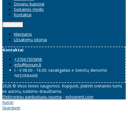
Dovanų kuponai
Svetainės medis
Kontaktai
Klientams
Klientams
Užsakymų istorija
Kontaktai
+37067305898
info@bonum.lt
I - V 08.00 - 16.00; savaitgaliais ir švenčių dienomis
NEDIRBAME
2026 © Visos teisės saugomos. Kopijuoti, platinti svetainės turinį
be autorių sutikimo draudžiama.
Elektroninių parduotuvių nuoma
-
eshoprent.com
Rašyti
Skambinti