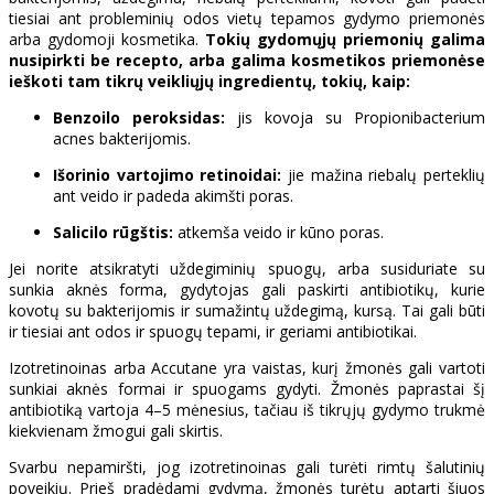
tiesiai ant probleminių odos vietų tepamos gydymo priemonės
arba gydomoji kosmetika.
Tokių gydomųjų priemonių galima
nusipirkti be recepto, arba galima kosmetikos priemonėse
ieškoti tam tikrų veikliųjų ingredientų, tokių, kaip:
Benzoilo peroksidas:
jis kovoja su Propionibacterium
acnes bakterijomis.
Išorinio vartojimo retinoidai:
jie mažina riebalų perteklių
ant veido ir padeda akimšti poras.
Salicilo rūgštis:
atkemša veido ir kūno poras.
Jei norite atsikratyti uždegiminių spuogų, arba susiduriate su
sunkia aknės forma, gydytojas gali paskirti antibiotikų, kurie
kovotų su bakterijomis ir sumažintų uždegimą, kursą. Tai gali būti
ir tiesiai ant odos ir spuogų tepami, ir geriami antibiotikai.
Izotretinoinas arba Accutane yra vaistas, kurį žmonės gali vartoti
sunkiai aknės formai ir spuogams gydyti. Žmonės paprastai šį
antibiotiką vartoja 4–5 mėnesius, tačiau iš tikrųjų gydymo trukmė
kiekvienam žmogui gali skirtis.
Svarbu nepamiršti, jog izotretinoinas gali turėti rimtų šalutinių
poveikių. Prieš pradėdami gydymą, žmonės turėtų aptarti šiuos