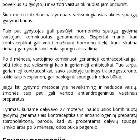
poveikius su gydytoju ir vartoti vaistus tik nuolat jam prižiūrint.
Šiuo metu izotretinoinas yra pats veiksmingiausias aknės spuogų
gydymo būdas.
Taip pat gydytojas gali pasiūlyti hormoninių spuogų gydymą
vartojant kombinuotus geriamuosius. Ekspertai mano, kad
kontraceptikai gali veikti mažinant hormonų kiekį, kuris skatina
riebalų gamybą ir taip lemia spuogų atsiradimą.
Po 6 mėnesių vartojimo kombinuoti geriamieji kontraceptikai gali
būti tokie pat veiksmingi kaip ir geriamieji antibiotikai. Tuo tarpu,
geriamieji kontraceptikai, savo sudėtyje turintys tik progesterono,
tokie kaip Nexplanon, gali pabloginti spuogus ir odos būklę.
Jeigu kiti gydymo metodai yra neveiksmingi ir neduoda vaisių,
žmonės taip pat gali vartoti antiandrogeninius vaistinius
preparatus.
Tyrimas, kuriame dalyvavo 27 moterys, naudojusios kombinuotą
gydymą geriamaisiais kontraceptikais ir antiandrogeninį preparatą
spironolaktoną, parodė, kad 85 procentams dalyvių spuogai
išnyko arba po 6 mėnesių odos būklė pagerėjo.
Spuogų prevencija