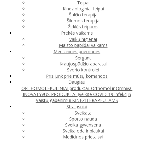
Teipai
Kineziologiniai teipai
Šalčio terapija
Šilumos terapija
Žirklės teipams
Prekės vaikams
Vaikų higienai
Maisto papildai vaikams
Medicininės priemonės
Sergant
Kraujospūdžio aparatai
Svorio kontrolei
Prisijunk prie mūsų komandos
Daugiau
ORTHOMOLEKULINIAI produktai. Orthomol ir Omnival
INOVATYVŪS PRODUKTAI
Įveikite COVID-19 infekciją
Vaistų gabenimui
KINEZITERAPEUTAMS
Straipsniai
Sveikata
Sporto nauda
Sveika gyvensena
Sveika oda ir plaukai
Medicinos prietaisai