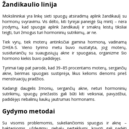
Žandikaulio linija
Mokslininkai yra linkę sieti spuogų atsiradimą aplink žandikaulį su
hormonų svyravimu. Vis dėlto, kiti tyrėjai paneigė šią mintį – nėra
įrodymų, kad spuogai aplink žandikaulį ir smakrą leistų tiksliai
teigti, turi žmogus turi hormoninių sutrikimų, ar ne.
Tiek vyrų, tiek moterų antinksčiai gamina hormoną, vadinamą
DHEA-S. Vieno tyrimo metu buvo nustatyta, jog moterų,
susiduriančių su suaugusiųjų akne ir spuogaisa, organizme šio
hormono kiekis buvo padidėjęs.
Tyrimai taip pat parodė, kad 39–85 procentams moterų, sergančių
akne, bėrimas spuogais sustiprėja, likus kelioms dienoms prieš
menstruacijų pradžios.
Kadangi daugelis žmonių, sergančių akne, neturi hormoninių
sutrikimų, spuogų priežastis gali būti kiti veiksniai, pavyzdžiui,
padidėjęs riebalinių liaukų jautrumas hormonams.
Gydymo metodai
Su visomis problemomis, sukeliančiomis spuogus ir aknę –
bakterijomis, uždegimu, riebalų pertekliumi, kovoti gali padėti