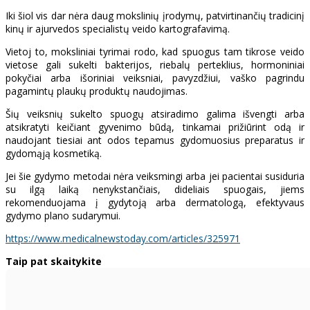
Iki šiol vis dar nėra daug mokslinių įrodymų, patvirtinančių tradicinį
kinų ir ajurvedos specialistų veido kartografavimą.
Vietoj to, moksliniai tyrimai rodo, kad spuogus tam tikrose veido
vietose gali sukelti bakterijos, riebalų perteklius, hormoniniai
pokyčiai arba išoriniai veiksniai, pavyzdžiui, vaško pagrindu
pagamintų plaukų produktų naudojimas.
Šių veiksnių sukelto spuogų atsiradimo galima išvengti arba
atsikratyti keičiant gyvenimo būdą, tinkamai prižiūrint odą ir
naudojant tiesiai ant odos tepamus gydomuosius preparatus ir
gydomąją kosmetiką.
Jei šie gydymo metodai nėra veiksmingi arba jei pacientai susiduria
su ilgą laiką nenykstančiais, dideliais spuogais, jiems
rekomenduojama į gydytoją arba dermatologą, efektyvaus
gydymo plano sudarymui.
https://www.medicalnewstoday.com/articles/325971
Taip pat skaitykite