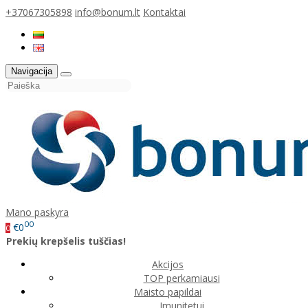
+37067305898
info@bonum.lt
Kontaktai
Navigacija
Mano paskyra
00
€0
0
Prekių krepšelis tuščias!
Akcijos
TOP perkamiausi
Maisto papildai
Imunitetui