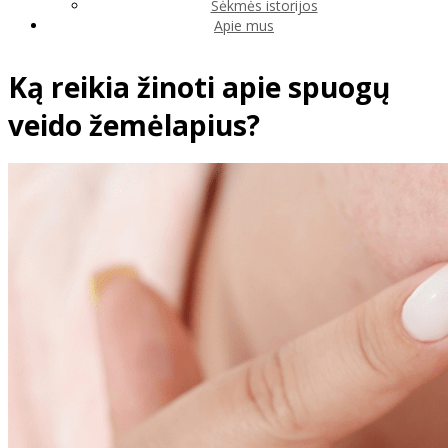
Sėkmės istorijos
Apie mus
Ką reikia žinoti apie spuogų
veido žemėlapius?