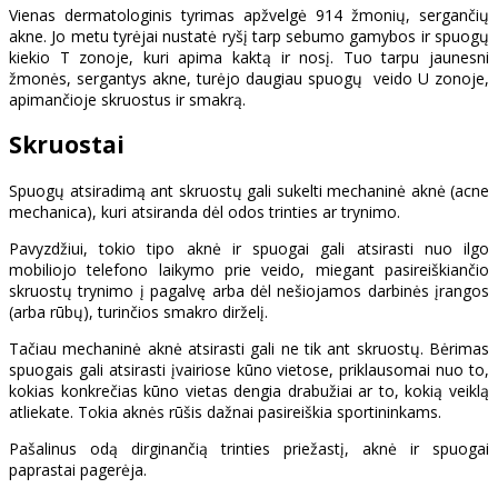
Vienas dermatologinis tyrimas apžvelgė 914 žmonių, sergančių
akne. Jo metu tyrėjai nustatė ryšį tarp sebumo gamybos ir spuogų
kiekio T zonoje, kuri apima kaktą ir nosį. Tuo tarpu jaunesni
žmonės, sergantys akne, turėjo daugiau spuogų veido U zonoje,
apimančioje skruostus ir smakrą.
Skruostai
Spuogų atsiradimą ant skruostų gali sukelti mechaninė aknė (acne
mechanica), kuri atsiranda dėl odos trinties ar trynimo.
Pavyzdžiui, tokio tipo aknė ir spuogai gali atsirasti nuo ilgo
mobiliojo telefono laikymo prie veido, miegant pasireiškiančio
skruostų trynimo į pagalvę arba dėl nešiojamos darbinės įrangos
(arba rūbų), turinčios smakro dirželį.
Tačiau mechaninė aknė atsirasti gali ne tik ant skruostų. Bėrimas
spuogais gali atsirasti įvairiose kūno vietose, priklausomai nuo to,
kokias konkrečias kūno vietas dengia drabužiai ar to, kokią veiklą
atliekate. Tokia aknės rūšis dažnai pasireiškia sportininkams.
Pašalinus odą dirginančią trinties priežastį, aknė ir spuogai
paprastai pagerėja.