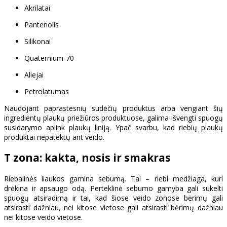
Akrilatai
Pantenolis
Silikonai
Quaternium-70
Aliejai
Petrolatumas
Naudojant paprastesnių sudėčių produktus arba vengiant šių
ingredientų plaukų priežiūros produktuose, galima išvengti spuogų
susidarymo aplink plaukų liniją. Ypač svarbu, kad riebių plaukų
produktai nepatektų ant veido.
T zona: kakta, nosis ir smakras
Riebalinės liaukos gamina sebumą. Tai – riebi medžiaga, kuri
drėkina ir apsaugo odą. Perteklinė sebumo gamyba gali sukelti
spuogų atsiradimą ir tai, kad šiose veido zonose bėrimų gali
atsirasti dažniau, nei kitose vietose gali atsirasti bėrimų dažniau
nei kitose veido vietose.