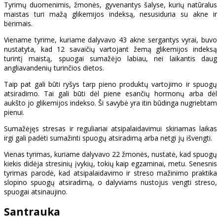
Tyrimų duomenimis, žmonės, gyvenantys šalyse, kurių natūralus
maistas turi mažą glikemijos indeksą, nesusiduria su akne ir
bėrimais.
Viename tyrime, kuriame dalyvavo 43 akne sergantys vyrai, buvo
nustatyta, kad 12 savaičių vartojant žemą glikemijos indeksą
turintį maistą, spuogai sumažėjo labiau, nei laikantis daug
angliavandenių turinčios dietos.
Taip pat gali būti ryšys tarp pieno produktų vartojimo ir spuogų
atsiradimo. Tai gali būti dėl piene esančių hormonų arba dėl
aukšto jo glikemijos indekso. Ši savybė yra itin būdinga nugriebtam
pienui.
Sumažėjęs stresas ir reguliariai atsipalaidavimui skiriamas laikas
irgi gali padėti sumažinti spuogų atsiradimą arba netgi jų išvengti.
Vienas tyrimas, kuriame dalyvavo 22 žmonės, nustatė, kad spuogų
kiekis didėja stresinių įvykių, tokių kaip egzaminai, metu. Senesnis
tyrimas parodė, kad atsipalaidavimo ir streso mažinimo praktika
slopino spuogų atsiradimą, o dalyviams nustojus vengti streso,
spuogai atsinaujino.
Santrauka