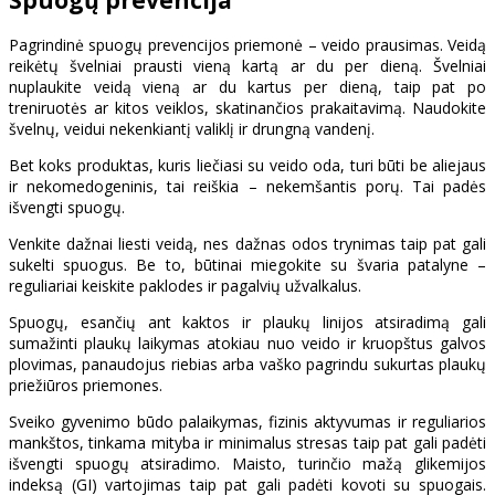
Pagrindinė spuogų prevencijos priemonė – veido prausimas. Veidą
reikėtų švelniai prausti vieną kartą ar du per dieną. Švelniai
nuplaukite veidą vieną ar du kartus per dieną, taip pat po
treniruotės ar kitos veiklos, skatinančios prakaitavimą. Naudokite
švelnų, veidui nekenkiantį valiklį ir drungną vandenį.
Bet koks produktas, kuris liečiasi su veido oda, turi būti be aliejaus
ir nekomedogeninis, tai reiškia – nekemšantis porų. Tai padės
išvengti spuogų.
Venkite dažnai liesti veidą, nes dažnas odos trynimas taip pat gali
sukelti spuogus. Be to, būtinai miegokite su švaria patalyne –
reguliariai keiskite paklodes ir pagalvių užvalkalus.
Spuogų, esančių ant kaktos ir plaukų linijos atsiradimą gali
sumažinti plaukų laikymas atokiau nuo veido ir kruopštus galvos
plovimas, panaudojus riebias arba vaško pagrindu sukurtas plaukų
priežiūros priemones.
Sveiko gyvenimo būdo palaikymas, fizinis aktyvumas ir reguliarios
mankštos, tinkama mityba ir minimalus stresas taip pat gali padėti
išvengti spuogų atsiradimo. Maisto, turinčio mažą glikemijos
indeksą (GI) vartojimas taip pat gali padėti kovoti su spuogais.