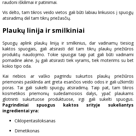
raudoni iškilimai ir patinimai.
Vis dėlto, tam tikros veido vietos gali būti labiau linkusios į spuogų
atsiradimą dėl tam tikrų priežasčių.
Plaukų linija ir smilkiniai
Spuogų aplink plaukų liniją ir smilkinius, dar vadinamų tiesiog
kaktos spuogais, gali atsirasti dėl tam tikrų plaukų priežiūros
produktų naudojimo. Tokie spuogai taip pat gali būti vadinami
pomadine akne. Jų gali atsirasti tiek vyrams, tiek moterims su bet
kokio tipo oda.
Kai riebios ar vaško pagrindu sukurtos plaukų priežiūros
priemonės pasklinda ant greta esančios veido odos ir gali užkimšti
poras. Tai gali sukelti spuogų atsiradimą. Taip pat, tam tikros
kosmetikos priemonių sudedamosios dalys, ypač plaukams
glotninti sukurtuose produktuose, irgi gali sukelti spuogus.
Pagrindiniai spuogus kaktos srityje sukeliantys
ingredientai yra:
Ciklopentasiloksanas
Dimetikonas