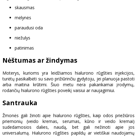
skausmas
mėlynės
paraudusi oda
niežulys
patinimas
Nėštumas ar žindymas
Moterys, kurioms yra leidžiamos hialurono rūgšties injekcijos,
turėtų pasikalbėti su savo prižiūrinčiu gydytoju, jei planuoja pastoti
arba maitina krūtimi. Šiuo metu nėra pakankamai įrodymų,
rodančių hialurono rūgšties poveikį vaisiui ar naujagimiui.
Santrauka
Žmonės gali žinoti apie hialurono rūgšties, kaip odos priežiūros
priemonių (veido kremas, serumas, kūno ir veido kremai)
sudedamosios dalies, naudą, bet gali nežinoti apie jos
universalumą. Hialurono rūgšties papildų ar vietiškai naudojamų