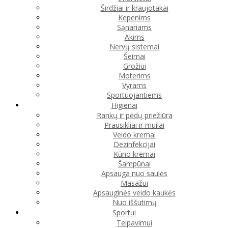
Širdžiai ir kraujotakai
Kepenims
Sąnariams
Akims
Nervų sistemai
Šeimai
Grožiui
Moterims
Vyrams
Sportuojantiems
Higienai
Rankų ir pėdų priežiūra
Prausikliai ir muilai
Veido kremai
Dezinfekcijai
Kūno kremai
Šampūnai
Apsauga nuo saulės
Masažui
Apsauginės veido kaukės
Nuo iššutimų
Sportui
Teipavimui