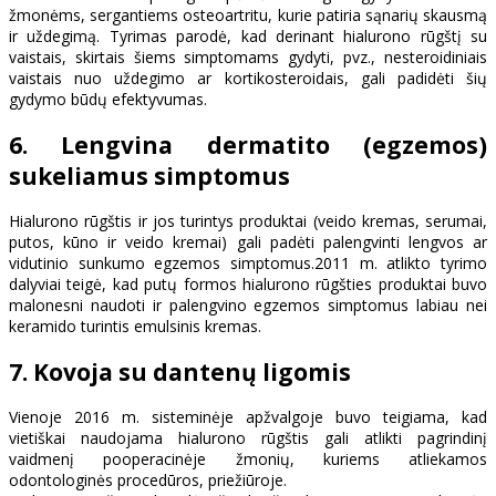
žmonėms, sergantiems osteoartritu, kurie patiria sąnarių skausmą
ir uždegimą. Tyrimas parodė, kad derinant hialurono rūgštį su
vaistais, skirtais šiems simptomams gydyti, pvz., nesteroidiniais
vaistais nuo uždegimo ar kortikosteroidais, gali padidėti šių
gydymo būdų efektyvumas.
6. Lengvina dermatito (egzemos)
sukeliamus simptomus
Hialurono rūgštis ir jos turintys produktai (veido kremas, serumai,
putos, kūno ir veido kremai) gali padėti palengvinti lengvos ar
vidutinio sunkumo egzemos simptomus.2011 m. atlikto tyrimo
dalyviai teigė, kad putų formos hialurono rūgšties produktai buvo
malonesni naudoti ir palengvino egzemos simptomus labiau nei
keramido turintis emulsinis kremas.
7. Kovoja su dantenų ligomis
Vienoje 2016 m. sisteminėje apžvalgoje buvo teigiama, kad
vietiškai naudojama hialurono rūgštis gali atlikti pagrindinį
vaidmenį pooperacinėje žmonių, kuriems atliekamos
odontologinės procedūros, priežiūroje.