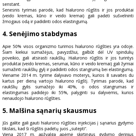
senstant.
Senesnis tyrimas parodė, kad hialurono rūgštis ir jos produktai
(veido kremas, kūno ir veido kremai) gali padėti sušvelninti
žmogaus odą ir padidinti odos elastingumą.
4. Senėjimo stabdymas
Apie 50% visos organizmo turimos hialurono rūgšties yra odoje.
Šiam kiekiui sumažėjus, pavyzdžiui, galbūt dėl UV spindulių
poveikio, gali atsirasti raukšlių. Hialurono rūgštis ir jos turintys
produktai (veido kremas, serumai, kūno ir veido kremai) gali žymiai
sumažinti raukšlių gylį ir padidinti odos stangrumą bei elastingumą.
Viename 2014 m. tyrime dalyvavo moterys, kurios 8 savaites du
kartus per dieną vartojo hialurono rūgštį. Tyrimas parodė, kad
raukšlių gylis sumažėjo iki 40%, o odos stangrumas ir
elastingumas padidėjo iki 55%, palyginti su dalyvėmis, kurios
nenaudojo hialurono rūgšties.
5. Malšina sąnarių skausmus
Jūs galite gali gauti hialurono rūgšties injekcijas į sąnarius gydymo
tikslais, kad ši rūgštis padėtų juos „sutepti“.
Viena 2017 m. apžvalga apėmė skirtingus gydymo derinius