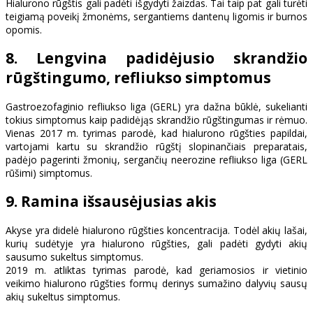
Hialurono rūgštis gali padėti išgydyti žaizdas. Tai taip pat gali turėti
teigiamą poveikį žmonėms, sergantiems dantenų ligomis ir burnos
opomis.
8. Lengvina padidėjusio skrandžio
rūgštingumo, refliukso simptomus
Gastroezofaginio refliukso liga (GERL) yra dažna būklė, sukelianti
tokius simptomus kaip padidėjąs skrandžio rūgštingumas ir rėmuo.
Vienas 2017 m. tyrimas parodė, kad hialurono rūgšties papildai,
vartojami kartu su skrandžio rūgštį slopinančiais preparatais,
padėjo pagerinti žmonių, sergančių neerozine refliukso liga (GERL
rūšimi) simptomus.
9. Ramina išsausėjusias akis
Akyse yra didelė hialurono rūgšties koncentracija. Todėl akių lašai,
kurių sudėtyje yra hialurono rūgšties, gali padėti gydyti akių
sausumo sukeltus simptomus.
2019 m. atliktas tyrimas parodė, kad geriamosios ir vietinio
veikimo hialurono rūgšties formų derinys sumažino dalyvių sausų
akių sukeltus simptomus.