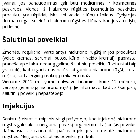
įvairiai. Jos panaudojimas gali būti medicininės ir kosmetinės
paskirties. Vienas iš hialurono rūgšties kosmetinės paskirties
produktų yra užpildai, įskaitant veido ir lūpų užpildus. Gydytojas
dermatologas suleidžia hialurono rūgšties į lūpas, kad jos atrodytų
putlesnės.
Šalutiniai poveikiai
Žmonės, reguliariai vartojantys hialurono rūgštį ir jos produktus
(veido kremas, serumai, putos, kūno ir veido kremai), paprastai
praneša apie labai nedaug galimų šalutinių poveikių. Tikriausiai taip
yra todėl, kad organizmas natūraliai gamina hialurono rūgštį, o tai
reiškia, kad alerginių reakcijų rizika yra maža.
Viename 2012 m. tyrime dalyvavo tiriamieji, kurie 12 mėnesių
vartojo geriamąją hialurono rūgštį. Jie informavo, kad visiškai jokių
šalutinių poveikių nepastebėjo.
Injekcijos
Seniau išleistas straipsnis visgi pažymėjo, kad injekcinė hialurono
rūgštis gali sukelti neigiamą poveikį organizmui. Tačiau šis poveikis
dažniausiai atsiranda dėl pačios injekcijos, o ne dėl hialurono
rūgšties. Neigiamas šalutinis poveikis gali būti: