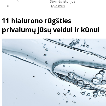
Sėkmės istorijos
Apie mus
11 hialurono rūgšties
privalumų jūsų veidui ir kūnui