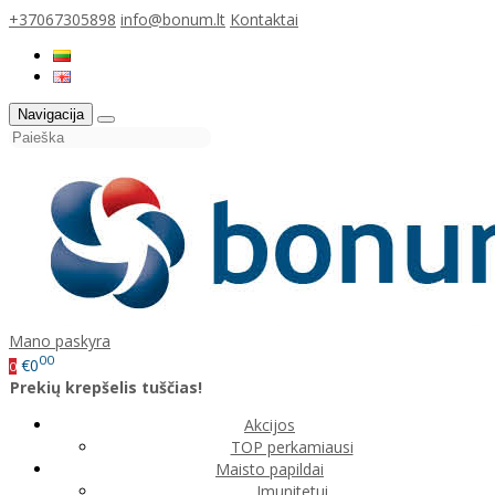
+37067305898
info@bonum.lt
Kontaktai
Navigacija
Mano paskyra
00
€0
0
Prekių krepšelis tuščias!
Akcijos
TOP perkamiausi
Maisto papildai
Imunitetui