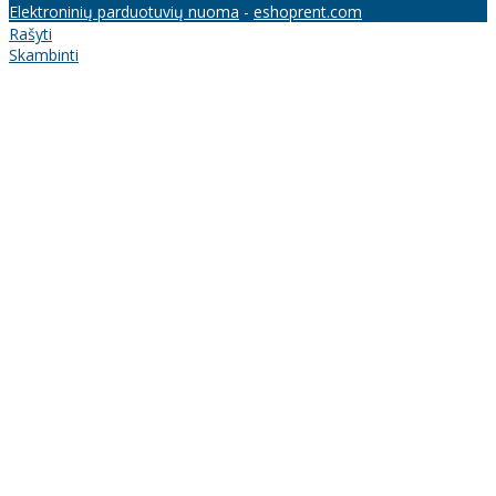
Elektroninių parduotuvių nuoma
-
eshoprent.com
Rašyti
Skambinti