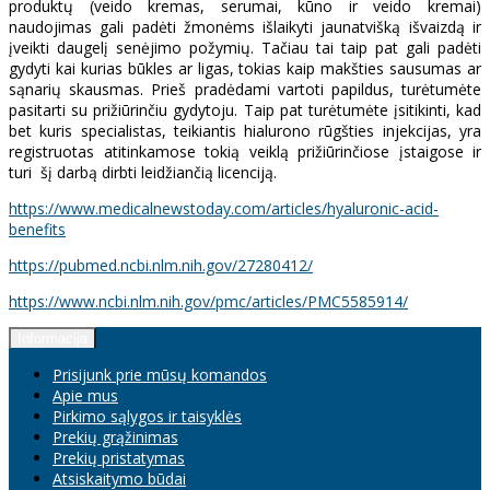
produktų (veido kremas, serumai, kūno ir veido kremai)
naudojimas gali padėti žmonėms išlaikyti jaunatvišką išvaizdą ir
įveikti daugelį senėjimo požymių. Tačiau tai taip pat gali padėti
gydyti kai kurias būkles ar ligas, tokias kaip makšties sausumas ar
sąnarių skausmas. Prieš pradėdami vartoti papildus, turėtumėte
pasitarti su prižiūrinčiu gydytoju. Taip pat turėtumėte įsitikinti, kad
bet kuris specialistas, teikiantis hialurono rūgšties injekcijas, yra
registruotas atitinkamose tokią veiklą prižiūrinčiose įstaigose ir
turi šį darbą dirbti leidžiančią licenciją.
https://www.medicalnewstoday.com/articles/hyaluronic-acid-
benefits
https://pubmed.ncbi.nlm.nih.gov/27280412/
https://www.ncbi.nlm.nih.gov/pmc/articles/PMC5585914/
Informacija
Prisijunk prie mūsų komandos
Apie mus
Pirkimo sąlygos ir taisyklės
Prekių grąžinimas
Prekių pristatymas
Atsiskaitymo būdai