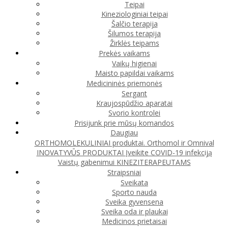
Teipai
Kineziologiniai teipai
Šalčio terapija
Šilumos terapija
Žirklės teipams
Prekės vaikams
Vaikų higienai
Maisto papildai vaikams
Medicininės priemonės
Sergant
Kraujospūdžio aparatai
Svorio kontrolei
Prisijunk prie mūsų komandos
Daugiau
ORTHOMOLEKULINIAI produktai. Orthomol ir Omnival
INOVATYVŪS PRODUKTAI
Įveikite COVID-19 infekciją
Vaistų gabenimui
KINEZITERAPEUTAMS
Straipsniai
Sveikata
Sporto nauda
Sveika gyvensena
Sveika oda ir plaukai
Medicinos prietaisai