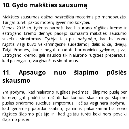
10. Gydo makšties sausumą
Makšties sausumas dažnai pasireiškia moterims po menopauzės.
Tai gali turėti įtakos moterų gyvenimo kokybei.
Vienas 2016 m. tyrimas parodė, kad hialurono rūgšties kremo ir
estrogeno kremo derinys padėjo sumažinti makšties sausumo
sukeltus simptomus. Tyrėjai taip pat pažymėjo, kad hialurono
rūgštis visgi buvo veiksmingesnė sudedamoji dalis iš šių dviejų.
Taigi žmonės, kurie negali naudoti hormoninio gydymo, pvz.,
Estrogeno kremo, gali naudoti tik hialurono rūgšties preparatus,
kad palengvintų varginančius simptomus.
11. Apsaugo nuo šlapimo pūslės
skausmo
Yra įrodymų, kad hialurono rūgšties įvedimas į šlapimo pūslę per
kateterį gali padėti sumažinti kai kuriuos skausmingo šlapimo
pūslės sindromo sukeltus simptomus. Tačiau visgi nėra įrodymų,
kad geriamieji papildai skatintų gamintis pakankamai hialurono
rūgšties šlapimo pūslėje ir kad galėtų turėti kokį nors poveikį
šlapimo pūslei.