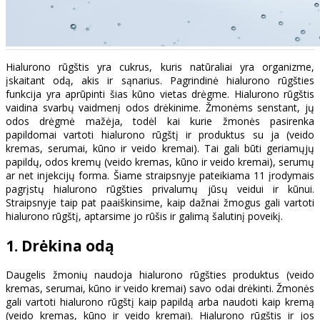
Hialurono rūgštis yra cukrus, kuris natūraliai yra organizme,
įskaitant odą, akis ir sąnarius. Pagrindinė hialurono rūgšties
funkcija yra aprūpinti šias kūno vietas drėgme. Hialurono rūgštis
vaidina svarbų vaidmenį odos drėkinime. Žmonėms senstant, jų
odos drėgmė mažėja, todėl kai kurie žmonės pasirenka
papildomai vartoti hialurono rūgštį ir produktus su ja (veido
kremas, serumai, kūno ir veido kremai). Tai gali būti geriamųjų
papildų, odos kremų (veido kremas, kūno ir veido kremai), serumų
ar net injekcijų forma. Šiame straipsnyje pateikiama 11 įrodymais
pagrįstų hialurono rūgšties privalumų jūsų veidui ir kūnui.
Straipsnyje taip pat paaiškinsime, kaip dažnai žmogus gali vartoti
hialurono rūgštį, aptarsime jo rūšis ir galimą šalutinį poveikį.
1. Drėkina odą
Daugelis žmonių naudoja hialurono rūgšties produktus (veido
kremas, serumai, kūno ir veido kremai) savo odai drėkinti. Žmonės
gali vartoti hialurono rūgštį kaip papildą arba naudoti kaip kremą
(veido kremas, kūno ir veido kremai). Hialurono rūgštis ir jos