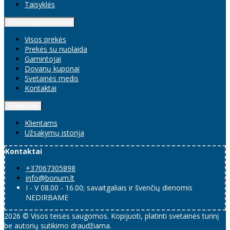
Taisyklės
Klientų aptarnavimas
Visos prekės
Prekės su nuolaida
Gamintojai
Dovanų kuponai
Svetainės medis
Kontaktai
Klientams
Klientams
Užsakymų istorija
Kontaktai
+37067305898
info@bonum.lt
I - V 08.00 - 16.00; savaitgaliais ir švenčių dienomis
NEDIRBAME
2026 © Visos teisės saugomos. Kopijuoti, platinti svetainės turinį
be autorių sutikimo draudžiama.