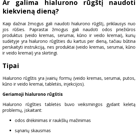
Ar galima hialurono rūgštį naudoti
kiekvieną dieną?
Kaip dažnai žmogus gali naudoti hialurono rūgštį, priklausys nuo
jos rūšies. Paprastai žmogus gali naudoti odos priežiūros
produktus (veido kremas, serumai, kūno ir veido kremai), kurių
sudėtyje yra hialurono rūgšties du kartus per dieną, tačiau būtina
perskaityti instrukciją, nes produktai (veido kremas, serumai, kūno
ir veido kremai) yra skirtingi.
Tipai
Hialurono rūgštis yra įvairių formų (veido kremas, serumai, putos,
kūno ir veido kremai, tabletės, injekcijos).
Geriamoji hialurono rūgštis
Hialurono rūgšties tabletės buvo veiksmingos gydant keletą
problemų, įskaitant:
odos drėkinimas ir raukšlių mažinimas
sąnarių skausmas