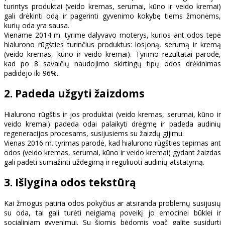
turintys produktai (veido kremas, serumai, kūno ir veido kremai)
gali drėkinti odą ir pagerinti gyvenimo kokybę tiems žmonėms,
kurių oda yra sausa.
Viename 2014 m. tyrime dalyvavo moterys, kurios ant odos tepė
hialurono rūgšties turinčius produktus: losjoną, serumą ir kremą
(veido kremas, kūno ir veido kremai). Tyrimo rezultatai parodė,
kad po 8 savaičių naudojimo skirtingų tipų odos drėkinimas
padidėjo iki 96%.
2. Padeda užgyti žaizdoms
Hialurono rūgštis ir jos produktai (veido kremas, serumai, kūno ir
veido kremai) padeda odai palaikyti drėgmę ir padeda audinių
regeneracijos procesams, susijusiems su žaizdų gijimu.
Vienas 2016 m. tyrimas parodė, kad hialurono rūgšties tepimas ant
odos (veido kremas, serumai, kūno ir veido kremai) gydant žaizdas
gali padėti sumažinti uždegimą ir reguliuoti audinių atstatymą.
3. Išlygina odos tekstūrą
Kai žmogus patiria odos pokyčius ar atsiranda problemų susijusių
su oda, tai gali turėti neigiamą poveikį jo emocinei būklei ir
socialiniam gyvenimui. Su šiomis bėdomis ypač galite susidurti