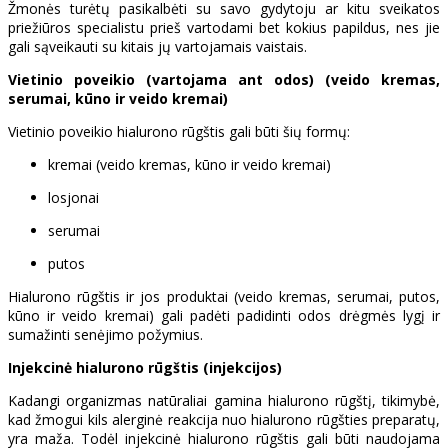
Žmonės turėtų pasikalbėti su savo gydytoju ar kitu sveikatos
priežiūros specialistu prieš vartodami bet kokius papildus, nes jie
gali sąveikauti su kitais jų vartojamais vaistais.
Vietinio poveikio (vartojama ant odos) (veido kremas,
serumai, kūno ir veido kremai)
Vietinio poveikio hialurono rūgštis gali būti šių formų:
kremai (veido kremas, kūno ir veido kremai)
losjonai
serumai
putos
Hialurono rūgštis ir jos produktai (veido kremas, serumai, putos,
kūno ir veido kremai) gali padėti padidinti odos drėgmės lygį ir
sumažinti senėjimo požymius.
Injekcinė hialurono rūgštis (injekcijos)
Kadangi organizmas natūraliai gamina hialurono rūgštį, tikimybė,
kad žmogui kils alerginė reakcija nuo hialurono rūgšties preparatų,
yra maža. Todėl injekcinė hialurono rūgštis gali būti naudojama