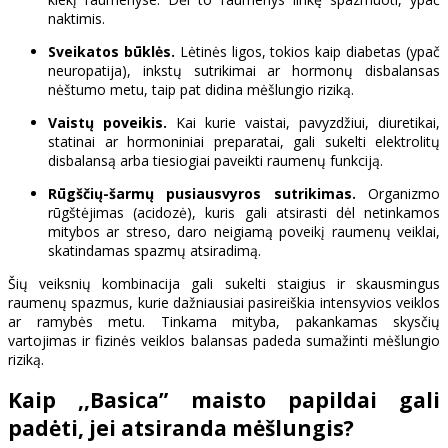
naktimis.
Sveikatos būklės.
Lėtinės ligos, tokios kaip diabetas (ypač
neuropatija), inkstų sutrikimai ar hormonų disbalansas
nėštumo metu, taip pat didina mėšlungio riziką.
Vaistų poveikis.
Kai kurie vaistai, pavyzdžiui, diuretikai,
statinai ar hormoniniai preparatai, gali sukelti elektrolitų
disbalansą arba tiesiogiai paveikti raumenų funkciją.
Rūgščių-šarmų pusiausvyros sutrikimas.
Organizmo
rūgštėjimas (acidozė), kuris gali atsirasti dėl netinkamos
mitybos ar streso, daro neigiamą poveikį raumenų veiklai,
skatindamas spazmų atsiradimą.
Šių veiksnių kombinacija gali sukelti staigius ir skausmingus
raumenų spazmus, kurie dažniausiai pasireiškia intensyvios veiklos
ar ramybės metu. Tinkama mityba, pakankamas skysčių
vartojimas ir fizinės veiklos balansas padeda sumažinti mėšlungio
riziką.
Kaip ,,Basica” maisto papildai gali
padėti, jei atsiranda mėšlungis?