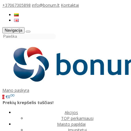
+37067305898
info@bonum.lt
Kontaktai
Navigacija
Mano paskyra
00
€0
0
Prekių krepšelis tuščias!
Akcijos
TOP perkamiausi
Maisto papildai
Imunitetui