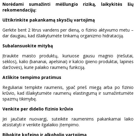
Norėdami sumažinti mėšlungio riziką, laikykitės šių
rekomendacijų:
Užtikrinkite pakankamą skysčių vartojimą
Gerkite bent 2 litrus vandens per dieną, o fizinio aktyvumo metu –
dar daugiau, kad išlaikytumėte tinkamą organizmo hidrataciją.
Subalansuokite mitybą
Įtraukite maisto produktų, kuriuose gausu magnio (riešutai,
sėklos), kalio (bananai, apelsinai) ir kalcio (pieno produktai, lapinės
daržovės), kurie palaiko raumenų funkciją.
Atlikite tempimo pratimus
Reguliariai tempkite raumenis, ypač prieš miegą arba po fizinio
krūvio, kad išlaikytumėte raumenų elastingumą ir sumažintumėte
spazmų tikimybę.
Venkite per didelio fizinio krūvio
Jei jaučiate nuovargį, suteikite raumenims pakankamai laiko
atsistatyti ir venkite ilgalaikio įtempimo.
Ribokite kofeino ir alkoholio vartojimą