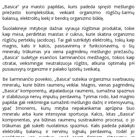
„Basica“ yra maisto papildas, kuris padeda spręsti mėšlungio
priežastis kompleksiškai, veikiant organizmo rūgščių-šarmų
balansą, elektrolitų kiekį ir bendrą organizmo būklę.
Šiuolaikinėje mityboje dažnai vyrauja rūgštiniai produktai, tokie
kaip mėsa, perdirbtas maistas ir cukrus, kurie skatina organizmo
rūgščių perteklių (acidozę). Tai gali sutrikdyti elektrolitų, tokių kaip
magnis, kalis ir kalcis, pasisavinimą ir funkcionavimą, o šių
mineralų trūkumas yra viena pagrindinių mėšlungio priežasčių.
„Basica“ sudėtyje esančios šarminančios medžiagos, tokios kaip
citratai, veiksmingai neutralizuoja rūgštis, atkuria optimalią pH
pusiausvyrą organizme ir palaiko ląstelių sveikatą.
Be šarminančio poveikio, „Basica“ suteikia organizmui svarbiausių
mineralų, kurie būtini raumenų veiklai. Magnis, vienas pagrindinių
„Basica“ komponentų, atpalaiduoja raumenis, sumažina spazmus
ir stabilizuoja nervų impulsų perdavimą. Tyrimai rodo, kad magnio
papildai gali reikšmingai sumažinti mėšlungio dažnį ir intensyvumą,
ypač žmonėms, kurių mityba nepakankamai aprūpina šiuo
mineralu arba kurie intensyviai sportuoja. Kalcis, kitas „Basica“
komponentas, yra būtinas raumenų susitraukimo procesui, o jo
trūkumas gali sukelti nuolatinius spazmus. Kalis padeda palaikyti
elektrolitų balansą ir nervinių signalų perdavimą, todėl jo