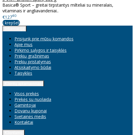
Basica® Sport – greitai tirpstantys milteliai su mineralais,
vitaminais ir angliavandeniai..
40
€127
Į krepšelį
Informacija
Prisijunk prie mūsų komandos
Apie mus
Pirkimo sąlygos ir taisyklės
Prekių grąžinimas
Prekių pristatymas
Atsiskaitymo būdai
Taisyklės
Klientų aptarnavimas
Visos prekės
Prekės su nuolaida
Gamintojai
Dovanų kuponai
Svetainės medis
Kontaktai
Klientams