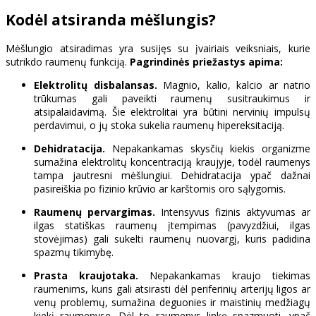
Kodėl atsiranda mėšlungis?
Mėšlungio atsiradimas yra susijęs su įvairiais veiksniais, kurie
sutrikdo raumenų funkciją.
Pagrindinės priežastys apima:
Elektrolitų disbalansas.
Magnio, kalio, kalcio ar natrio
trūkumas gali paveikti raumenų susitraukimus ir
atsipalaidavimą. Šie elektrolitai yra būtini nervinių impulsų
perdavimui, o jų stoka sukelia raumenų hipereksitaciją.
Dehidratacija.
Nepakankamas skysčių kiekis organizme
sumažina elektrolitų koncentraciją kraujyje, todėl raumenys
tampa jautresni mėšlungiui. Dehidratacija ypač dažnai
pasireiškia po fizinio krūvio ar karštomis oro sąlygomis.
Raumenų pervargimas.
Intensyvus fizinis aktyvumas ar
ilgas statiškas raumenų įtempimas (pavyzdžiui, ilgas
stovėjimas) gali sukelti raumenų nuovargį, kuris padidina
spazmų tikimybę.
Prasta kraujotaka.
Nepakankamas kraujo tiekimas
raumenims, kuris gali atsirasti dėl periferinių arterijų ligos ar
venų problemų, sumažina deguonies ir maistinių medžiagų
kiekį raumenyse. Dėl to raumenys linkę spazmuoti, ypač