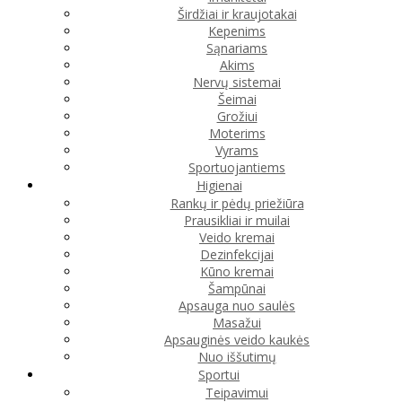
Širdžiai ir kraujotakai
Kepenims
Sąnariams
Akims
Nervų sistemai
Šeimai
Grožiui
Moterims
Vyrams
Sportuojantiems
Higienai
Rankų ir pėdų priežiūra
Prausikliai ir muilai
Veido kremai
Dezinfekcijai
Kūno kremai
Šampūnai
Apsauga nuo saulės
Masažui
Apsauginės veido kaukės
Nuo iššutimų
Sportui
Teipavimui