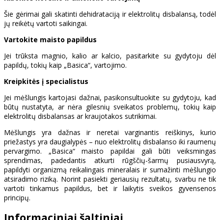
Šie gėrimai gali skatinti dehidrataciją ir elektrolitų disbalansą, todėl
jų reikėtų vartoti saikingai.
Vartokite maisto papildus
Jei trūksta magnio, kalio ar kalcio, pasitarkite su gydytoju dėl
papildų, tokių kaip „Basica“, vartojimo.
Kreipkitės į specialistus
Jei mėšlungis kartojasi dažnai, pasikonsultuokite su gydytoju, kad
būtų nustatyta, ar nėra gilesnių sveikatos problemų, tokių kaip
elektrolitų disbalansas ar kraujotakos sutrikimai.
Mėšlungis yra dažnas ir neretai varginantis reiškinys, kurio
priežastys yra daugialypės – nuo elektrolitų disbalanso iki raumenų
pervargimo. „Basica“ maisto papildai gali būti veiksmingas
sprendimas, padedantis atkurti rūgščių-šarmų pusiausvyrą,
papildyti organizmą reikalingais mineralais ir sumažinti mėšlungio
atsiradimo riziką. Norint pasiekti geriausių rezultatų, svarbu ne tik
vartoti tinkamus papildus, bet ir laikytis sveikos gyvensenos
principų.
Informaciniai šaltiniai