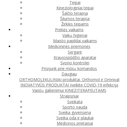
Teipai
Kineziologiniai teipai
Šalčio terapija
Šilumos terapija
Žirklės teipams
Prekės vaikams
Vaikų higienai
Maisto papildai vaikams
Medicininės priemonės
Sergant
Kraujospūdžio aparatai
Svorio kontrolei
Prisijunk prie mūsų komandos
Daugiau
ORTHOMOLEKULINIAI produktai. Orthomol ir Omnival
INOVATYVŪS PRODUKTAI
Įveikite COVID-19 infekciją
Vaistų gabenimui
KINEZITERAPEUTAMS
Straipsniai
Sveikata
Sporto nauda
Sveika gyvensena
Sveika oda ir plaukai
Medicinos prietaisai