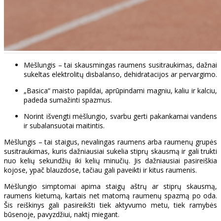
Mėšlungis – tai skausmingas raumens susitraukimas, dažnai
sukeltas elektrolitų disbalanso, dehidratacijos ar pervargimo.
„Basica“ maisto papildai, aprūpindami magniu, kaliu ir kalciu,
padeda sumažinti spazmus.
Norint išvengti mėšlungio, svarbu gerti pakankamai vandens
ir subalansuotai maitintis.
Mėšlungis – tai staigus, nevalingas raumens arba raumenų grupės
susitraukimas, kuris dažniausiai sukelia stiprų skausmą ir gali trukti
nuo kelių sekundžių iki kelių minučių. Jis dažniausiai pasireiškia
kojose, ypač blauzdose, tačiau gali paveikti ir kitus raumenis.
Mėšlungio simptomai apima staigų aštrų ar stiprų skausmą,
raumens kietumą, kartais net matomą raumenų spazmą po oda.
Šis reiškinys gali pasireikšti tiek aktyvumo metu, tiek ramybės
būsenoje, pavyzdžiui, naktį miegant.