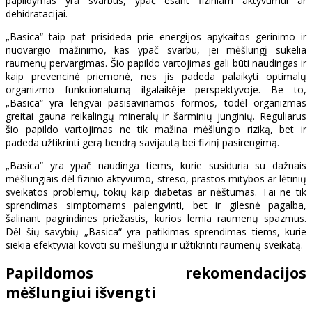
papildymas yra svarbus, ypač esant fiziniam aktyvumui ar
dehidratacijai.
„Basica“ taip pat prisideda prie energijos apykaitos gerinimo ir
nuovargio mažinimo, kas ypač svarbu, jei mėšlungį sukelia
raumenų pervargimas. Šio papildo vartojimas gali būti naudingas ir
kaip prevencinė priemonė, nes jis padeda palaikyti optimalų
organizmo funkcionalumą ilgalaikėje perspektyvoje. Be to,
„Basica“ yra lengvai pasisavinamos formos, todėl organizmas
greitai gauna reikalingų mineralų ir šarminių junginių. Reguliarus
šio papildo vartojimas ne tik mažina mėšlungio riziką, bet ir
padeda užtikrinti gerą bendrą savijautą bei fizinį pasirengimą.
„Basica“ yra ypač naudinga tiems, kurie susiduria su dažnais
mėšlungiais dėl fizinio aktyvumo, streso, prastos mitybos ar lėtinių
sveikatos problemų, tokių kaip diabetas ar nėštumas. Tai ne tik
sprendimas simptomams palengvinti, bet ir gilesnė pagalba,
šalinant pagrindines priežastis, kurios lemia raumenų spazmus.
Dėl šių savybių „Basica“ yra patikimas sprendimas tiems, kurie
siekia efektyviai kovoti su mėšlungiu ir užtikrinti raumenų sveikatą.
Papildomos rekomendacijos
mėšlungiui išvengti