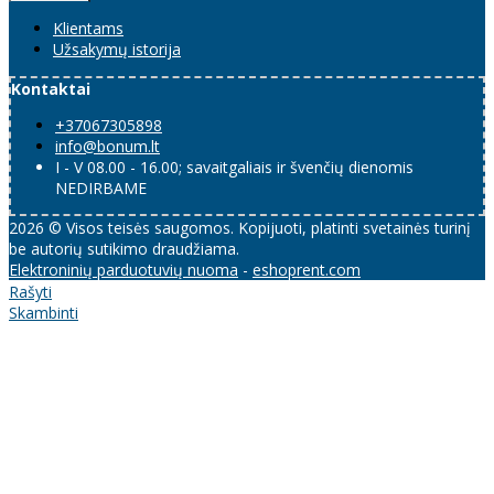
Klientams
Užsakymų istorija
Kontaktai
+37067305898
info@bonum.lt
I - V 08.00 - 16.00; savaitgaliais ir švenčių dienomis
NEDIRBAME
2026 © Visos teisės saugomos. Kopijuoti, platinti svetainės turinį
be autorių sutikimo draudžiama.
Elektroninių parduotuvių nuoma
-
eshoprent.com
Rašyti
Skambinti