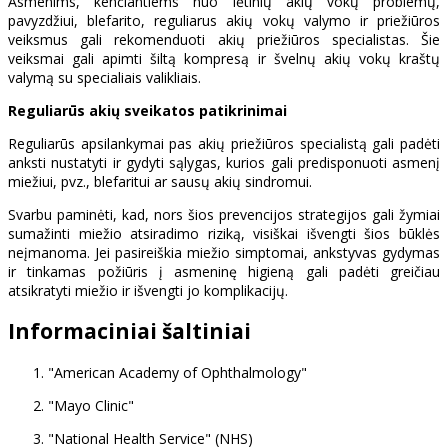
Asmenims, kenčiantiems nuo lėtinių akių vokų problemų,
pavyzdžiui, blefarito, reguliarus akių vokų valymo ir priežiūros
veiksmus gali rekomenduoti akių priežiūros specialistas. Šie
veiksmai gali apimti šiltą kompresą ir švelnų akių vokų kraštų
valymą su specialiais valikliais.
Reguliarūs akių sveikatos patikrinimai
Reguliarūs apsilankymai pas akių priežiūros specialistą gali padėti
anksti nustatyti ir gydyti sąlygas, kurios gali predisponuoti asmenį
miežiui, pvz., blefaritui ar sausų akių sindromui.
Svarbu paminėti, kad, nors šios prevencijos strategijos gali žymiai
sumažinti miežio atsiradimo riziką, visiškai išvengti šios būklės
neįmanoma. Jei pasireiškia miežio simptomai, ankstyvas gydymas
ir tinkamas požiūris į asmeninę higieną gali padėti greičiau
atsikratyti miežio ir išvengti jo komplikacijų.
Informaciniai šaltiniai
"American Academy of Ophthalmology"
"Mayo Clinic"
"National Health Service" (NHS)