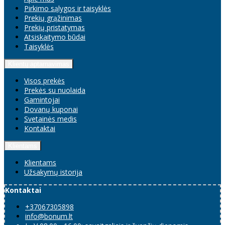
Pirkimo sąlygos ir taisyklės
Prekių grąžinimas
Prekių pristatymas
Atsiskaitymo būdai
Taisyklės
Klientų aptarnavimas
Visos prekės
Prekės su nuolaida
Gamintojai
Dovanų kuponai
Svetainės medis
Kontaktai
Klientams
Klientams
Užsakymų istorija
Kontaktai
+37067305898
info@bonum.lt