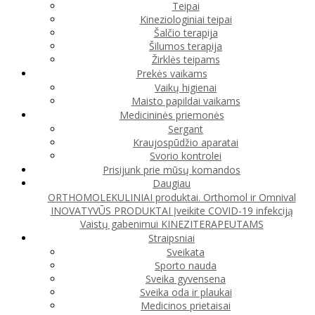
Teipai
Kineziologiniai teipai
Šalčio terapija
Šilumos terapija
Žirklės teipams
Prekės vaikams
Vaikų higienai
Maisto papildai vaikams
Medicininės priemonės
Sergant
Kraujospūdžio aparatai
Svorio kontrolei
Prisijunk prie mūsų komandos
Daugiau
ORTHOMOLEKULINIAI produktai. Orthomol ir Omnival
INOVATYVŪS PRODUKTAI
Įveikite COVID-19 infekciją
Vaistų gabenimui
KINEZITERAPEUTAMS
Straipsniai
Sveikata
Sporto nauda
Sveika gyvensena
Sveika oda ir plaukai
Medicinos prietaisai