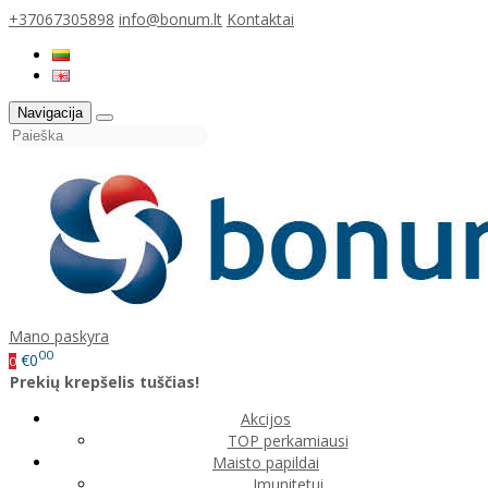
+37067305898
info@bonum.lt
Kontaktai
Navigacija
Mano paskyra
00
€0
0
Prekių krepšelis tuščias!
Akcijos
TOP perkamiausi
Maisto papildai
Imunitetui