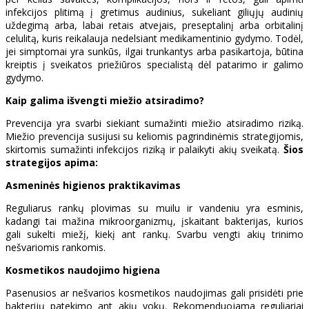
infekcijos plitimą į gretimus audinius, sukeliant giliųjų audinių
uždegimą arba, labai retais atvejais, preseptalinį arba orbitalinį
celulitą, kuris reikalauja nedelsiant medikamentinio gydymo. Todėl,
jei simptomai yra sunkūs, ilgai trunkantys arba pasikartoja, būtina
kreiptis į sveikatos priežiūros specialistą dėl patarimo ir galimo
gydymo.
Kaip galima išvengti miežio atsiradimo?
Prevencija yra svarbi siekiant sumažinti miežio atsiradimo riziką.
Miežio prevencija susijusi su keliomis pagrindinėmis strategijomis,
skirtomis sumažinti infekcijos riziką ir palaikyti akių sveikatą.
Šios
strategijos apima:
Asmeninės higienos praktikavimas
Reguliarus rankų plovimas su muilu ir vandeniu yra esminis,
kadangi tai mažina mikroorganizmų, įskaitant bakterijas, kurios
gali sukelti miežį, kiekį ant rankų. Svarbu vengti akių trinimo
nešvariomis rankomis.
Kosmetikos naudojimo higiena
Pasenusios ar nešvarios kosmetikos naudojimas gali prisidėti prie
bakterijų patekimo ant akių vokų. Rekomenduojama reguliariai