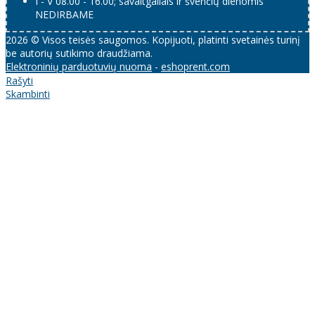
I - V 08.00 - 16.00; savaitgaliais ir švenčių dienomis
NEDIRBAME
2026 © Visos teisės saugomos. Kopijuoti, platinti svetainės turinį
be autorių sutikimo draudžiama.
Elektroninių parduotuvių nuoma
-
eshoprent.com
Rašyti
Skambinti