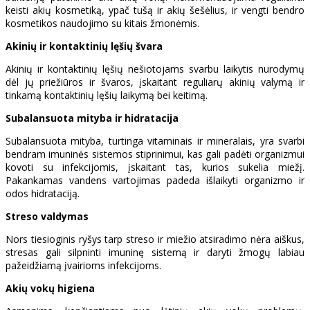
keisti akių kosmetiką, ypač tušą ir akių šešėlius, ir vengti bendro
kosmetikos naudojimo su kitais žmonėmis.
Akinių ir kontaktinių lęšių švara
Akinių ir kontaktinių lęšių nešiotojams svarbu laikytis nurodymų
dėl jų priežiūros ir švaros, įskaitant reguliarų akinių valymą ir
tinkamą kontaktinių lęšių laikymą bei keitimą.
Subalansuota mityba ir hidratacija
Subalansuota mityba, turtinga vitaminais ir mineralais, yra svarbi
bendram imuninės sistemos stiprinimui, kas gali padėti organizmui
kovoti su infekcijomis, įskaitant tas, kurios sukelia miežį.
Pakankamas vandens vartojimas padeda išlaikyti organizmo ir
odos hidrataciją.
Streso valdymas
Nors tiesioginis ryšys tarp streso ir miežio atsiradimo nėra aiškus,
stresas gali silpninti imuninę sistemą ir daryti žmogų labiau
pažeidžiamą įvairioms infekcijoms.
Akių vokų higiena