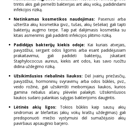
trintis akis gali pernešti bakterijas ant akių vokų, padidindami
infekcijos riziką.
Netinkamas kosmetikos naudojimas:
Pasenusi arba
užteršta akių kosmetika (pvz., tušas, akių šešėliai) gali tapti
bakterijų augimo terpe. Taip pat dalijimasis kosmetika su
kitais asmenimis gali padidinti infekcijos plitimo riziką.
Padidėjęs bakterijų kiekis odoje:
Kai kuriais atvejais,
pavyzdžiui, sergant odos ligomis arba esant padidėjusiam
prakaitavimui, gali padidėti bakterijų, įskaitant
Staphylococcus aureus, kiekis ant odos, kas savo ruožtu
didina uždegimo riziką.
Užsikimšusios riebalinės liaukos:
Dėl įvairių priežasčių,
pavyzdžiui, hormoninių svyravimų arba odos būklės, pvz.,
veido rožinė, gali užsikimšti meibomijaus liaukos, kurios
gamina riebalus ašarų plėvelei palaikyti. Užsikimšusios
liaukos sudaro palankias sąlygas bakterijoms daugintis.
Lėtinės akių ligos:
Tokios būklės kaip sausų akių
sindromas ar blefaritas (akių vokų kraštų uždegimas) gali
predisponuoti miežio vystymuisi dėl sumažėjusio akių
paviršiaus apsauginio barjero.