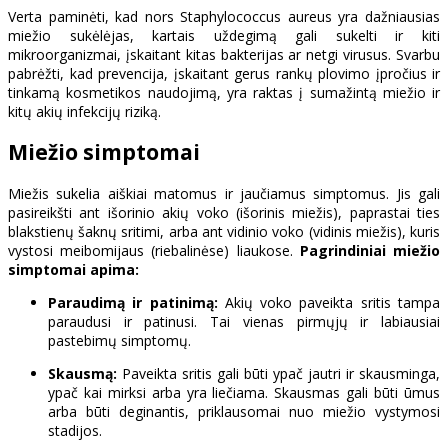
Verta paminėti, kad nors Staphylococcus aureus yra dažniausias
miežio sukėlėjas, kartais uždegimą gali sukelti ir kiti
mikroorganizmai, įskaitant kitas bakterijas ar netgi virusus. Svarbu
pabrėžti, kad prevencija, įskaitant gerus rankų plovimo įpročius ir
tinkamą kosmetikos naudojimą, yra raktas į sumažintą miežio ir
kitų akių infekcijų riziką.
Miežio simptomai
Miežis sukelia aiškiai matomus ir jaučiamus simptomus. Jis gali
pasireikšti ant išorinio akių voko (išorinis miežis), paprastai ties
blakstienų šaknų sritimi, arba ant vidinio voko (vidinis miežis), kuris
vystosi meibomijaus (riebalinėse) liaukose.
Pagrindiniai miežio
simptomai apima:
Paraudimą ir patinimą:
Akių voko paveikta sritis tampa
paraudusi ir patinusi. Tai vienas pirmųjų ir labiausiai
pastebimų simptomų.
Skausmą:
Paveikta sritis gali būti ypač jautri ir skausminga,
ypač kai mirksi arba yra liečiama. Skausmas gali būti ūmus
arba būti deginantis, priklausomai nuo miežio vystymosi
stadijos.