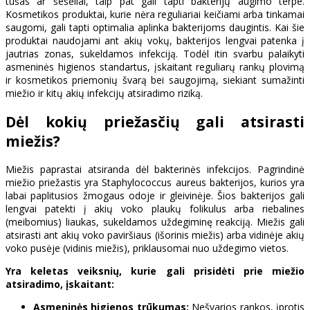
tušas ar šešėliai, taip pat gali tapti bakterijų augimo terpe.
Kosmetikos produktai, kurie nėra reguliariai keičiami arba tinkamai
saugomi, gali tapti optimalia aplinka bakterijoms daugintis. Kai šie
produktai naudojami ant akių vokų, bakterijos lengvai patenka į
jautrias zonas, sukeldamos infekciją. Todėl itin svarbu palaikyti
asmeninės higienos standartus, įskaitant reguliarų rankų plovimą
ir kosmetikos priemonių švarą bei saugojimą, siekiant sumažinti
miežio ir kitų akių infekcijų atsiradimo riziką.
Dėl kokių priežasčių gali atsirasti
miežis?
Miežis paprastai atsiranda dėl bakterinės infekcijos. Pagrindinė
miežio priežastis yra Staphylococcus aureus bakterijos, kurios yra
labai paplitusios žmogaus odoje ir gleivinėje. Šios bakterijos gali
lengvai patekti į akių voko plaukų folikulus arba riebalines
(meibomius) liaukas, sukeldamos uždegiminę reakciją. Miežis gali
atsirasti ant akių voko paviršiaus (išorinis miežis) arba vidinėje akių
voko pusėje (vidinis miežis), priklausomai nuo uždegimo vietos.
Yra keletas veiksnių, kurie gali prisidėti prie miežio
atsiradimo, įskaitant:
Asmeninės higienos trūkumas:
Nešvarios rankos, įprotis