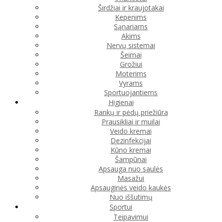
Širdžiai ir kraujotakai
Kepenims
Sąnariams
Akims
Nervų sistemai
Šeimai
Grožiui
Moterims
Vyrams
Sportuojantiems
Higienai
Rankų ir pėdų priežiūra
Prausikliai ir muilai
Veido kremai
Dezinfekcijai
Kūno kremai
Šampūnai
Apsauga nuo saulės
Masažui
Apsauginės veido kaukės
Nuo iššutimų
Sportui
Teipavimui