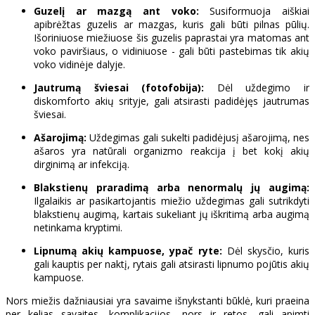
Guzelį ar mazgą ant voko:
Susiformuoja aiškiai
apibrėžtas guzelis ar mazgas, kuris gali būti pilnas pūlių.
Išoriniuose miežiuose šis guzelis paprastai yra matomas ant
voko paviršiaus, o vidiniuose - gali būti pastebimas tik akių
voko vidinėje dalyje.
Jautrumą šviesai (fotofobija):
Dėl uždegimo ir
diskomforto akių srityje, gali atsirasti padidėjęs jautrumas
šviesai.
Ašarojimą:
Uždegimas gali sukelti padidėjusį ašarojimą, nes
ašaros yra natūrali organizmo reakcija į bet kokį akių
dirginimą ar infekciją.
Blakstienų praradimą arba nenormalų jų augimą:
Ilgalaikis ar pasikartojantis miežio uždegimas gali sutrikdyti
blakstienų augimą, kartais sukeliant jų iškritimą arba augimą
netinkama kryptimi.
Lipnumą akių kampuose, ypač ryte:
Dėl skysčio, kuris
gali kauptis per naktį, rytais gali atsirasti lipnumo pojūtis akių
kampuose.
Nors miežis dažniausiai yra savaime išnykstanti būklė, kuri praeina
per kelias savaites, komplikacijos, nors ir retos, gali apimti