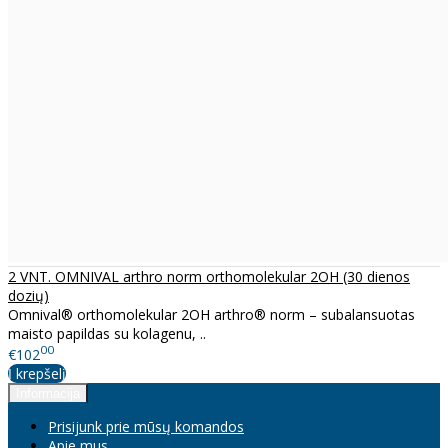
2 VNT. OMNIVAL arthro norm orthomolekular 2OH (30 dienos
dozių)
Omnival® orthomolekular 2OH arthro® norm – subalansuotas
maisto papildas su kolagenu, ..
00
€102
Į krepšelį
Informacija
Prisijunk prie mūsų komandos
Apie mus