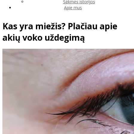
Sėkmės istorijos
Apie mus
Kas yra miežis? Plačiau apie
akių voko uždegimą