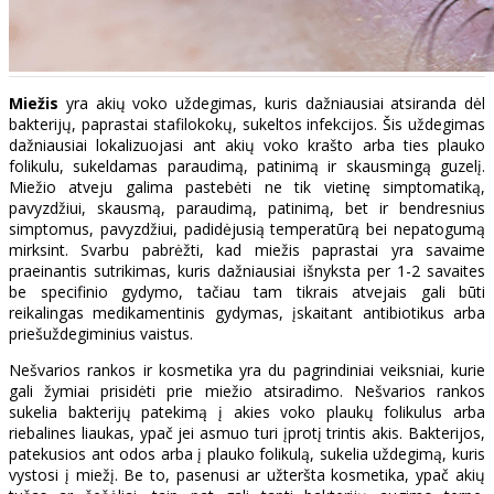
Miežis
yra akių voko uždegimas, kuris dažniausiai atsiranda dėl
bakterijų, paprastai stafilokokų, sukeltos infekcijos. Šis uždegimas
dažniausiai lokalizuojasi ant akių voko krašto arba ties plauko
folikulu, sukeldamas paraudimą, patinimą ir skausmingą guzelį.
Miežio atveju galima pastebėti ne tik vietinę simptomatiką,
pavyzdžiui, skausmą, paraudimą, patinimą, bet ir bendresnius
simptomus, pavyzdžiui, padidėjusią temperatūrą bei nepatogumą
mirksint. Svarbu pabrėžti, kad miežis paprastai yra savaime
praeinantis sutrikimas, kuris dažniausiai išnyksta per 1-2 savaites
be specifinio gydymo, tačiau tam tikrais atvejais gali būti
reikalingas medikamentinis gydymas, įskaitant antibiotikus arba
priešuždegiminius vaistus.
Nešvarios rankos ir kosmetika yra du pagrindiniai veiksniai, kurie
gali žymiai prisidėti prie miežio atsiradimo. Nešvarios rankos
sukelia bakterijų patekimą į akies voko plaukų folikulus arba
riebalines liaukas, ypač jei asmuo turi įprotį trintis akis. Bakterijos,
patekusios ant odos arba į plauko folikulą, sukelia uždegimą, kuris
vystosi į miežį. Be to, pasenusi ar užteršta kosmetika, ypač akių