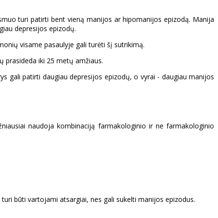
 asmuo turi patirti bent vieną manijos ar hipomanijos epizodą. Manija
augiau depresijos epizodų.
monių visame pasaulyje gali turėti šį sutrikimą.
ejų prasideda iki 25 metų amžiaus.
ys gali patirti daugiau depresijos epizodų, o vyrai - daugiau manijos
ažniausiai naudoja kombinaciją farmakologinio ir ne farmakologinio
turi būti vartojami atsargiai, nes gali sukelti manijos epizodus.