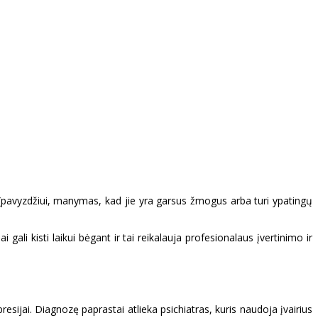
s (pavyzdžiui, manymas, kad jie yra garsus žmogus arba turi ypatingų
ali kisti laikui bėgant ir tai reikalauja profesionalaus įvertinimo ir
esijai. Diagnozę paprastai atlieka psichiatras, kuris naudoja įvairius