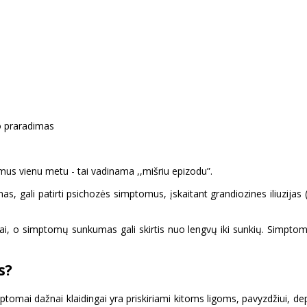
ą
jo praradimas
omus vienu metu - tai vadinama ,,mišriu epizodu”.
mas, gali patirti psichozės simptomus, įskaitant grandiozines iliuzija
i, o simptomų sunkumas gali skirtis nuo lengvų iki sunkių. Simptomai g
s?
tomai dažnai klaidingai yra priskiriami kitoms ligoms, pavyzdžiui, depr