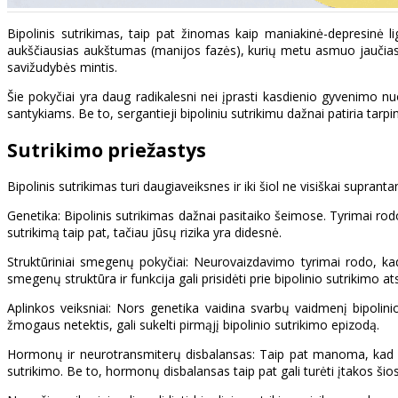
Bipolinis sutrikimas, taip pat žinomas kaip maniakinė-depresinė li
aukščiausias aukštumas (manijos fazės), kurių metu asmuo jaučiasi i
savižudybės mintis.
Šie pokyčiai yra daug radikalesni nei įprasti kasdienio gyvenimo nuo
santykiams. Be to, sergantieji bipoliniu sutrikimu dažnai patiria tarp
Sutrikimo priežastys
Bipolinis sutrikimas turi daugiaveiksnes ir iki šiol ne visiškai suprant
Genetika: Bipolinis sutrikimas dažnai pasitaiko šeimose. Tyrimai rodo, k
sutrikimą taip pat, tačiau jūsų rizika yra didesnė.
Struktūriniai smegenų pokyčiai: Neurovaizdavimo tyrimai rodo, kad 
smegenų struktūra ir funkcija gali prisidėti prie bipolinio sutrikimo at
Aplinkos veiksniai: Nors genetika vaidina svarbų vaidmenį bipolinio
žmogaus netektis, gali sukelti pirmąjį bipolinio sutrikimo epizodą.
Hormonų ir neurotransmiterų disbalansas: Taip pat manoma, kad neu
sutrikimo. Be to, hormonų disbalansas taip pat gali turėti įtakos šio