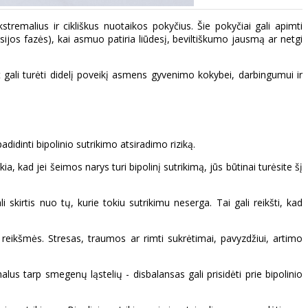
tremalius ir cikliškus nuotaikos pokyčius. Šie pokyčiai gali apimti
ijos fazės), kai asmuo patiria liūdesį, beviltiškumo jausmą ar netgi
at gali turėti didelį poveikį asmens gyvenimo kokybei, darbingumui ir
adidinti bipolinio sutrikimo atsiradimo riziką.
ia, kad jei šeimos narys turi bipolinį sutrikimą, jūs būtinai turėsite šį
kirtis nuo tų, kurie tokiu sutrikimu neserga. Tai gali reikšti, kad
i reikšmės. Stresas, traumos ar rimti sukrėtimai, pavyzdžiui, artimo
 tarp smegenų ląstelių - disbalansas gali prisidėti prie bipolinio