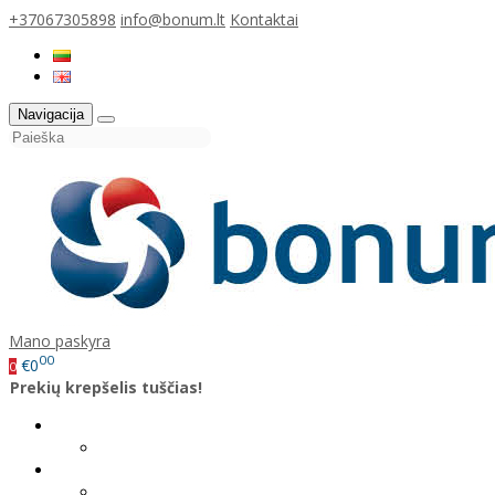
+37067305898
info@bonum.lt
Kontaktai
Navigacija
Mano paskyra
00
€0
0
Prekių krepšelis tuščias!