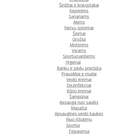
Širdžiai ir kraujotakai
Kepenims
Sąnariams
Akims
Nervų sistemai
Šeimai
Grožiui
Moterims
Vyrams
Sportuojantiems
Higienai
Rankų ir pėdų priežiūra
Prausikliai ir muilai
Veido kremai
Dezinfekcijai
Kūno kremai
Šampūnai
Apsauga nuo saulės
Masažui
Apsauginės veido kaukės
Nuo iššutimų
Sportui
Teipavimui