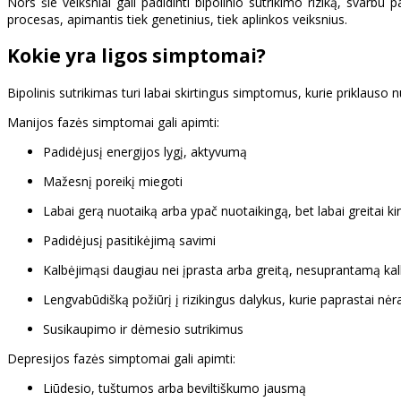
Nors šie veiksniai gali padidinti bipolinio sutrikimo riziką, svarbu 
procesas, apimantis tiek genetinius, tiek aplinkos veiksnius.
Kokie yra ligos simptomai?
Bipolinis sutrikimas turi labai skirtingus simptomus, kurie priklauso 
Manijos fazės simptomai gali apimti:
Padidėjusį energijos lygį, aktyvumą
Mažesnį poreikį miegoti
Labai gerą nuotaiką arba ypač nuotaikingą, bet labai greitai k
Padidėjusį pasitikėjimą savimi
Kalbėjimąsi daugiau nei įprasta arba greitą, nesuprantamą ka
Lengvabūdišką požiūrį į rizikingus dalykus, kurie paprastai nėr
Susikaupimo ir dėmesio sutrikimus
Depresijos fazės simptomai gali apimti:
Liūdesio, tuštumos arba beviltiškumo jausmą