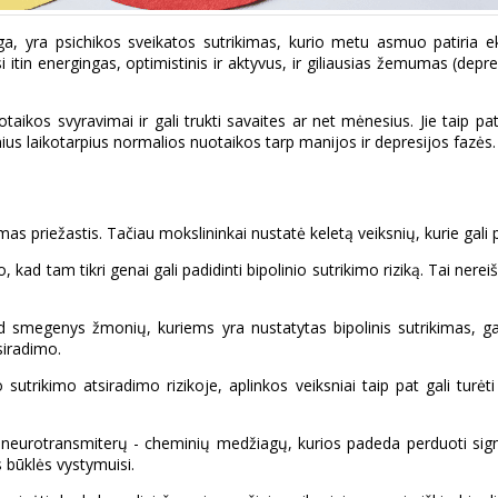
ga, yra psichikos sveikatos sutrikimas, kurio metu asmuo patiria eks
tin energingas, optimistinis ir aktyvus, ir giliausias žemumas (depres
taikos svyravimai ir gali trukti savaites ar net mėnesius. Jie taip p
inius laikotarpius normalios nuotaikos tarp manijos ir depresijos fazės.
amas priežastis. Tačiau mokslininkai nustatė keletą veiksnių, kurie gali p
ad tam tikri genai gali padidinti bipolinio sutrikimo riziką. Tai nereišk
smegenys žmonių, kuriems yra nustatytas bipolinis sutrikimas, gali s
siradimo.
 sutrikimo atsiradimo rizikoje, aplinkos veiksniai taip pat gali turėt
rotransmiterų - cheminių medžiagų, kurios padeda perduoti signalus
s būklės vystymuisi.