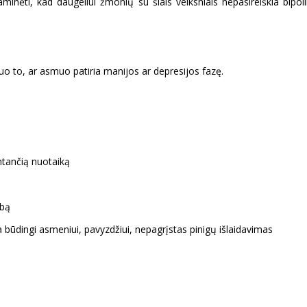
paminėti, kad daugeliui žmonių su šiais veiksniais nepasireiškia bipol
nuo to, ar asmuo patiria manijos ar depresijos fazę.
intančią nuotaiką
lbą
a būdingi asmeniui, pavyzdžiui, nepagrįstas pinigų išlaidavimas