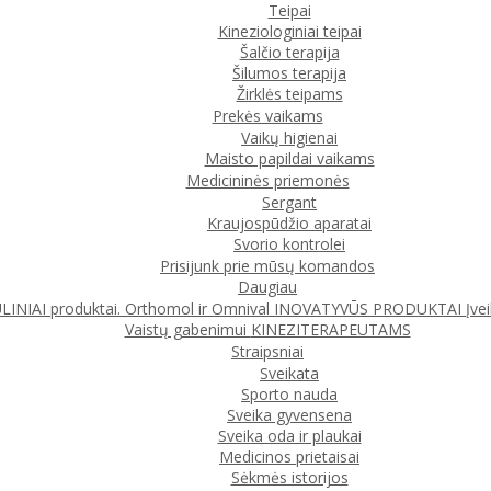
Teipai
Kineziologiniai teipai
Šalčio terapija
Šilumos terapija
Žirklės teipams
Prekės vaikams
Vaikų higienai
Maisto papildai vaikams
Medicininės priemonės
Sergant
Kraujospūdžio aparatai
Svorio kontrolei
Prisijunk prie mūsų komandos
Daugiau
IAI produktai. Orthomol ir Omnival
INOVATYVŪS PRODUKTAI
Įve
Vaistų gabenimui
KINEZITERAPEUTAMS
Straipsniai
Sveikata
Sporto nauda
Sveika gyvensena
Sveika oda ir plaukai
Medicinos prietaisai
Sėkmės istorijos