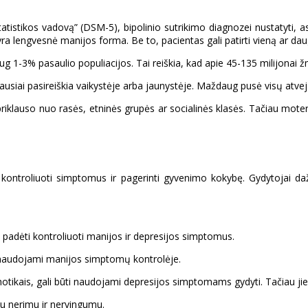
statistikos vadovą” (DSM-5), bipolinio sutrikimo diagnozei nustatyti,
ja yra lengvesnė manijos forma. Be to, pacientas gali patirti vieną ar d
aug 1-3% pasaulio populiacijos. Tai reiškia, kad apie 45-135 milijonai ž
niausiai pasireiškia vaikystėje arba jaunystėje. Maždaug pusė visų atv
epriklauso nuo rasės, etninės grupės ar socialinės klasės. Tačiau moter
s - kontroliuoti simptomus ir pagerinti gyvenimo kokybę. Gydytojai d
gali padėti kontroliuoti manijos ir depresijos simptomus.
ūti naudojami manijos simptomų kontrolėje.
hotikais, gali būti naudojami depresijos simptomams gydyti. Tačiau jie 
su nerimu ir nervingumu.