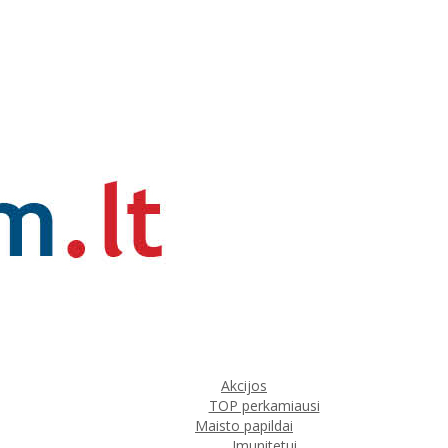
Akcijos
TOP perkamiausi
Maisto papildai
Imunitetui