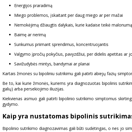
Energijos praradimą
Miego problemos, įskaitant per daug miego ar per mažai
Nemokėjimą džiaugtis dalykais, kurie kadaise teikė malonum
Baimę ar nerimą
Sunkumus priimant sprendimus, koncentruojantis
Valgymo įpročių pokyčius, pavyzdžiui, per didelis apetitas ar 
Savižudybės mintys, bandymai ar planai
Kartais žmonės su bipoliniu sutrikimu gali patirti abiejų fazių simpt
Be to, kai kurie žmonės, kuriems yra diagnozuotas bipolinis sutriki
galių) arba persekiojimo iliuzijas.
Kiekvienas asmuo gali patirti bipolinio sutrikimo simptomus skirtinga
gydymo.
Kaip yra nustatomas bipolinis sutrikima
Bipolinio sutrikimo diagnozavimas gali būti sudėtingas, o nes jo simp