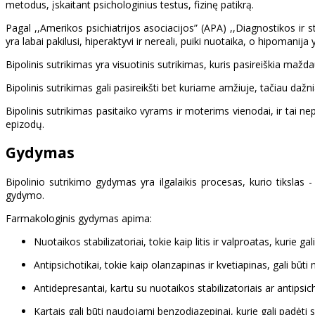
metodus, įskaitant psichologinius testus, fizinę patikrą.
Pagal ,,Amerikos psichiatrijos asociacijos” (APA) ,,Diagnostikos ir 
yra labai pakilusi, hiperaktyvi ir nereali, puiki nuotaika, o hipomani
Bipolinis sutrikimas yra visuotinis sutrikimas, kuris pasireiškia mažd
Bipolinis sutrikimas gali pasireikšti bet kuriame amžiuje, tačiau daž
Bipolinis sutrikimas pasitaiko vyrams ir moterims vienodai, ir tai n
epizodų.
Gydymas
Bipolinio sutrikimo gydymas yra ilgalaikis procesas, kurio tiksla
gydymo.
Farmakologinis gydymas apima:
Nuotaikos stabilizatoriai, tokie kaip litis ir valproatas, kurie 
Antipsichotikai, tokie kaip olanzapinas ir kvetiapinas, gali b
Antidepresantai, kartu su nuotaikos stabilizatoriais ar antipsic
Kartais gali būti naudojami benzodiazepinai, kurie gali padėti 