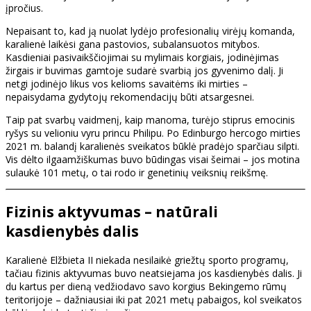
įpročius.
Nepaisant to, kad ją nuolat lydėjo profesionalių virėjų komanda,
karalienė laikėsi gana pastovios, subalansuotos mitybos.
Kasdieniai pasivaikščiojimai su mylimais korgiais, jodinėjimas
žirgais ir buvimas gamtoje sudarė svarbią jos gyvenimo dalį. Ji
netgi jodinėjo likus vos kelioms savaitėms iki mirties –
nepaisydama gydytojų rekomendacijų būti atsargesnei.
Taip pat svarbų vaidmenį, kaip manoma, turėjo stiprus emocinis
ryšys su velioniu vyru princu Philipu. Po Edinburgo hercogo mirties
2021 m. balandį karalienės sveikatos būklė pradėjo sparčiau silpti.
Vis dėlto ilgaamžiškumas buvo būdingas visai šeimai – jos motina
sulaukė 101 metų, o tai rodo ir genetinių veiksnių reikšmę.
Fizinis aktyvumas – natūrali
kasdienybės dalis
Karalienė Elžbieta II niekada nesilaikė griežtų sporto programų,
tačiau fizinis aktyvumas buvo neatsiejama jos kasdienybės dalis. Ji
du kartus per dieną vedžiodavo savo korgius Bekingemo rūmų
teritorijoje – dažniausiai iki pat 2021 metų pabaigos, kol sveikatos