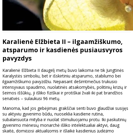
Karalienė Elžbieta II – ilgaamžiškumo,
atsparumo ir kasdienės pusiausvyros
pavyzdys
Karalienė Elžbieta II daugelį metų buvo laikoma ne tik Jungtinės
Karalystės simboliu, bet ir išskirtiniu atsparumo, stabilumo bei
ilgaamžiškumo pavyzdžiu. Nepaisant dešimtmečius trukusio
intensyvaus spaudimo, nuolatinės atsakomybės, politinių krizių ir
šeimos iššūkių, ji išliko fiziškai ir protiškai žvali iki pat brandžios
senatvės – sulaukusi 96 metų.
Manoma, kad jos gebėjimas grakščiai senti buvo glaudžiai susijęs
su aktyviu gyvenimo būdu, nuoseklia kasdiene rutina,
subalansuota mityba ir nuolat stimuliuojamu protu. Iki paskutinių
gyvenimo mėnesių monarchė išliko intelektualiai aktyvi, daug
skaitė, domėjosi aktualijomis ir išlaikė kasdienius judėjimo