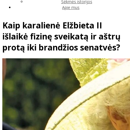
Sėkmės istorijos
Apie mus
Kaip karalienė Elžbieta II
išlaikė fizinę sveikatą ir aštrų
protą iki brandžios senatvės?