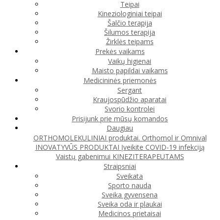
Teipai
Kineziologiniai teipai
Šalčio terapija
Šilumos terapija
Žirklės teipams
Prekės vaikams
Vaikų higienai
Maisto papildai vaikams
Medicininės priemonės
Sergant
Kraujospūdžio aparatai
Svorio kontrolei
Prisijunk prie mūsų komandos
Daugiau
ORTHOMOLEKULINIAI produktai. Orthomol ir Omnival
INOVATYVŪS PRODUKTAI
Įveikite COVID-19 infekciją
Vaistų gabenimui
KINEZITERAPEUTAMS
Straipsniai
Sveikata
Sporto nauda
Sveika gyvensena
Sveika oda ir plaukai
Medicinos prietaisai