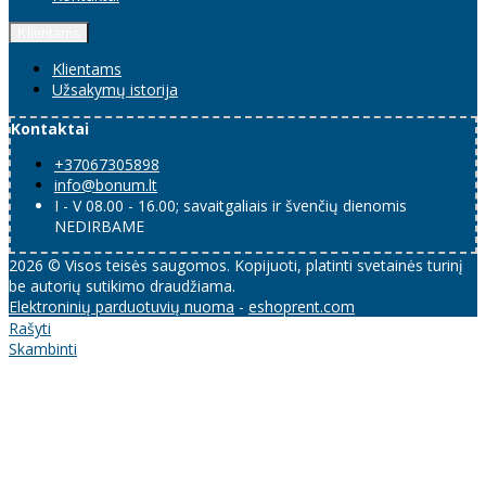
Klientams
Klientams
Užsakymų istorija
Kontaktai
+37067305898
info@bonum.lt
I - V 08.00 - 16.00; savaitgaliais ir švenčių dienomis
NEDIRBAME
2026 © Visos teisės saugomos. Kopijuoti, platinti svetainės turinį
be autorių sutikimo draudžiama.
Elektroninių parduotuvių nuoma
-
eshoprent.com
Rašyti
Skambinti