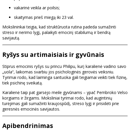
vakarinė veikla ar poilsis;
skaitymas prieš miegą iki 23 val.
Mokslininkai teigia, kad struktūruota rutina padeda sumažinti
streso ir nerimo lygį, palaikyti emocinį stabilumą ir bendrą
savijautą.
Ryšys su artimaisiais ir gyvūnais
Stiprus emocinis ryšys su princu Philipu, kurį karalienė vadino savo
„uola“, laikomas svarbiu jos psichologinės gerovės veiksniu.
Tyrimai rodo, kad laiminga santuoka gali teigiamai veikti tiek fizinę,
tiek psichinę sveikatą.
Karalienė taip pat garsėjo meile gyvūnams – ypač Pembroko Velso
korgiams ir žirgams. Moksliniai tyrimai rodo, kad augintinių
turėjimas gali sumažinti kraujospūdį, streso lygį ir prisidėti prie
geresnės emocinės savijautos.
Apibendrinimas