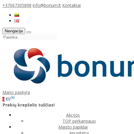
+37067305898
info@bonum.lt
Kontaktai
Navigacija
Mano paskyra
00
€0
0
Prekių krepšelis tuščias!
Akcijos
TOP perkamiausi
Maisto papildai
Imunitetui