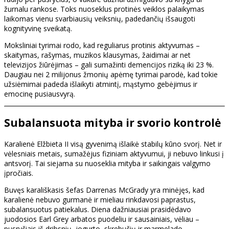
žurnalu rankose. Toks nuoseklus protinės veiklos palaikymas
laikomas vienu svarbiausių veiksnių, padedančių išsaugoti
kognityvinę sveikatą.
Moksliniai tyrimai rodo, kad reguliarus protinis aktyvumas –
skaitymas, rašymas, muzikos klausymas, žaidimai ar net
televizijos žiūrėjimas – gali sumažinti demencijos riziką iki 23 %.
Daugiau nei 2 milijonus žmonių apėmę tyrimai parodė, kad tokie
užsiėmimai padeda išlaikyti atmintį, mąstymo gebėjimus ir
emocinę pusiausvyrą.
Subalansuota mityba ir svorio kontrolė
Karalienė Elžbieta II visą gyvenimą išlaikė stabilų kūno svorį. Net ir
vėlesniais metais, sumažėjus fiziniam aktyvumui, ji nebuvo linkusi į
antsvorį. Tai siejama su nuoseklia mityba ir saikingais valgymo
įpročiais.
Buvęs karališkasis šefas Darrenas McGrady yra minėjęs, kad
karalienė nebuvo gurmanė ir mieliau rinkdavosi paprastus,
subalansuotus patiekalus. Diena dažniausiai prasidėdavo
juodosios Earl Grey arbatos puodeliu ir sausainiais, vėliau –
pusryčiais iš dribsnių, jogurto, skrebučių ir marmelado.