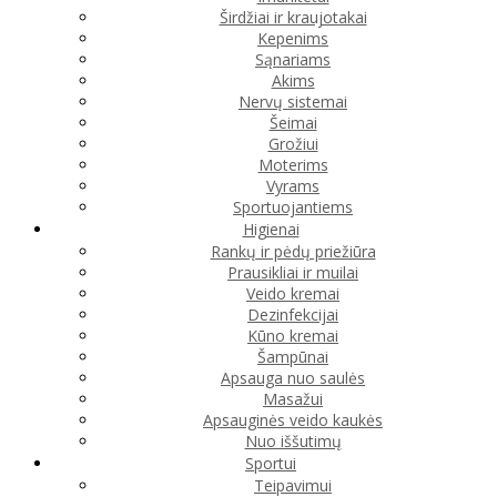
Širdžiai ir kraujotakai
Kepenims
Sąnariams
Akims
Nervų sistemai
Šeimai
Grožiui
Moterims
Vyrams
Sportuojantiems
Higienai
Rankų ir pėdų priežiūra
Prausikliai ir muilai
Veido kremai
Dezinfekcijai
Kūno kremai
Šampūnai
Apsauga nuo saulės
Masažui
Apsauginės veido kaukės
Nuo iššutimų
Sportui
Teipavimui