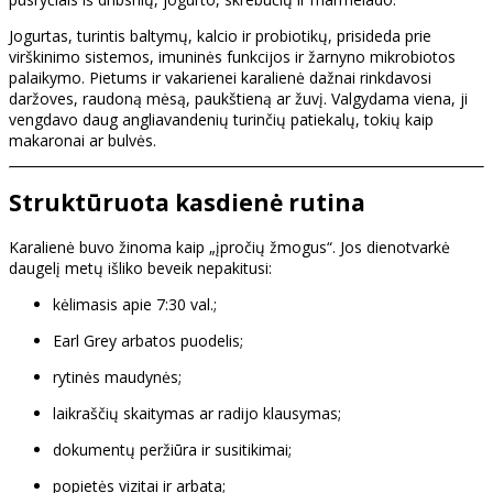
Jogurtas, turintis baltymų, kalcio ir probiotikų, prisideda prie
virškinimo sistemos, imuninės funkcijos ir žarnyno mikrobiotos
palaikymo. Pietums ir vakarienei karalienė dažnai rinkdavosi
daržoves, raudoną mėsą, paukštieną ar žuvį. Valgydama viena, ji
vengdavo daug angliavandenių turinčių patiekalų, tokių kaip
makaronai ar bulvės.
Struktūruota kasdienė rutina
Karalienė buvo žinoma kaip „įpročių žmogus“. Jos dienotvarkė
daugelį metų išliko beveik nepakitusi:
kėlimasis apie 7:30 val.;
Earl Grey arbatos puodelis;
rytinės maudynės;
laikraščių skaitymas ar radijo klausymas;
dokumentų peržiūra ir susitikimai;
popietės vizitai ir arbata;