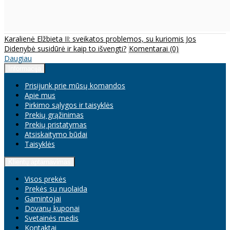
Karalienė Elžbieta II: sveikatos problemos, su kuriomis Jos
Didenybė susidūrė ir kaip to išvengti?
Komentarai (0)
Daugiau
Informacija
Prisijunk prie mūsų komandos
Apie mus
Pirkimo sąlygos ir taisyklės
Prekių grąžinimas
Prekių pristatymas
Atsiskaitymo būdai
Taisyklės
Klientų aptarnavimas
Visos prekės
Prekės su nuolaida
Gamintojai
Dovanų kuponai
Svetainės medis
Kontaktai