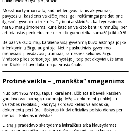
būklė neleido tęsti šio įpročio.
Moksliniai tyrimai rodo, kad net lengvas fizinis aktyvumas,
pavyzdžiui, kasdienis vaikščiojimas, gali reikšmingai prisidėti prie
ilgesnės gyvenimo trukmės. Tyrimai atskleidžia, kad vyresniems
nei 85 metų žmonėms, kurie kasdien vaikšto bent 10 minučių, per
artimiausius penkerius metus mirtingumo rizika sumažėja iki 40 %.
Be pasivaikščiojimų, karalienė visą gyvenimą buvo aistringa jojikė
ir lenktyninių žirgų augintoja. Net ir paskutiniais gyvenimo
mėnesiais ji leisdavosi į trumpas, ramesnes keliones žirgu
Vindzoro pilies teritorijoje. Jaunystėje ji taip pat aktyviai užsiėmė
medžiokle ir buvo laikoma patyrusia šaule.
Protinė veikla – „mankšta“ smegenims
Nuo pat 1952 metų, tapusi karaliene, Elžbieta II beveik kasdien
gaudavo vadinamąją raudonąją dėžę – dokumentų rinkinį su
valstybės reikalais. Ji kas rytą skirdavo kelias valandas šių
dokumentų peržiūrai, išskyrus tik dvi oficialias poilsio dienas per
metus – Kalėdas ir Velykas.
Dieną ji pradėdavo skaitydama laikraščius arba klausydamasi
radijo per pusryčius, o vakare dažnai užmigdavo su knyga ar