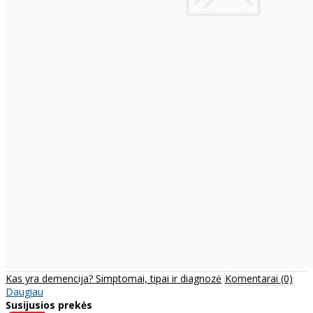
Kas yra demencija? Simptomai, tipai ir diagnozė
Komentarai (0)
Daugiau
Susijusios prekės