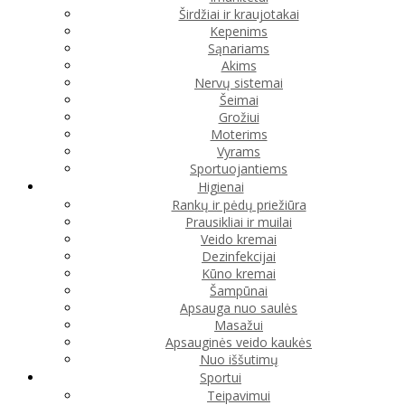
Širdžiai ir kraujotakai
Kepenims
Sąnariams
Akims
Nervų sistemai
Šeimai
Grožiui
Moterims
Vyrams
Sportuojantiems
Higienai
Rankų ir pėdų priežiūra
Prausikliai ir muilai
Veido kremai
Dezinfekcijai
Kūno kremai
Šampūnai
Apsauga nuo saulės
Masažui
Apsauginės veido kaukės
Nuo iššutimų
Sportui
Teipavimui