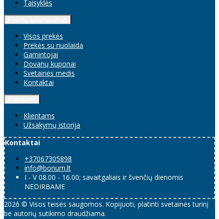
Taisyklės
Klientų aptarnavimas
Visos prekės
Prekės su nuolaida
Gamintojai
Dovanų kuponai
Svetainės medis
Kontaktai
Klientams
Klientams
Užsakymų istorija
Kontaktai
+37067305898
info@bonum.lt
I - V 08.00 - 16.00; savaitgaliais ir švenčių dienomis
NEDIRBAME
2026 © Visos teisės saugomos. Kopijuoti, platinti svetainės turinį
be autorių sutikimo draudžiama.