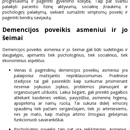
progresavimą ir pagerinti gyvenimo kokybę. Taip pat svarbu
palaikyti paciento fizinę aktyvumą, socialinę įtraukimą ir
psichologinį palaikymą, siekiant sumažinti simptomų poveikį ir
pagerinti bendrą savijautą.
Demencijos poveikis asmeniui ir jo
šeimai
Demencijos poveikis asmeniui ir jo šeimai gali būti sudėtingas ir
daugialypis, apimantis tiek psichologinius, tiek socialinius, tiek
ekonominius aspektus.
Vienas iš pagrindinių demencijos poveikių asmeniui yra
palaipsniui mažėjantis nepriklausomumas. Pradinėse
stadijose tai gali pasireikšti kaip sunkumai prisimenant
neseniai įvykusius įvykius, problemos planuojant ar
organizuojant užduotis. Laikui bėgant, gali prireikti pagalbos
atliekant kasdienes veiklas, pavyzdžiui, asmeninę higieną,
apsipirkimą ar namų ruošą. Tai sukuria didelį emocinį
spaudimą tiek pačiam sergančiajam, tiek jo artimiesiems,
nes jie mato, kaip mažėja artimo žmogaus gebėjimas
funkcionuoti savarankiškai.
Psichologinis poveikis taip pat yra reikšmingas. Asmenys,