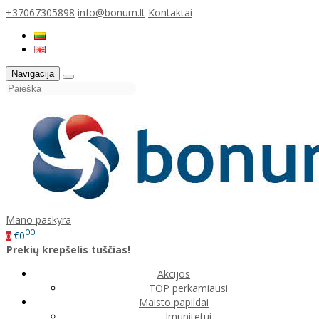
+37067305898
info@bonum.lt
Kontaktai
Navigacija
Mano paskyra
00
€0
0
Prekių krepšelis tuščias!
Akcijos
TOP perkamiausi
Maisto papildai
Imunitetui