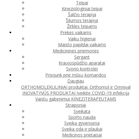
Teipai
Kineziologiniai teipai
Šalčio terapija
Šilumos terapija
Žirklės teipams
Prekės vaikams
Vaikų higienai
Maisto papildai vaikams
Medicininės priemonės
Sergant
Kraujospūdžio aparatai
Svorio kontrolei
Prisijunk prie mūsų komandos
Daugiau
ORTHOMOLEKULINIAI produktai. Orthomol ir Omnival
INOVATYVŪS PRODUKTAI
Įveikite COVID-19 infekciją
Vaistų gabenimui
KINEZITERAPEUTAMS
Straipsniai
Sveikata
Sporto nauda
Sveika gyvensena
Sveika oda ir plaukai
Medicinos prietaisai