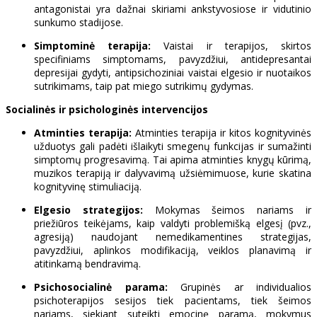
antagonistai yra dažnai skiriami ankstyvosiose ir vidutinio
sunkumo stadijose.
Simptominė terapija:
Vaistai ir terapijos, skirtos
specifiniams simptomams, pavyzdžiui, antidepresantai
depresijai gydyti, antipsichoziniai vaistai elgesio ir nuotaikos
sutrikimams, taip pat miego sutrikimų gydymas.
Socialinės ir psichologinės intervencijos
Atminties terapija:
Atminties terapija ir kitos kognityvinės
užduotys gali padėti išlaikyti smegenų funkcijas ir sumažinti
simptomų progresavimą. Tai apima atminties knygų kūrimą,
muzikos terapiją ir dalyvavimą užsiėmimuose, kurie skatina
kognityvinę stimuliaciją.
Elgesio strategijos:
Mokymas šeimos nariams ir
priežiūros teikėjams, kaip valdyti problemišką elgesį (pvz.,
agresiją) naudojant nemedikamentines strategijas,
pavyzdžiui, aplinkos modifikaciją, veiklos planavimą ir
atitinkamą bendravimą.
Psichosocialinė parama:
Grupinės ar individualios
psichoterapijos sesijos tiek pacientams, tiek šeimos
nariams, siekiant suteikti emocinę paramą, mokymus