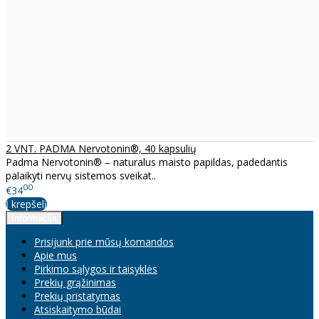
2 VNT. PADMA Nervotonin®, 40 kapsulių
Padma Nervotonin® – naturalus maisto papildas, padedantis
palaikyti nervų sistemos sveikat..
00
€34
Į krepšelį
Informacija
Prisijunk prie mūsų komandos
Apie mus
Pirkimo sąlygos ir taisyklės
Prekių grąžinimas
Prekių pristatymas
Atsiskaitymo būdai