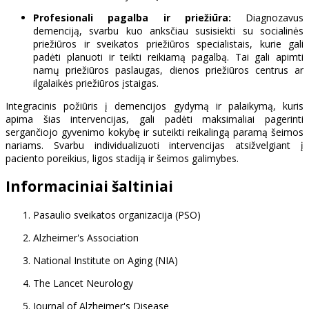
Profesionali pagalba ir priežiūra:
Diagnozavus
demenciją, svarbu kuo anksčiau susisiekti su socialinės
priežiūros ir sveikatos priežiūros specialistais, kurie gali
padėti planuoti ir teikti reikiamą pagalbą. Tai gali apimti
namų priežiūros paslaugas, dienos priežiūros centrus ar
ilgalaikės priežiūros įstaigas.
Integracinis požiūris į demencijos gydymą ir palaikymą, kuris
apima šias intervencijas, gali padėti maksimaliai pagerinti
sergančiojo gyvenimo kokybę ir suteikti reikalingą paramą šeimos
nariams. Svarbu individualizuoti intervencijas atsižvelgiant į
paciento poreikius, ligos stadiją ir šeimos galimybes.
Informaciniai šaltiniai
Pasaulio sveikatos organizacija (PSO)
Alzheimer's Association
National Institute on Aging (NIA)
The Lancet Neurology
Journal of Alzheimer's Disease