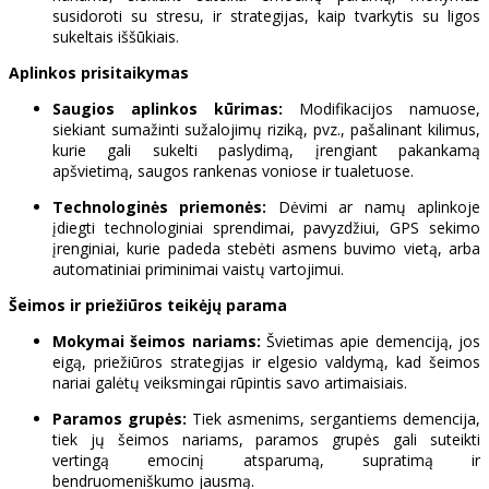
susidoroti su stresu, ir strategijas, kaip tvarkytis su ligos
sukeltais iššūkiais.
Aplinkos prisitaikymas
Saugios aplinkos kūrimas:
Modifikacijos namuose,
siekiant sumažinti sužalojimų riziką, pvz., pašalinant kilimus,
kurie gali sukelti paslydimą, įrengiant pakankamą
apšvietimą, saugos rankenas voniose ir tualetuose.
Technologinės priemonės:
Dėvimi ar namų aplinkoje
įdiegti technologiniai sprendimai, pavyzdžiui, GPS sekimo
įrenginiai, kurie padeda stebėti asmens buvimo vietą, arba
automatiniai priminimai vaistų vartojimui.
Šeimos ir priežiūros teikėjų parama
Mokymai šeimos nariams:
Švietimas apie demenciją, jos
eigą, priežiūros strategijas ir elgesio valdymą, kad šeimos
nariai galėtų veiksmingai rūpintis savo artimaisiais.
Paramos grupės:
Tiek asmenims, sergantiems demencija,
tiek jų šeimos nariams, paramos grupės gali suteikti
vertingą emocinį atsparumą, supratimą ir
bendruomeniškumo jausmą.