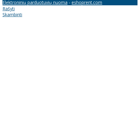
Elektroninių parduotuvių nuoma
-
eshoprent.com
Rašyti
Skambinti