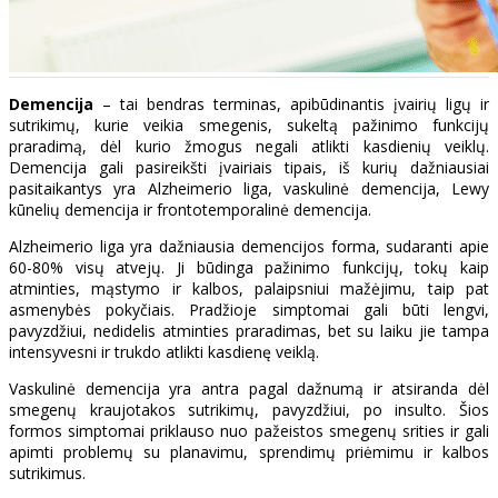
Demencija
– tai bendras terminas, apibūdinantis įvairių ligų ir
sutrikimų, kurie veikia smegenis, sukeltą pažinimo funkcijų
praradimą, dėl kurio žmogus negali atlikti kasdienių veiklų.
Demencija gali pasireikšti įvairiais tipais, iš kurių dažniausiai
pasitaikantys yra Alzheimerio liga, vaskulinė demencija, Lewy
kūnelių demencija ir frontotemporalinė demencija.
Alzheimerio liga yra dažniausia demencijos forma, sudaranti apie
60-80% visų atvejų. Ji būdinga pažinimo funkcijų, tokų kaip
atminties, mąstymo ir kalbos, palaipsniui mažėjimu, taip pat
asmenybės pokyčiais. Pradžioje simptomai gali būti lengvi,
pavyzdžiui, nedidelis atminties praradimas, bet su laiku jie tampa
intensyvesni ir trukdo atlikti kasdienę veiklą.
Vaskulinė demencija yra antra pagal dažnumą ir atsiranda dėl
smegenų kraujotakos sutrikimų, pavyzdžiui, po insulto. Šios
formos simptomai priklauso nuo pažeistos smegenų srities ir gali
apimti problemų su planavimu, sprendimų priėmimu ir kalbos
sutrikimus.