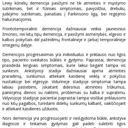
Lewy kūnelių demencija pasižymi ne tik atminties ir mąstymo
sutrikimais, bet ir fiziniais simptomais, pavyzdžiui, drebuliu,
judėjimo sutrikimais, panašiais į Parkinsono ligą, bei regėjimo
haliucinacijomis.
Frontotemporalinė demencija dažniausiai veikia jaunesnius
žmones, nei kitų tipų demencija, ir pasižymi asmenybės, elgesio ir
kalbos pokyčiais dėl pažeidimų frontalinėje ir (arba) temporalinėje
smegenų dalyje.
Demencijos progresavimas yra individualus ir priklauso nuo ligos
tipo, paciento sveikatos būklės ir gydymo. Paprastai, demencija
prasideda lengvais simptomais, kurie laikui bėgant tampa vis
sunkesni. Ankstyvoji stadija dažniausiai apima atminties
praradimą, sunkumus atliekant kasdienę veiklą ir pokyčius
nuotaikoje bei elgesyje. Vidurinėje stadijoje simptomai tampa
labiau pastebimi, įskaitant didesnius atminties trūkumus,
painiojimą dienos su naktimi, problemas su kalba ir supratimu.
Vėlyvojoje stadijoje pacientai paprastai tampa visiškai priklausomi
nuo kitų pagalbos, turėdami didelių sunkumų kalbant, vaikščiojant
ir atliekant kasdienes užduotis.
Nors demencija yra progresuojanti ir neišgydoma būklė, ankstyva
diagnozė ir tinkamas gydymas gali padėti sulėtinti ligos