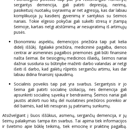
sergantys demencija, gali patirti depresiją, nerimą,
pasikeitusį nuotaikų svyravimą ar net agresiją, kas dar labiau
komplikuoja jų kasdienį gyvenimą ir santykius su šeimos
nariais. Tokie elgesio pokyčiai gali sukelti stresą ir įtampą
šeimoje, kartais netgi atstūmimą ar nesupratimą iš artimųjų
pusės.
Ekonominiu aspektu, demencijos priežiūra taip pat kelia
didelį iššūkį. Ilgalaikė priežiūra, medicininė pagalba, dienos
centrai ar asmeninės pagalbos priemonės gali būti finansinė
našta šeimai. Be tiesioginių medicinos išlaidų, šeimos nariai
dažnai susiduria su būtinybe mažinti darbo valandas ar netgi
išeiti iš darbo, kad galėtų rūpintis sergančiu artimu, kas dar
labiau didina finansinį spaudimą.
Socialinis poveikis taip pat yra svarbus. Sergantysis ir jo
šeima gali patirti socialinę izoliaciją, nes demencija gali
apsunkinti socialinę sąveiką ir bendravimą. Šeimos nariai gali
jaustis atskirti nuo kitų dėl nuolatinės priežiūros poreikio ar
dėl baimės, kad kiti nesupras jų patiriamų sunkumų.
Atsižvelgiant į šiuos iššūkius, asmenų, sergančių demencija, ir jų
šeimų palaikymas tampa itin svarbus. Tai apima tiek informacijos
ir švietimo apie būklę teikimą, tiek emocinę ir praktinę pagalbą.