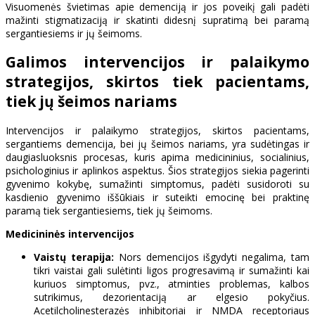
Visuomenės švietimas apie demenciją ir jos poveikį gali padėti
mažinti stigmatizaciją ir skatinti didesnį supratimą bei paramą
sergantiesiems ir jų šeimoms.
Galimos intervencijos ir palaikymo
strategijos, skirtos tiek pacientams,
tiek jų šeimos nariams
Intervencijos ir palaikymo strategijos, skirtos pacientams,
sergantiems demencija, bei jų šeimos nariams, yra sudėtingas ir
daugiasluoksnis procesas, kuris apima medicininius, socialinius,
psichologinius ir aplinkos aspektus. Šios strategijos siekia pagerinti
gyvenimo kokybę, sumažinti simptomus, padėti susidoroti su
kasdienio gyvenimo iššūkiais ir suteikti emocinę bei praktinę
paramą tiek sergantiesiems, tiek jų šeimoms.
Medicininės intervencijos
Vaistų terapija:
Nors demencijos išgydyti negalima, tam
tikri vaistai gali sulėtinti ligos progresavimą ir sumažinti kai
kuriuos simptomus, pvz., atminties problemas, kalbos
sutrikimus, dezorientaciją ar elgesio pokyčius.
Acetilcholinesterazės inhibitoriai ir NMDA receptoriaus