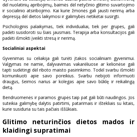
dėl nuolatinių apribojimų, baimės dėl netyčinio glitimo suvartojimo
ir socialinio atsiribojimo. Kai kurie žmonės gali jausti nerimą arba
depresiją dėl dietos laikymosi ir galimybės netikėtai susirgti.
Psichologinis palaikymas, tiek individualiai, tiek per grupes, gali
padėti susidoroti su šiais jausmais. Terapija arba konsultacijos gali
padėti išmokti įveikti stresą ir nerimą.
Socialiniai aspektai
Gyvenimas su celiakija gali turėti įtakos socialiniam gyvenimui.
Valgymas ne namie, dalyvavimas vakarėliuose ar kelionėse gali
tapti sudėtingi dėl riboto maisto pasirinkimo. Todėl svarbu išmokti
komunikuoti apie savo poreikius. Svarbu nebijoti informuoti
draugus, šeimos narius ar kolegas apie savo būklę ir reikalingą
dietą.
Bendruomenės ir paramos grupės taip pat gali būti naudingos. Jos
suteikia galimybę dalytis patirtimi, patarimais ir ištekliais su kitais,
kurie susiduria su tais pačiais iššūkiais.
Glitimo neturinčios dietos mados ir
klaidingi supratimai