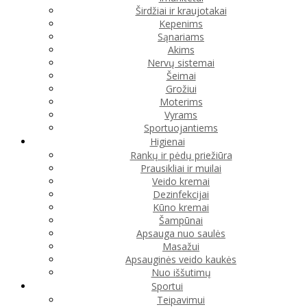
Širdžiai ir kraujotakai
Kepenims
Sąnariams
Akims
Nervų sistemai
Šeimai
Grožiui
Moterims
Vyrams
Sportuojantiems
Higienai
Rankų ir pėdų priežiūra
Prausikliai ir muilai
Veido kremai
Dezinfekcijai
Kūno kremai
Šampūnai
Apsauga nuo saulės
Masažui
Apsauginės veido kaukės
Nuo iššutimų
Sportui
Teipavimui