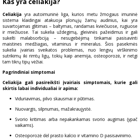
Kas yra celiakija?
Celiakija
yra autoimuninė liga, kurios metu žmogaus imuninė
sistema klaidingai atakuoja plonųjų žarnų audinius, kai yra
suvartojamas glitimas – baltymas, randamas kviečiuose, rugiuose
ir miežiuose. Tai sukelia uždegimą, gleivinės pažeidimus ir gali
sukelti malabsorbciją – nesugebėjimą tinkamai pasisavinti
maistines medžiagas, vitaminus ir mineralus. Šios pasekmės
sukelia įvairias sveikatos problemas, nuo lengvų virškinimo
sutrikimų iki rimtų ligų, tokių kaip anemija, osteoporozė, ir netgi
tam tikrų tipų vėžiai.
Pagrindiniai simptomai
Celiakija gali pasireikšti įvairiais simptomais, kurie gali
skirtis labai individualiai ir apima:
Viduriavimas, pilvo skausmai ir pūtimas.
Nuovargis, silpnumas, mažakraujystė.
Svorio kritimas arba nepakankamas svorio augimas (ypač
vaikams).
Osteoporozė dėl prasto kalcio ir vitamino D pasisavinimo.