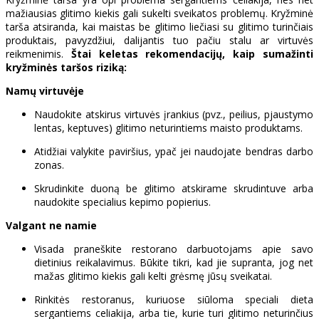
mažiausias glitimo kiekis gali sukelti sveikatos problemų. Kryžminė
tarša atsiranda, kai maistas be glitimo liečiasi su glitimo turinčiais
produktais, pavyzdžiui, dalijantis tuo pačiu stalu ar virtuvės
reikmenimis.
Štai keletas rekomendacijų, kaip sumažinti
kryžminės taršos riziką:
Namų virtuvėje
Naudokite atskirus virtuvės įrankius (pvz., peilius, pjaustymo
lentas, keptuves) glitimo neturintiems maisto produktams.
Atidžiai valykite paviršius, ypač jei naudojate bendras darbo
zonas.
Skrudinkite duoną be glitimo atskirame skrudintuve arba
naudokite specialius kepimo popierius.
Valgant ne namie
Visada praneškite restorano darbuotojams apie savo
dietinius reikalavimus. Būkite tikri, kad jie supranta, jog net
mažas glitimo kiekis gali kelti grėsmę jūsų sveikatai.
Rinkitės restoranus, kuriuose siūloma speciali dieta
sergantiems celiakija, arba tie, kurie turi glitimo neturinčius