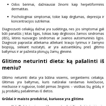
Odos bėrimai, dažniausiai žinomi kaip herpetiforminis
dermatitas.
Psichologiniai simptomai, tokie kaip dirglumas, depresija ir
koncentracijos sutrikimai.
Diagnozuoti celiakiją dažnai yra sudėtinga, nes jos simptomai gali
būti panašūs į kitas ligas, tokias kaip dirgliosios žarnos sindromas
(IBS), lėtinis nuovargio sindromas ar įvairios autoimuninės ligos.
Diagnozė paprastai atliekama atliekant kraujo tyrimus ir žarnyno
biopsiją, siekiant nustatyti, ar yra autoantikūnų prieš glitimo
baltymus ir ar pažeista plonųjų žarnų gleivinė.
Glitimo neturinti dieta: ką pašalinti iš
meniu?
Glitimo neturinti dieta yra būtina visiems, sergantiems celiakija.
Glitimas yra baltymas, kuris natūraliai randamas kviečiuose,
miežiuose ir rugiuose, todėl pirmas žingsnis – visiškas šių grūdų ir
jų produktų pašalinimas iš dietos.
Grūdai ir maisto produktai, kuriuose yra glitimo