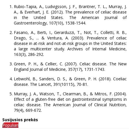
Rubio-Tapia, A., Ludvigsson, J. F., Brantner, T. L., Murray, J.
A., & Everhart, J. E. (2012). The prevalence of celiac disease
in the United States. The American Journal of
Gastroenterology, 107(10), 1538-1544.
Fasano, A., Berti, I., Gerarduzzi, T., Not, T., Colletti, R. B.,
Drago, S., ... & Ventura, A. (2003). Prevalence of celiac
disease in at-risk and not-at-risk groups in the United States:
a large multicenter study. Archives of Internal Medicine,
163(3), 286-292.
Green, P. H., & Cellier, C. (2007). Celiac disease. The New
England Journal of Medicine, 357(17), 1731-1743.
Lebwohl, B., Sanders, D. S., & Green, P. H. (2018). Coeliac
disease. The Lancet, 391(10115), 70-81.
Murray, J. A., Watson, T., Clearman, B., & Mitros, F. (2004).
Effect of a gluten-free diet on gastrointestinal symptoms in
celiac disease. The American Journal of Clinical Nutrition,
79(4), 669-672.
Susijusios prekės
Populiari