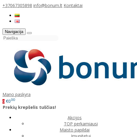
+37067305898
info@bonum.lt
Kontaktai
Navigacija
Mano paskyra
00
€0
0
Prekių krepšelis tuščias!
Akcijos
TOP perkamiausi
Maisto papildai
Imunitetui