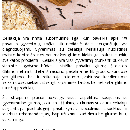
Celiakija
yra rimta autoimuninė liga, kuri paveikia apie 1%
pasaulio gyventojų, tačiau tik nedidelė dalis sergančiųjų yra
diagnozuojami. Gyvenimas su celiakija reikalauja nuolatinės
maisto kontrolės, nes net mažas glitimo kiekis gali sukelti sunkių
sveikatos problemų. Celiakija yra visą gyvenimą trunkanti būklė, ir
vienintelis gydymo būdas – visiškai pašalinti glitimą iš dietos.
Glitimo neturinti dieta iš raciono pašalina ne tik grūdus, kuriuose
yra glitimo, bet ir reikalauja atidumo įvairiuose kasdieniuose
veiksmuose, siekiant išvengti kryžminės taršos bei netikėtai glitimo
turinčių produktų.
Šis straipsnis plačiai apžvelgs visus aspektus, susijusius su
gyvenimu be glitimo, įskaitant iššūkius, su kuriais susiduria celiakija
sergantieji, psichologinį prisitaikymą, socialinius aspektus ir
svarbias rekomendacijas, kaip užtikrinti, kad dieta be glitimo būtų
veiksminga.