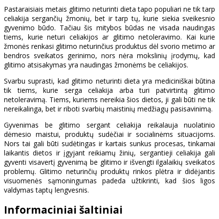
Pastaraisiais metais glitimo neturinti dieta tapo populiari ne tik tarp
celiakija sergančių žmonių, bet ir tarp tų, kurie siekia sveikesnio
gyvenimo būdo. Tačiau šis mitybos būdas ne visada naudingas
tiems, kurie neturi celiakijos ar glitimo netoleravimo. Kai kurie
žmonės renkasi glitimo neturinčius produktus dėl svorio metimo ar
bendros sveikatos gerinimo, nors nėra mokslinių įrodymų, kad
glitimo atsisakymas yra naudingas žmonėms be celiakijos.
Svarbu suprasti, kad glitimo neturinti dieta yra mediciniškai būtina
tik tiems, kurie serga celiakija arba turi patvirtintą glitimo
netoleravimą. Tiems, kuriems nereikia šios dietos, ji gali būti ne tik
nereikalinga, bet ir riboti svarbių maistinių medžiagų pasisavinimą.
Gyvenimas be glitimo sergant celiakija reikalauja nuolatinio
dėmesio maistui, produktų sudėčiai ir socialinėms situacijoms.
Nors tai gali būti sudėtingas ir kartais sunkus procesas, tinkamai
laikantis dietos ir įgyjant reikiamų žinių, sergantieji celiakija gali
gyventi visavertį gyvenimą be glitimo ir išvengti ilgalaikių sveikatos
problemų. Glitimo neturinčių produktų rinkos plėtra ir didėjantis
visuomenės sąmoningumas padeda užtikrinti, kad šios ligos
valdymas taptų lengvesnis.
Informaciniai šaltiniai