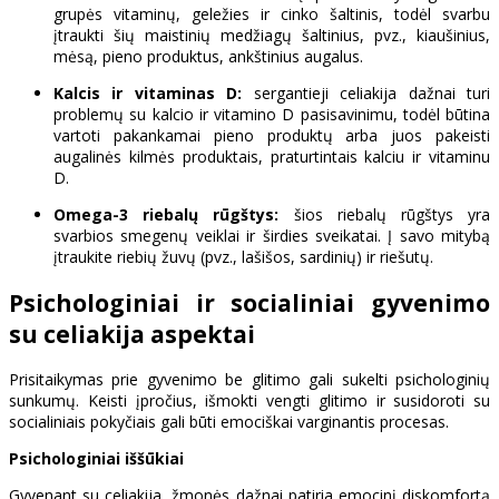
grupės vitaminų, geležies ir cinko šaltinis, todėl svarbu
įtraukti šių maistinių medžiagų šaltinius, pvz., kiaušinius,
mėsą, pieno produktus, ankštinius augalus.
Kalcis ir vitaminas D:
sergantieji celiakija dažnai turi
problemų su kalcio ir vitamino D pasisavinimu, todėl būtina
vartoti pakankamai pieno produktų arba juos pakeisti
augalinės kilmės produktais, praturtintais kalciu ir vitaminu
D.
Omega-3 riebalų rūgštys:
šios riebalų rūgštys yra
svarbios smegenų veiklai ir širdies sveikatai. Į savo mitybą
įtraukite riebių žuvų (pvz., lašišos, sardinių) ir riešutų.
Psichologiniai ir socialiniai gyvenimo
su celiakija aspektai
Prisitaikymas prie gyvenimo be glitimo gali sukelti psichologinių
sunkumų. Keisti įpročius, išmokti vengti glitimo ir susidoroti su
socialiniais pokyčiais gali būti emociškai varginantis procesas.
Psichologiniai iššūkiai
Gyvenant su celiakija, žmonės dažnai patiria emocinį diskomfortą