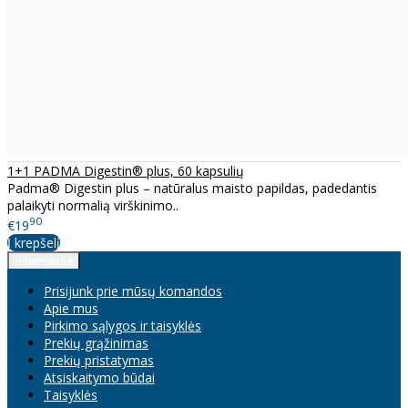
1+1 PADMA Digestin® plus, 60 kapsulių
Padma® Digestin plus – natūralus maisto papildas, padedantis
palaikyti normalią virškinimo..
90
€19
Į krepšelį
Informacija
Prisijunk prie mūsų komandos
Apie mus
Pirkimo sąlygos ir taisyklės
Prekių grąžinimas
Prekių pristatymas
Atsiskaitymo būdai
Taisyklės