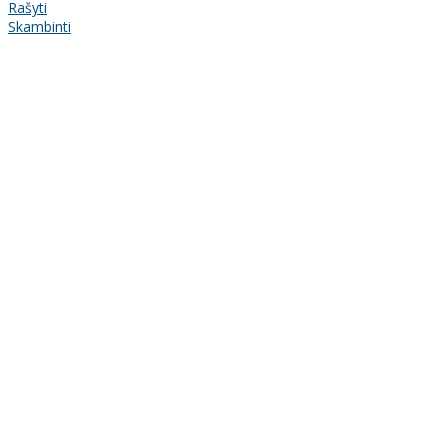
Rašyti
Skambinti