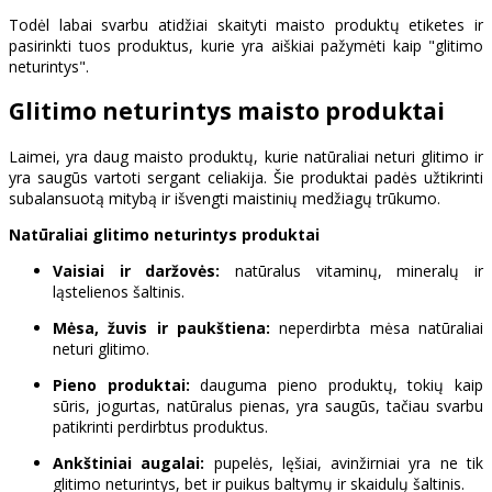
Todėl labai svarbu atidžiai skaityti maisto produktų etiketes ir
pasirinkti tuos produktus, kurie yra aiškiai pažymėti kaip "glitimo
neturintys".
Glitimo neturintys maisto produktai
Laimei, yra daug maisto produktų, kurie natūraliai neturi glitimo ir
yra saugūs vartoti sergant celiakija. Šie produktai padės užtikrinti
subalansuotą mitybą ir išvengti maistinių medžiagų trūkumo.
Natūraliai glitimo neturintys produktai
Vaisiai ir daržovės:
natūralus vitaminų, mineralų ir
ląstelienos šaltinis.
Mėsa, žuvis ir paukštiena:
neperdirbta mėsa natūraliai
neturi glitimo.
Pieno produktai:
dauguma pieno produktų, tokių kaip
sūris, jogurtas, natūralus pienas, yra saugūs, tačiau svarbu
patikrinti perdirbtus produktus.
Ankštiniai augalai:
pupelės, lęšiai, avinžirniai yra ne tik
glitimo neturintys, bet ir puikus baltymų ir skaidulų šaltinis.