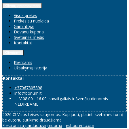
Klientų aptarnavimas
Visos prekės
Prekės su nuolaida
Gamintojai
Dovanų kuponai
Svetainės medis
Kontaktai
Klientams
Klientams
Užsakymų istorija
Kontaktai
+37067305898
info@bonum.lt
I - V 08.00 - 16.00; savaitgaliais ir švenčių dienomis
NEDIRBAME
2026 © Visos teisės saugomos. Kopijuoti, platinti svetainės turinį
be autorių sutikimo draudžiama.
Elektroninių parduotuvių nuoma
-
eshoprent.com