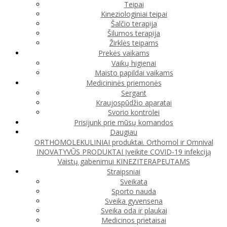
Teipai
Kineziologiniai teipai
Šalčio terapija
Šilumos terapija
Žirklės teipams
Prekės vaikams
Vaikų higienai
Maisto papildai vaikams
Medicininės priemonės
Sergant
Kraujospūdžio aparatai
Svorio kontrolei
Prisijunk prie mūsų komandos
Daugiau
ORTHOMOLEKULINIAI produktai. Orthomol ir Omnival
INOVATYVŪS PRODUKTAI
Įveikite COVID-19 infekciją
Vaistų gabenimui
KINEZITERAPEUTAMS
Straipsniai
Sveikata
Sporto nauda
Sveika gyvensena
Sveika oda ir plaukai
Medicinos prietaisai