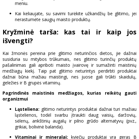
meniu.
Kai keliaujate, su savimi turėkite užkandžių be glitimo, jei
nerastumėte saugių maisto produktų.
Kryžminė tarša: kas tai ir kaip jos
išvengti?
Kai žmonės pereina prie glitimo neturinčios dietos, jie dažnai
susiduria su mitybos trūkumais, nes glitimo turinčių produktų
pašalinimas gali apriboti maisto įvairovę ir sumažinti maistinių
medžiagų kiekį. Taip pat glitimo neturintys perdirbti produktai
dažnai būna mažiau maistingi, nes juose gali trūkti skaidulų,
geležies ir B grupės vitaminų.
Pagrindinės maistinės medžiagos, kurias reikėtų gauti
organizmui
Ląsteliena:
glitimo neturintys produktai dažnai turi mažiau
ląstelienos, todėl svarbu įtraukti daug vaisių, daržovių,
sėlenų, ankštinių augalų ir pilno grūdo alternatyvų (pvz.,
grikiai, bolivinė balanda).
Vitaminai ir mineralai:
kviečių produktai yra geras B