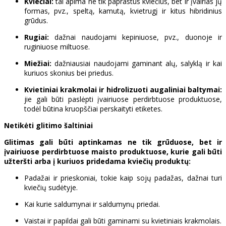
Kviečiai:
tai apima ne tik paprastus kviečius, bet ir įvairias jų
formas, pvz., speltą, kamutą, kvietrugį ir kitus hibridinius
grūdus.
Rugiai:
dažnai naudojami kepiniuose, pvz., duonoje ir
ruginiuose miltuose.
Miežiai:
dažniausiai naudojami gaminant alų, salyklą ir kai
kuriuos skonius bei priedus.
Kvietiniai krakmolai ir hidrolizuoti augaliniai baltymai:
jie gali būti paslėpti įvairiuose perdirbtuose produktuose,
todėl būtina kruopščiai perskaityti etiketes.
Netikėti glitimo šaltiniai
Glitimas gali būti aptinkamas ne tik grūduose, bet ir
įvairiuose perdirbtuose maisto produktuose, kurie gali būti
užteršti arba į kuriuos pridedama kviečių produktų:
Padažai ir prieskoniai, tokie kaip sojų padažas, dažnai turi
kviečių sudėtyje.
Kai kurie saldumynai ir saldumynų priedai.
Vaistai ir papildai gali būti gaminami su kvietiniais krakmolais.