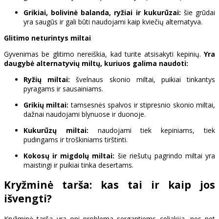
Grikiai, bolivinė balanda, ryžiai ir kukurūzai:
šie grūdai
yra saugūs ir gali būti naudojami kaip kviečių alternatyva.
Glitimo neturintys miltai
Gyvenimas be glitimo nereiškia, kad turite atsisakyti kepinių.
Yra
daugybė alternatyvių miltų, kuriuos galima naudoti:
Ryžių miltai:
švelnaus skonio miltai, puikiai tinkantys
pyragams ir sausainiams.
Grikių miltai:
tamsesnės spalvos ir stipresnio skonio miltai,
dažnai naudojami blynuose ir duonoje.
Kukurūzų miltai:
naudojami tiek kepiniams, tiek
pudingams ir troškiniams tirštinti.
Kokosų ir migdolų miltai:
šie riešutų pagrindo miltai yra
maistingi ir puikiai tinka desertams.
Kryžminė tarša: kas tai ir kaip jos
išvengti?
Kryžminė tarša yra opi problema sergantiems celiakija, nes net