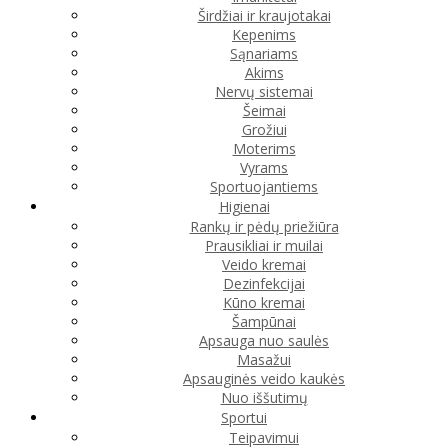
Širdžiai ir kraujotakai
Kepenims
Sąnariams
Akims
Nervų sistemai
Šeimai
Grožiui
Moterims
Vyrams
Sportuojantiems
Higienai
Rankų ir pėdų priežiūra
Prausikliai ir muilai
Veido kremai
Dezinfekcijai
Kūno kremai
Šampūnai
Apsauga nuo saulės
Masažui
Apsauginės veido kaukės
Nuo iššutimų
Sportui
Teipavimui