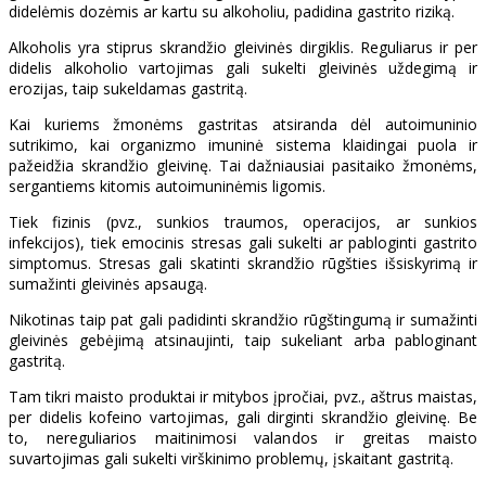
didelėmis dozėmis ar kartu su alkoholiu, padidina gastrito riziką.
Alkoholis yra stiprus skrandžio gleivinės dirgiklis. Reguliarus ir per
didelis alkoholio vartojimas gali sukelti gleivinės uždegimą ir
erozijas, taip sukeldamas gastritą.
Kai kuriems žmonėms gastritas atsiranda dėl autoimuninio
sutrikimo, kai organizmo imuninė sistema klaidingai puola ir
pažeidžia skrandžio gleivinę. Tai dažniausiai pasitaiko žmonėms,
sergantiems kitomis autoimuninėmis ligomis.
Tiek fizinis (pvz., sunkios traumos, operacijos, ar sunkios
infekcijos), tiek emocinis stresas gali sukelti ar pabloginti gastrito
simptomus. Stresas gali skatinti skrandžio rūgšties išsiskyrimą ir
sumažinti gleivinės apsaugą.
Nikotinas taip pat gali padidinti skrandžio rūgštingumą ir sumažinti
gleivinės gebėjimą atsinaujinti, taip sukeliant arba pabloginant
gastritą.
Tam tikri maisto produktai ir mitybos įpročiai, pvz., aštrus maistas,
per didelis kofeino vartojimas, gali dirginti skrandžio gleivinę. Be
to, nereguliarios maitinimosi valandos ir greitas maisto
suvartojimas gali sukelti virškinimo problemų, įskaitant gastritą.