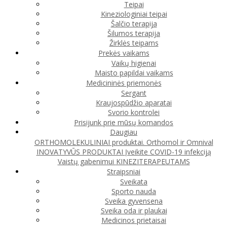
Teipai
Kineziologiniai teipai
Šalčio terapija
Šilumos terapija
Žirklės teipams
Prekės vaikams
Vaikų higienai
Maisto papildai vaikams
Medicininės priemonės
Sergant
Kraujospūdžio aparatai
Svorio kontrolei
Prisijunk prie mūsų komandos
Daugiau
ORTHOMOLEKULINIAI produktai. Orthomol ir Omnival
INOVATYVŪS PRODUKTAI
Įveikite COVID-19 infekciją
Vaistų gabenimui
KINEZITERAPEUTAMS
Straipsniai
Sveikata
Sporto nauda
Sveika gyvensena
Sveika oda ir plaukai
Medicinos prietaisai