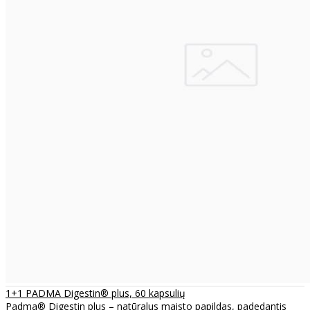
1+1 PADMA Digestin® plus, 60 kapsulių
Padma® Digestin plus – natūralus maisto papildas, padedantis