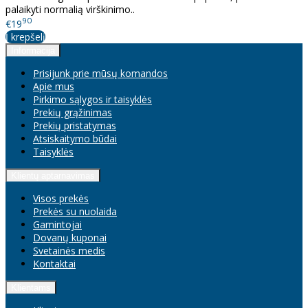
palaikyti normalią virškinimo..
90
€19
Į krepšelį
Informacija
Prisijunk prie mūsų komandos
Apie mus
Pirkimo sąlygos ir taisyklės
Prekių grąžinimas
Prekių pristatymas
Atsiskaitymo būdai
Taisyklės
Klientų aptarnavimas
Visos prekės
Prekės su nuolaida
Gamintojai
Dovanų kuponai
Svetainės medis
Kontaktai
Klientams