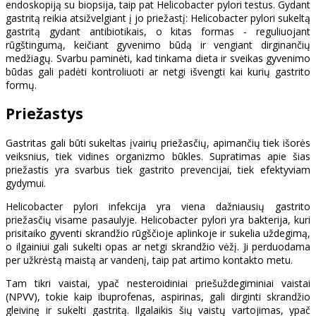
endoskopiją su biopsija, taip pat Helicobacter pylori testus. Gydant
gastritą reikia atsižvelgiant į jo priežastį: Helicobacter pylori sukeltą
gastritą gydant antibiotikais, o kitas formas - reguliuojant
rūgštingumą, keičiant gyvenimo būdą ir vengiant dirginančių
medžiagų. Svarbu paminėti, kad tinkama dieta ir sveikas gyvenimo
būdas gali padėti kontroliuoti ar netgi išvengti kai kurių gastrito
formų.
Priežastys
Gastritas gali būti sukeltas įvairių priežasčių, apimančių tiek išorės
veiksnius, tiek vidines organizmo būkles. Supratimas apie šias
priežastis yra svarbus tiek gastrito prevencijai, tiek efektyviam
gydymui.
Helicobacter pylori infekcija yra viena dažniausių gastrito
priežasčių visame pasaulyje. Helicobacter pylori yra bakterija, kuri
prisitaiko gyventi skrandžio rūgščioje aplinkoje ir sukelia uždegimą,
o ilgainiui gali sukelti opas ar netgi skrandžio vėžį. Ji perduodama
per užkrėstą maistą ar vandenį, taip pat artimo kontakto metu.
Tam tikri vaistai, ypač nesteroidiniai priešuždegiminiai vaistai
(NPVV), tokie kaip ibuprofenas, aspirinas, gali dirginti skrandžio
gleivinę ir sukelti gastritą. Ilgalaikis šių vaistų vartojimas, ypač