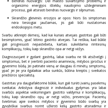
Bendras nuovargis: Dėl maisto suvartojimo problemų ir
organizmo energijos išteklių naudojimo uždegiminiam
procesui, gali atsirasti bendras nuovargis ir silpnumas.
Skrandžio gleivinės erozijos ar opos: Nors šis simptomas
nėra tiesiogiai jaučiamas, jis gali būti nustatomas
endoskopijos metu.
Svarbu atkreipti dėmesį, kad kai kuriais atvejais gastritas gali būti
besimptomis, ypač lėtinio gastrito atvejais. Tai reiškia, kad būklė
gali progresuoti nepastebėta, kartais sukeldama rimtesnių
komplikacijų, tokių kaip skrandžio opa ar netgi vėžys.
Diagnozuojant ir gydant gastritą, labai svarbu ne tik atsižvelgti į
simptomus, bet ir įvertinti paciento anamnezę, mitybos įpročius ir
gyvenimo būdą. Jei patiriate vieną ar daugiau iš minėtų simptomų,
ypač jei jie yra ilgalaikiai arba sunkūs, būtina kreiptis į sveikatos
priežiūros specialistą.
Gastritas yra daugiafaktorinė būklė, kuri gali turėti įvairių pasekmių
sveikatai. Ankstyva diagnozė ir individualus gydymas yra labai
svarbūs aspektai veiksmingam gastrito valdymui ir komplikacijų,
tokių kaip skrandžio opų ar netgi vėžio, prevencijai. Pacientų
švietimas apie sveikos mitybos ir gyvenimo būdo svarbą yra
gyvybiškai svarbus norint užkirsti kelią gastrito atsiradimui ir