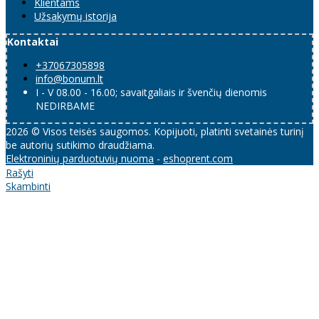
Klientams
Užsakymų istorija
Kontaktai
+37067305898
info@bonum.lt
I - V 08.00 - 16.00; savaitgaliais ir švenčių dienomis
NEDIRBAME
2026 © Visos teisės saugomos. Kopijuoti, platinti svetainės turinį
be autorių sutikimo draudžiama.
Elektroninių parduotuvių nuoma
-
eshoprent.com
Rašyti
Skambinti