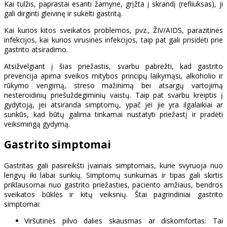
Kai tulžis, paprastai esanti žarnyne, grįžta į skrandį (refliuksas), ji
gali dirginti gleivinę ir sukelti gastritą.
Kai kurios kitos sveikatos problemos, pvz., ŽIV/AIDS, parazitinės
infekcijos, kai kurios virusinės infekcijos, taip pat gali prisidėti prie
gastrito atsiradimo.
Atsižvelgiant į šias priežastis, svarbu pabrėžti, kad gastrito
prevencija apima sveikos mitybos principų laikymąsi, alkoholio ir
rūkymo vengimą, streso mažinimą bei atsargų vartojimą
nesteroidinių priešuždegiminių vaistų. Taip pat svarbu kreiptis į
gydytoją, jei atsiranda simptomų, ypač jei jie yra ilgalaikiai ar
sunkūs, kad būtų galima tinkamai nustatyti priežastį ir pradėti
veiksmingą gydymą.
Gastrito simptomai
Gastritas gali pasireikšti įvairiais simptomais, kurie svyruoja nuo
lengvų iki labai sunkių. Simptomų sunkumas ir tipas gali skirtis
priklausomai nuo gastrito priežasties, paciento amžiaus, bendros
sveikatos būklės ir kitų veiksnių. Štai pagrindiniai gastrito
simptomai:
Viršutinės pilvo dalies skausmas ar diskomfortas: Tai