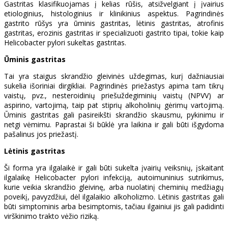
Gastritas klasifikuojamas į kelias rūšis, atsižvelgiant į įvairius
etiologinius, histologinius ir klinikinius aspektus. Pagrindinės
gastrito rūšys yra ūminis gastritas, lėtinis gastritas, atrofinis
gastritas, erozinis gastritas ir specializuoti gastrito tipai, tokie kaip
Helicobacter pylori sukeltas gastritas.
Ūminis gastritas
Tai yra staigus skrandžio gleivinės uždegimas, kurį dažniausiai
sukelia išoriniai dirgikliai. Pagrindinės priežastys apima tam tikrų
vaistų, pvz., nesteroidinių priešuždegiminių vaistų (NPVV) ar
aspirino, vartojimą, taip pat stiprių alkoholinių gėrimų vartojimą.
Ūminis gastritas gali pasireikšti skrandžio skausmu, pykinimu ir
netgi vėmimu. Paprastai ši būklė yra laikina ir gali būti išgydoma
pašalinus jos priežastį.
Lėtinis gastritas
Ši forma yra ilgalaikė ir gali būti sukelta įvairių veiksnių, įskaitant
ilgalaikę Helicobacter pylori infekciją, autoimuninius sutrikimus,
kurie veikia skrandžio gleivinę, arba nuolatinį cheminių medžiagų
poveikį, pavyzdžiui, dėl ilgalaikio alkoholizmo. Lėtinis gastritas gali
būti simptominis arba besimptomis, tačiau ilgainiui jis gali padidinti
virškinimo trakto vėžio riziką.