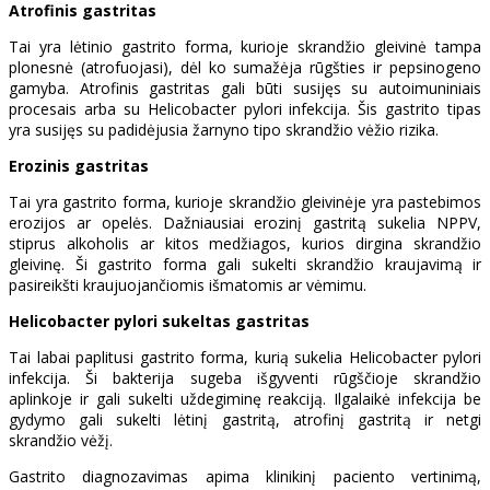
Atrofinis gastritas
Tai yra lėtinio gastrito forma, kurioje skrandžio gleivinė tampa
plonesnė (atrofuojasi), dėl ko sumažėja rūgšties ir pepsinogeno
gamyba. Atrofinis gastritas gali būti susijęs su autoimuniniais
procesais arba su Helicobacter pylori infekcija. Šis gastrito tipas
yra susijęs su padidėjusia žarnyno tipo skrandžio vėžio rizika.
Erozinis gastritas
Tai yra gastrito forma, kurioje skrandžio gleivinėje yra pastebimos
erozijos ar opelės. Dažniausiai erozinį gastritą sukelia NPPV,
stiprus alkoholis ar kitos medžiagos, kurios dirgina skrandžio
gleivinę. Ši gastrito forma gali sukelti skrandžio kraujavimą ir
pasireikšti kraujuojančiomis išmatomis ar vėmimu.
Helicobacter pylori sukeltas gastritas
Tai labai paplitusi gastrito forma, kurią sukelia Helicobacter pylori
infekcija. Ši bakterija sugeba išgyventi rūgščioje skrandžio
aplinkoje ir gali sukelti uždegiminę reakciją. Ilgalaikė infekcija be
gydymo gali sukelti lėtinį gastritą, atrofinį gastritą ir netgi
skrandžio vėžį.
Gastrito diagnozavimas apima klinikinį paciento vertinimą,