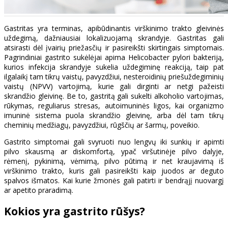
Gastritas yra terminas, apibūdinantis virškinimo trakto gleivinės
uždegimą, dažniausiai lokalizuojamą skrandyje. Gastritas gali
atsirasti dėl įvairių priežasčių ir pasireikšti skirtingais simptomais.
Pagrindiniai gastrito sukėlėjai apima Helicobacter pylori bakteriją,
kurios infekcija skrandyje sukelia uždegiminę reakciją, taip pat
ilgalaikį tam tikrų vaistų, pavyzdžiui, nesteroidinių priešuždegiminių
vaistų (NPVV) vartojimą, kurie gali dirginti ar netgi pažeisti
skrandžio gleivinę. Be to, gastritą gali sukelti alkoholio vartojimas,
rūkymas, reguliarus stresas, autoimuninės ligos, kai organizmo
imuninė sistema puola skrandžio gleivinę, arba dėl tam tikrų
cheminių medžiagų, pavyzdžiui, rūgščių ar šarmų, poveikio.
Gastrito simptomai gali svyruoti nuo lengvų iki sunkių ir apimti
pilvo skausmą ar diskomfortą, ypač viršutinėje pilvo dalyje,
rėmenį, pykinimą, vėmimą, pilvo pūtimą ir net kraujavimą iš
virškinimo trakto, kuris gali pasireikšti kaip juodos ar deguto
spalvos išmatos. Kai kurie žmonės gali patirti ir bendrąjį nuovargį
ar apetito praradimą.
Kokios yra gastrito rūšys?