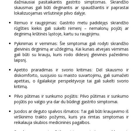
dažniausiai pasitaikantis gastrito simptomas. Skrandžio
skausmas gali būti deginantis ar spaudžiantis ir paprastai
lokalizuojamas viršutinėje pilvo dalyje.
Rėmuo ir raugėjimas: Gastrito metu padidėjęs skrandžio
rūgšties kiekis gali sukelti rėmenį – nemalonų pojūtį ar
deginimą krūtinės ląstoje, kartu su raugėjimu.
Pykinimas ir vėmimas: Šie simptomai gali rodyti skrandžio
gleivinės dirginimą ar uždegimą. Kai kuriais atvejais vėmimas
gali būti su krauju, kuris rodo didesnį gleivinės pažeidimo
laipsnį.
Apetito praradimas ir svorio kritimas: Dėl skausmo ir
diskomforto, susijusio su maisto suvartojimu, gali sumažėti
apetitas, o ilgalaikėje perspektyvoje tai gali sukelti svorio
kritimą.
Pilvo pūtimas ir sunkumo pojūtis: Pilvo pūtimas ir sunkumo
pojūtis po valgio yra dar du būdingi gastrito simptomai.
Juodos ar deguto spalvos išmatos: Tai gali būti kraujavimo iš
virškinimo trakto požymis, kuris yra rimtas simptomas ir
reikalauja skubios medicininės pagalbos.