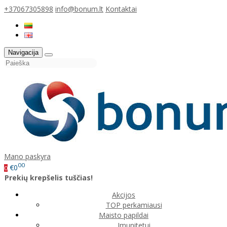
+37067305898
info@bonum.lt
Kontaktai
Navigacija
Mano paskyra
00
€0
0
Prekių krepšelis tuščias!
Akcijos
TOP perkamiausi
Maisto papildai
Imunitetui