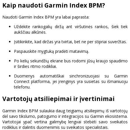
Kaip naudoti Garmin Index BPM?
Naudoti Garmin Index BPM yra labai paprasta:
Uždėkite rankogalių diržą ant viršutinės rankos, šiek tiek
aukščiau alkūnės.
Įsitikinkite, kad diržas yra tvirtai, bet ne per stipriai suveržtas.
Paspauskite mygtuką pradėti matavimą.
Po kelių sekundžių ekrane bus rodomi jūsų kraujo spaudimo
ir širdies ritmo rodikliai.
Duomenys automatiškai sinchronizuojasi su Garmin
Connect platforma, jei įrenginys yra susietas su išmaniuoju
telefonu.
Vartotojų atsiliepimai ir įvertinimai
Garmin Index BPM sulaukia daug teigiamų atsiliepimų iš vartotojų
dėl savo tikslumo, patogumo ir integracijos su Garmin ekosistema.
Vartotojai ypač vertina galimybę lengvai stebėti savo sveikatos
rodiklius ir dalintis duomenimis su sveikatos specialistais.