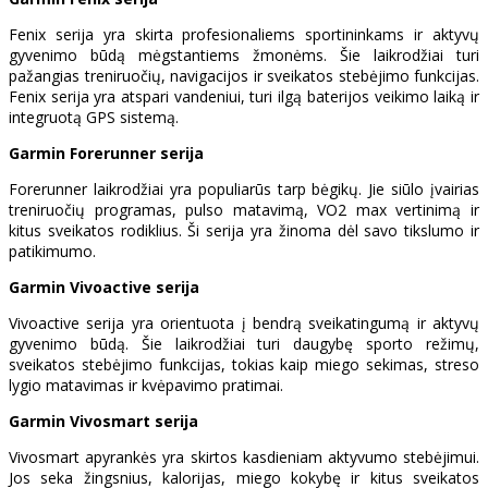
Fenix serija yra skirta profesionaliems sportininkams ir aktyvų
gyvenimo būdą mėgstantiems žmonėms. Šie laikrodžiai turi
pažangias treniruočių, navigacijos ir sveikatos stebėjimo funkcijas.
Fenix serija yra atspari vandeniui, turi ilgą baterijos veikimo laiką ir
integruotą GPS sistemą.
Garmin Forerunner serija
Forerunner laikrodžiai yra populiarūs tarp bėgikų. Jie siūlo įvairias
treniruočių programas, pulso matavimą, VO2 max vertinimą ir
kitus sveikatos rodiklius. Ši serija yra žinoma dėl savo tikslumo ir
patikimumo.
Garmin Vivoactive serija
Vivoactive serija yra orientuota į bendrą sveikatingumą ir aktyvų
gyvenimo būdą. Šie laikrodžiai turi daugybę sporto režimų,
sveikatos stebėjimo funkcijas, tokias kaip miego sekimas, streso
lygio matavimas ir kvėpavimo pratimai.
Garmin Vivosmart serija
Vivosmart apyrankės yra skirtos kasdieniam aktyvumo stebėjimui.
Jos seka žingsnius, kalorijas, miego kokybę ir kitus sveikatos