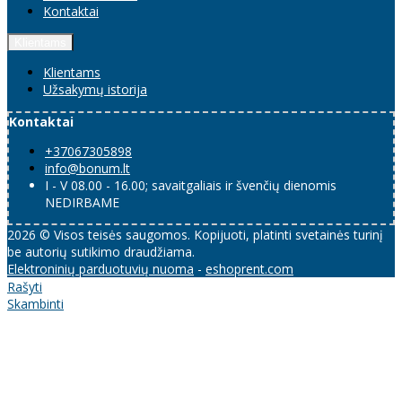
Kontaktai
Klientams
Klientams
Užsakymų istorija
Kontaktai
+37067305898
info@bonum.lt
I - V 08.00 - 16.00; savaitgaliais ir švenčių dienomis
NEDIRBAME
2026 © Visos teisės saugomos. Kopijuoti, platinti svetainės turinį
be autorių sutikimo draudžiama.
Elektroninių parduotuvių nuoma
-
eshoprent.com
Rašyti
Skambinti