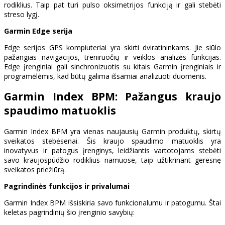
rodiklius. Taip pat turi pulso oksimetrijos funkciją ir gali stebėti
streso lygį.
Garmin Edge serija
Edge serijos GPS kompiuteriai yra skirti dviratininkams. Jie siūlo
pažangias navigacijos, treniruočių ir veiklos analizės funkcijas.
Edge įrenginiai gali sinchronizuotis su kitais Garmin įrenginiais ir
programėlėmis, kad būtų galima išsamiai analizuoti duomenis.
Garmin Index BPM: Pažangus kraujo
spaudimo matuoklis
Garmin Index BPM yra vienas naujausių Garmin produktų, skirtų
sveikatos stebėsenai. Šis kraujo spaudimo matuoklis yra
inovatyvus ir patogus įrenginys, leidžiantis vartotojams stebėti
savo kraujospūdžio rodiklius namuose, taip užtikrinant geresnę
sveikatos priežiūrą.
Pagrindinės funkcijos ir privalumai
Garmin Index BPM išsiskiria savo funkcionalumu ir patogumu. Štai
keletas pagrindinių šio įrenginio savybių: