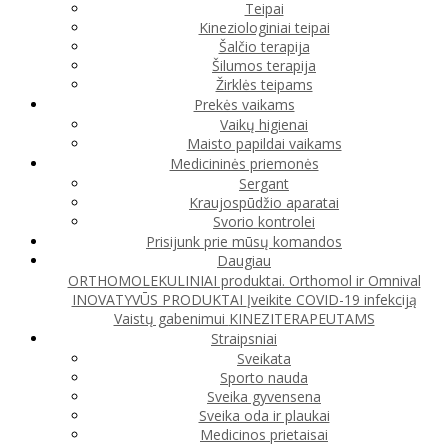
Teipai
Kineziologiniai teipai
Šalčio terapija
Šilumos terapija
Žirklės teipams
Prekės vaikams
Vaikų higienai
Maisto papildai vaikams
Medicininės priemonės
Sergant
Kraujospūdžio aparatai
Svorio kontrolei
Prisijunk prie mūsų komandos
Daugiau
ORTHOMOLEKULINIAI produktai. Orthomol ir Omnival
INOVATYVŪS PRODUKTAI
Įveikite COVID-19 infekciją
Vaistų gabenimui
KINEZITERAPEUTAMS
Straipsniai
Sveikata
Sporto nauda
Sveika gyvensena
Sveika oda ir plaukai
Medicinos prietaisai