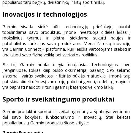
populiarūs tarp bėgikų, dviratininkų ir kitų sportininkų.
Inovacijos ir technologijos
Garmin visada siekė būti technologijų priešakyje, nuolat
tobulindama savo produktus. Įmonė investuoja dideles lėšas į
mokslinius tyrimus ir plėtrą, siekdama sukurti naujas ir
patobulintas funkcijas savo produktams. Viena iš tokių inovacijų
yra Garmin Connect – platforma, kuri leidžia vartotojams stebėti ir
analizuoti savo fizinę veiklą bei sveikatos rodiklius.
Be to, Garmin nuolat diegia naujausias technologijas savo
įrenginiuose, tokias kaip pulso oksimetrija, pažangi GPS sekimo
sistema, įvairūs sveikatos ir fizinės būklės matuokliai. Įmonė taip
pat skiria didelį dėmesį vartotojų patirčiai gerinti, todėl jų įrenginiai
yra paprasti naudoti ir turi ilgaamžį baterijos veikimo laiką.
Sporto ir sveikatingumo produktai
Garmin produktai sportui ir sveikatingumui yra ypatingai vertinami
dėl savo kokybės, funkcionalumo ir inovacijų. Štai keletas
populiariausių Garmin produktų šiose srityse:
Garmin Fenix serija