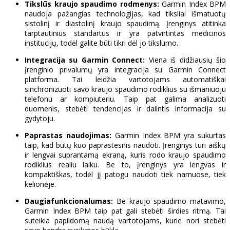
Tikslūs kraujo spaudimo rodmenys:
Garmin Index BPM
naudoja pažangias technologijas, kad tiksliai išmatuotų
sistolinį ir diastolinį kraujo spaudimą. Įrenginys atitinka
tarptautinius standartus ir yra patvirtintas medicinos
institucijų, todėl galite būti tikri dėl jo tikslumo.
Integracija su Garmin Connect:
Viena iš didžiausių šio
įrenginio privalumų yra integracija su Garmin Connect
platforma. Tai leidžia vartotojams automatiškai
sinchronizuoti savo kraujo spaudimo rodiklius su išmaniuoju
telefonu ar kompiuteriu. Taip pat galima analizuoti
duomenis, stebėti tendencijas ir dalintis informacija su
gydytoju.
Paprastas naudojimas:
Garmin Index BPM yra sukurtas
taip, kad būtų kuo paprastesnis naudoti. Įrenginys turi aiškų
ir lengvai suprantamą ekraną, kuris rodo kraujo spaudimo
rodiklius realiu laiku. Be to, įrenginys yra lengvas ir
kompaktiškas, todėl jį patogu naudoti tiek namuose, tiek
kelionėje.
Daugiafunkcionalumas:
Be kraujo spaudimo matavimo,
Garmin Index BPM taip pat gali stebėti širdies ritmą. Tai
suteikia papildomą naudą vartotojams, kurie nori stebėti