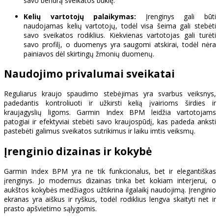
savo bendrą sveikatos būklę.
Kelių vartotojų palaikymas:
Įrenginys gali būti
naudojamas kelių vartotojų, todėl visa šeima gali stebėti
savo sveikatos rodiklius. Kiekvienas vartotojas gali turėti
savo profilį, o duomenys yra saugomi atskirai, todėl nėra
painiavos dėl skirtingų žmonių duomenų.
Naudojimo privalumai sveikatai
Reguliarus kraujo spaudimo stebėjimas yra svarbus veiksnys,
padedantis kontroliuoti ir užkirsti kelią įvairioms širdies ir
kraujagyslių ligoms. Garmin Index BPM leidžia vartotojams
patogiai ir efektyviai stebėti savo kraujospūdį, kas padeda anksti
pastebėti galimus sveikatos sutrikimus ir laiku imtis veiksmų.
Įrenginio dizainas ir kokybė
Garmin Index BPM yra ne tik funkcionalus, bet ir elegantiškas
įrenginys. Jo modernus dizainas tinka bet kokiam interjerui, o
aukštos kokybės medžiagos užtikrina ilgalaikį naudojimą. Įrenginio
ekranas yra aiškus ir ryškus, todėl rodiklius lengva skaityti net ir
prasto apšvietimo sąlygomis.