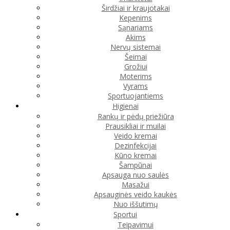
Širdžiai ir kraujotakai
Kepenims
Sąnariams
Akims
Nervų sistemai
Šeimai
Grožiui
Moterims
Vyrams
Sportuojantiems
Higienai
Rankų ir pėdų priežiūra
Prausikliai ir muilai
Veido kremai
Dezinfekcijai
Kūno kremai
Šampūnai
Apsauga nuo saulės
Masažui
Apsauginės veido kaukės
Nuo iššutimų
Sportui
Teipavimui