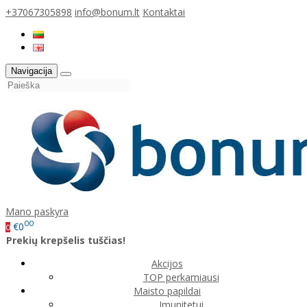
+37067305898
info@bonum.lt
Kontaktai
Navigacija
Mano paskyra
00
€0
0
Prekių krepšelis tuščias!
Akcijos
TOP perkamiausi
Maisto papildai
Imunitetui