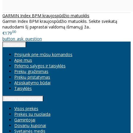
GARMIN Index BPM kraujospūdžio matuoklis
Garmin Index BPM kraujospūdžio matuoklis. Sekite sveikatą
naudodami šį paprastai valdomą išmanųjį ža..
00
€179
button_ask_question
Informacija
Prisijunk prie mūsų komandos
Apie mus
Pirkimo sąlygos ir taisyklės
Prekių grąžinimas
Prekių pristatymas
Atsiskaitymo būdai
Taisyklės
Klientų aptarnavimas
Visos prekės
Prekės su nuolaida
Gamintojai
Dovanų kuponai
Svetainės medis