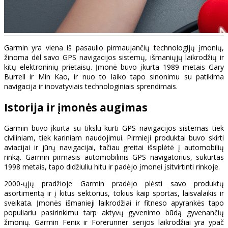
Garmin yra viena iš pasaulio pirmaujančių technologijų įmonių,
žinoma dėl savo GPS navigacijos sistemų, išmaniųjų laikrodžių ir
kitų elektroninių prietaisų. Įmonė buvo įkurta 1989 metais Gary
Burrell ir Min Kao, ir nuo to laiko tapo sinonimu su patikima
navigacija ir inovatyviais technologiniais sprendimais.
Istorija ir įmonės augimas
Garmin buvo įkurta su tikslu kurti GPS navigacijos sistemas tiek
civiliniam, tiek kariniam naudojimui. Pirmieji produktai buvo skirti
aviacijai ir jūrų navigacijai, tačiau greitai išsiplėtė į automobilių
rinką. Garmin pirmasis automobilinis GPS navigatorius, sukurtas
1998 metais, tapo didžiuliu hitu ir padėjo įmonei įsitvirtinti rinkoje.
2000-ųjų pradžioje Garmin pradėjo plėsti savo produktų
asortimentą ir į kitus sektorius, tokius kaip sportas, laisvalaikis ir
sveikata. Įmonės išmanieji laikrodžiai ir fitneso apyrankės tapo
populiariu pasirinkimu tarp aktyvų gyvenimo būdą gyvenančių
žmonių. Garmin Fenix ir Forerunner serijos laikrodžiai yra ypač