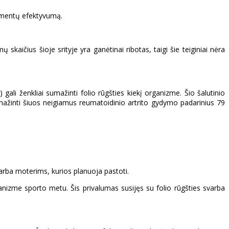
ikamentų efektyvumą.
kaičius šioje srityje yra ganėtinai ribotas, taigi šie teiginiai nėra
 gali ženkliai sumažinti folio rūgšties kiekį organizme. Šio šalutinio
sumažinti šiuos neigiamus reumatoidinio artrito gydymo padarinius 79
 arba moterims, kurios planuoja pastoti.
rganizme sporto metu. Šis privalumas susijęs su folio rūgšties svarba