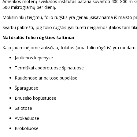
Amerikos moterų sveikatos institutas pataria suvartoti 400-800 mikr
500 mikrogramų per dieną.
Mokslininkų teigimu, folio rūgštis yra geriau įsisavinama iš maisto p
Svarbu pabrėžti, jog folio rūgštis gali turėti neigiamos įtakos tam tikr
Natūralūs folio rūgšties šaltiniai
Kaip jau minėjome anksčiau, folatas (arba folio rūgštis) yra randa
Jautienos kepenyse
Termiškai apdorotuose špinatuose
Raudonose ar baltose pupelėse
Šparaguose
Briuselio kopūstuose
Salotose
Avokaduose
Brokoliuose