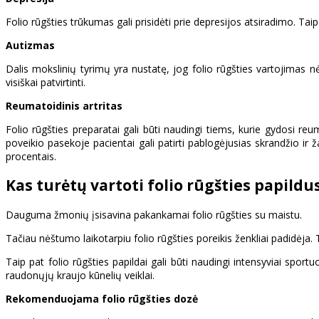
Folio rūgšties trūkumas gali prisidėti prie depresijos atsiradimo. Ta
Autizmas
Dalis mokslinių tyrimų yra nustatę, jog folio rūgšties vartojimas nė
visiškai patvirtinti.
Reumatoidinis artritas
Folio rūgšties preparatai gali būti naudingi tiems, kurie gydosi reum
poveikio pasekoje pacientai gali patirti pablogėjusias skrandžio ir
procentais.
Kas turėtų vartoti folio rūgšties papildu
Dauguma žmonių įsisavina pakankamai folio rūgšties su maistu.
Tačiau nėštumo laikotarpiu folio rūgšties poreikis ženkliai padidėja
Taip pat folio rūgšties papildai gali būti naudingi intensyviai spor
raudonųjų kraujo kūnelių veiklai.
Rekomenduojama folio rūgšties dozė