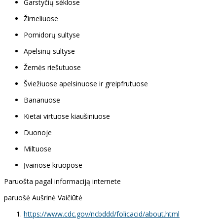
Garstyčių sėklose
Žirneliuose
Pomidorų sultyse
Apelsinų sultyse
Žemės riešutuose
Šviežiuose apelsinuose ir greipfrutuose
Bananuose
Kietai virtuose kiaušiniuose
Duonoje
Miltuose
Įvairiose kruopose
Paruošta pagal informaciją internete
paruošė Aušrinė Vaičiūtė
https://www.cdc.gov/ncbddd/folicacid/about.html