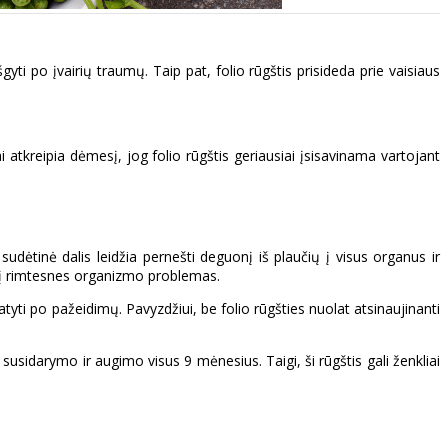
i po įvairių traumų. Taip pat, folio rūgštis prisideda prie vaisiaus
 atkreipia dėmesį, jog folio rūgštis geriausiai įsisavinama vartojant
sudėtinė dalis leidžia pernešti deguonį iš plaučių į visus organus ir
ti į rimtesnes organizmo problemas.
yti po pažeidimų. Pavyzdžiui, be folio rūgšties nuolat atsinaujinanti
 susidarymo ir augimo visus 9 mėnesius. Taigi, ši rūgštis gali ženkliai