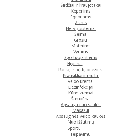
Širdžiai ir kraujotakai
Kepenims
Sąnariams
Akims
Nervų sistemai
Šeimai
Grožiui
Moterims
Vyrams
Sportuojantiems
Higienai
Rankų ir pėdų priežiūra
Prausikliai ir muilai
Veido kremai
Dezinfekcijai
Kūno kremai
Šampūnai
Apsauga nuo saulės
Masažui
Apsauginės veido kaukės
Nuo iššutimų
Sportui
Teipavimui