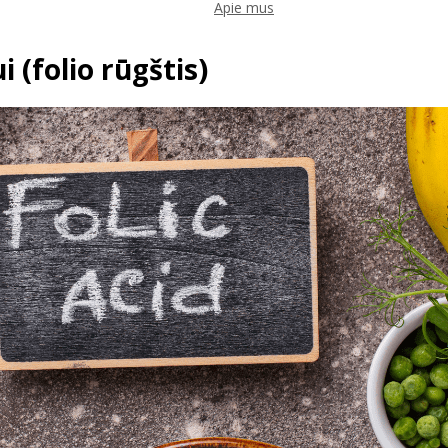
Apie mus
 (folio rūgštis)