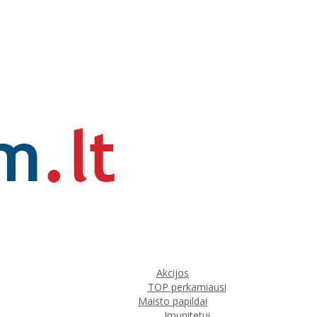
Akcijos
TOP perkamiausi
Maisto papildai
Imunitetui