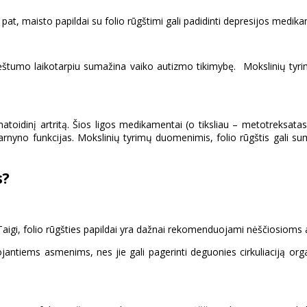
ip pat, maisto papildai su folio rūgštimi gali padidinti depresijos med
štumo laikotarpiu sumažina vaiko autizmo tikimybę. Mokslinių tyrimų s
atoidinį artritą. Šios ligos medikamentai (o tiksliau – metotreksatas)
 žarnyno funkcijas. Mokslinių tyrimų duomenimis, folio rūgštis gali 
s?
. Taigi, folio rūgšties papildai yra dažnai rekomenduojami nėščiosioms
tuojantiems asmenims, nes jie gali pagerinti deguonies cirkuliaciją o