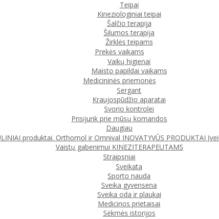
Teipai
Kineziologiniai teipai
Šalčio terapija
Šilumos terapija
Žirklės teipams
Prekės vaikams
Vaikų higienai
Maisto papildai vaikams
Medicininės priemonės
Sergant
Kraujospūdžio aparatai
Svorio kontrolei
Prisijunk prie mūsų komandos
Daugiau
IAI produktai. Orthomol ir Omnival
INOVATYVŪS PRODUKTAI
Įve
Vaistų gabenimui
KINEZITERAPEUTAMS
Straipsniai
Sveikata
Sporto nauda
Sveika gyvensena
Sveika oda ir plaukai
Medicinos prietaisai
Sėkmės istorijos