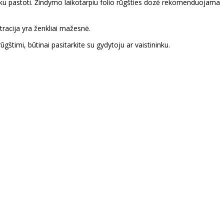
aiku pastoti. Žindymo laikotarpiu folio rūgšties dozė rekomenduojama
tracija yra ženkliai mažesnė.
ūgštimi, būtinai pasitarkite su gydytoju ar vaistininku.