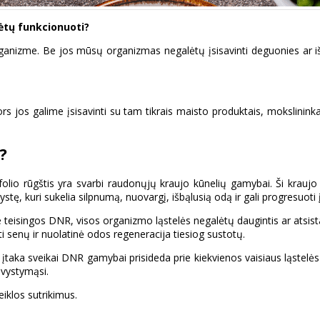
lėtų funkcionuoti?
anizme. Be jos mūsų organizmas negalėtų įsisavinti deguonies ar išgyt
 jos galime įsisavinti su tam tikrais maisto produktais, mokslininkai
?
folio rūgštis yra svarbi raudonųjų kraujo kūnelių gamybai. Ši kraujo 
stę, kuri sukelia silpnumą, nuovargį, išbąlusią odą ir gali progresuo
eisingos DNR, visos organizmo ląstelės negalėtų daugintis ar atsistat
 senų ir nuolatinė odos regeneracija tiesiog sustotų.
s įtaka sveikai DNR gamybai prisideda prie kiekvienos vaisiaus ląstelės
 vystymąsi.
eiklos sutrikimus.