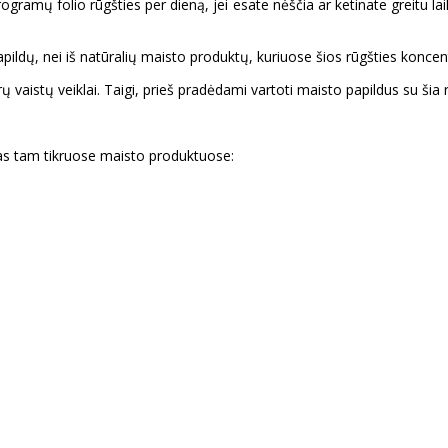
ogramų folio rūgšties per dieną, jei esate nėščia ar ketinate greitu l
apildų, nei iš natūralių maisto produktų, kuriuose šios rūgšties koncen
ų vaistų veiklai. Taigi, prieš pradėdami vartoti maisto papildus su šia r
mas tam tikruose maisto produktuose: