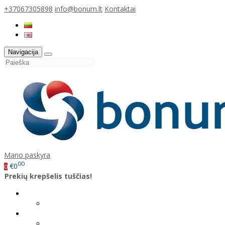
+37067305898
info@bonum.lt
Kontaktai
Navigacija
Mano paskyra
00
€0
0
Prekių krepšelis tuščias!