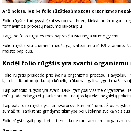
Ar žinojote, jog be folio rūgšties žmogaus organizmas nega
Folio rūgštis turi gyvybiškai svarbų vaidmenį kiekvieno žmogaus org
formavimosi procesų nėštumo laikotarpiu.
Taigi, be folio rūgšties mes paprasčiausiai negalėtume gyventi.
Folio rūgštis yra cheminė medžiaga, sintetinama iš B9 vitamino. Nors
maisto papildus.
Kodėl folio rūgštis yra svarbi organizmui
Folio rūgštis prisideda prie įvairių organizmo procesų. Pavyzdžiui, 
ląsteles. Raudonųjų kraujo kūnelių trūkumas gali sąlygoti mažakraujy
Taip pat folio rūgštis yra svarbi DNR gamybai visame organizme. Be t
mūsų oda nebegalėtų funkcionuoti, naujos ląstelės negalėtų pakeisti
Taip pat, folio rūgštis yra itin svarbi sveikam nėštumui. Šios rūgštie
sumažinti išankstinio gimdymo tikimybę bei užtikrina sveiką vaisiaus
Folio rūgštis gali pagelbėti ir tiems, kurie turi tam tikrus organizmo v
Depresija