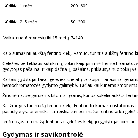
Kūdikiai 1 mėn.
200–600
Kūdikiai 2–5 mėn.
50–200
Vaikai nuo 6 mėnesių iki 15 metų
7–140
Kaip sumažinti aukštą feritino kiekį. Asmuo, turintis aukštą feritino k
Geležies pertekliaus sutrikimų, tokių kaip pirminė hemochromatozė, g
gydytojas pašalina, ir kaip dažnai jį pašalins, priklausys nuo tokių ve
Kartais gydytojai taiko geležies chelatų terapiją. Tai apima geriam
hemochromatozės gydymo galimybė. Tačiau kai kuriems žmonėms tai 
Žmonėms, sergantiems kitomis ligomis, kurios sukelia aukštą feritino 
Kai žmogus turi mažą feritino kiekį. Feritino trūkumas nustatomas d
pasaulyje yra anemiški. Tai reiškia turi per mažai feritino arba geleži
Jei žmogus turi mažą feritino ar geležies kiekį, jo gydytojas pirmiausia
Gydymas ir savikontrolė