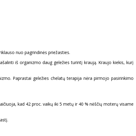
priklauso nuo pagrindinės priežasties.
alinti iš organizmo daug geležies turintį kraują. Kraujo kiekis, kurį
anizmo. Paprastai geležies chelatų terapija nėra pirmojo pasirinkimo
aičiuoja, kad 42 proc. vaikų iki 5 metų ir 40 % nėščių moterų visame
astį.