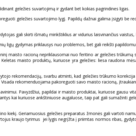
dinant geležies suvartojimą ir gydant bet kokias pagrindines ligas.
eguoti geležies suvartojimo lygį. Papildų dažnai galima įsigyti be rec
ydytojas gali skirti išmatų minkštiklius ar vidurius laisvinančius vaistus
inių ligų gydymas priklausys nuo problemos, bet gali reikšti papildomus
eninį maisto racioną nepriklausomai nuo feritino ar geležies trūkumą s
ai. Keletas maisto produktų, kuriuose yra geležies: liesa raudona mėsa, 
dytojo rekomendacijų, svarbu atminti, kad geležies trūkumo korekcija t
jyje. Visada rekomenduojama pakoreguoti savo maisto racioną, įtraukian
isavinimui. Pavyzdžiui, papildai ir maisto produktai, kuriuose gausu vi
esantys kai kuriuose ankštiniuose augaluose, taip pat gali sumažinti ge
ino kiekį. Geriamuosius geležies preparatus žmonės gali vartoti namuose
kartojus kraujo tyrimus jei lygis negrįžta į priimtas normos ribas, gyd