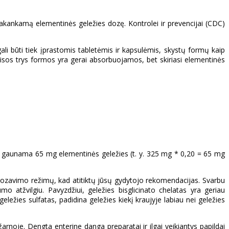
 pakankamą elementinės geležies dozę. Kontrolei ir prevencijai (CDC)
 gali būti tiek įprastomis tabletėmis ir kapsulėmis, skystų formų kaip
s. Visos trys formos yra gerai absorbuojamos, bet skiriasi elementinės
ųjų gaunama 65 mg elementinės geležies (t. y. 325 mg * 0,20 = 65 mg
ų dozavimo režimų, kad atitiktų jūsų gydytojo rekomendacijas. Svarbu
mo atžvilgiu. Pavyzdžiui, geležies bisglicinato chelatas yra geriau
eležies sulfatas, padidina geležies kiekį kraujyje labiau nei geležies
 žarnoje. Dengta enterine danga preparatai ir ilgai veikiantys papildai