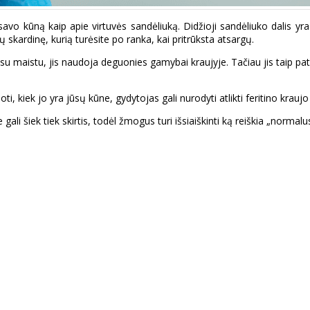
savo kūną kaip apie virtuvės sandėliuką. Didžioji sandėliuko dalis yra
 skardinę, kurią turėsite po ranka, kai pritrūksta atsargų.
a su maistu, jis naudoja deguonies gamybai kraujyje. Tačiau jis taip p
kiek jo yra jūsų kūne, gydytojas gali nurodyti atlikti feritino kraujo
gali šiek tiek skirtis, todėl žmogus turi išsiaiškinti ką reiškia „normal