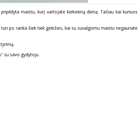
 pripildyta maistu, kurį vartojate kiekvieną dieną. Tačiau kai kuriuos
at turi po ranka šiek tiek geležies, kai su suvalgomu maistu negaunate
 tyrimą.
us“ su savo gydytoju.