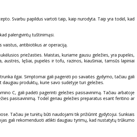
epto. Svarbu papildus vartoti taip, kaip nurodyta. Taip yra todėl, kad
, kad palengvintų tuštinimąsi.
 vaistus, antibiotikus ar operaciją.
ukėlusios priežasties. Maistas, kuriame gausu geležies, yra pupelės,
austrės, lęšiai, pupelės ir tofu, razinos, kiaušiniai, tamsūs lapiniai
runka ilgai. Simptomai gali pagerėti po savaitės gydymo, tačiau gali
t daugiau produktų, kurie savo sudėtyje turi geležies.
tamino C, gali padėti pagerinti geležies pasisavinimą. Tačiau arbatoje
ležies pasisavinimą. Todėl geriau geležies preparatus esant feritino ar
. Tačiau jie turėtų būti naudojami tik prižiūrint gydytojui. Sunkiais
ytojas gali rekomenduoti atlikti daugiau tyrimų, kad nustatytų trūkumo