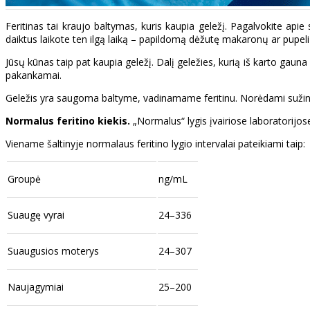
Feritinas tai kraujo baltymas, kuris kaupia geležį. Pagalvokite apie 
daiktus laikote ten ilgą laiką – papildomą dėžutę makaronų ar pupelių
Jūsų kūnas taip pat kaupia geležį. Dalį geležies, kurią iš karto gaun
pakankamai.
Geležis yra saugoma baltyme, vadinamame feritinu. Norėdami sužinoti, 
Normalus feritino kiekis.
„Normalus“ lygis įvairiose laboratorijose 
Viename šaltinyje normalaus feritino lygio intervalai pateikiami taip:
Groupė
ng/mL
Suaugę vyrai
24–336
Suaugusios moterys
24–307
Naujagymiai
25–200