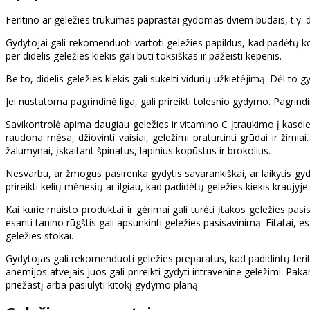
Feritino ar geležies trūkumas paprastai gydomas dviem būdais, t.y. di
Gydytojai gali rekomenduoti vartoti geležies papildus, kad padėtų kor
per didelis geležies kiekis gali būti toksiškas ir pažeisti kepenis.
Be to, didelis geležies kiekis gali sukelti vidurių užkietėjimą. Dėl to g
Jei nustatoma pagrindinė liga, gali prireikti tolesnio gydymo. Pagrind
Savikontrolė apima daugiau geležies ir vitamino C įtraukimo į kasdi
raudona mėsa, džiovinti vaisiai, geležimi praturtinti grūdai ir žirni
žalumynai, įskaitant špinatus, lapinius kopūstus ir brokolius.
Nesvarbu, ar žmogus pasirenka gydytis savarankiškai, ar laikytis gy
prireikti kelių mėnesių ar ilgiau, kad padidėtų geležies kiekis krau
Kai kurie maisto produktai ir gėrimai gali turėti įtakos geležies pas
esanti tanino rūgštis gali apsunkinti geležies pasisavinimą. Fitatai, 
geležies stokai.
Gydytojas gali rekomenduoti geležies preparatus, kad padidintų ferit
anemijos atvejais juos gali prireikti gydyti intravenine geležimi. Pa
priežastį arba pasiūlyti kitokį gydymo planą.