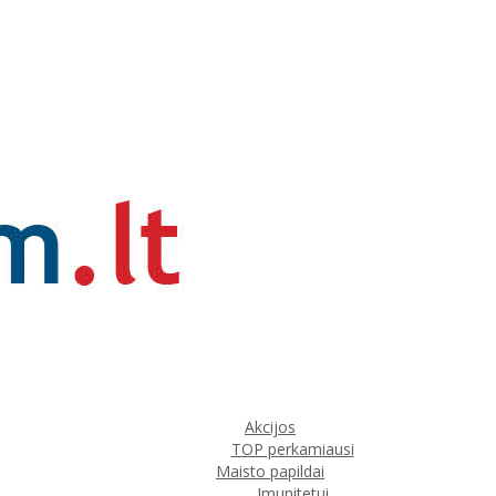
Akcijos
TOP perkamiausi
Maisto papildai
Imunitetui