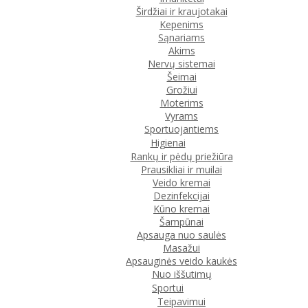
Širdžiai ir kraujotakai
Kepenims
Sąnariams
Akims
Nervų sistemai
Šeimai
Grožiui
Moterims
Vyrams
Sportuojantiems
Higienai
Rankų ir pėdų priežiūra
Prausikliai ir muilai
Veido kremai
Dezinfekcijai
Kūno kremai
Šampūnai
Apsauga nuo saulės
Masažui
Apsauginės veido kaukės
Nuo iššutimų
Sportui
Teipavimui