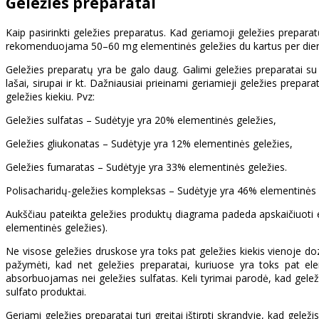
Geležies preparatai
Kaip pasirinkti geležies preparatus. Kad geriamoji geležies prepara
rekomenduojama 50–60 mg elementinės geležies du kartus per dieną 
Geležies preparatų yra be galo daug. Galimi geležies preparatai su įv
lašai, sirupai ir kt. Dažniausiai prieinami geriamieji geležies prepa
geležies kiekiu. Pvz:
Geležies sulfatas – Sudėtyje yra 20% elementinės geležies,
Geležies gliukonatas – Sudėtyje yra 12% elementinės geležies,
Geležies fumaratas – Sudėtyje yra 33% elementinės geležies.
Polisacharidų-geležies kompleksas – Sudėtyje yra 46% elementinės 
Aukščiau pateikta geležies produktų diagrama padeda apskaičiuoti e
elementinės geležies).
Ne visose geležies druskose yra toks pat geležies kiekis vienoje do
pažymėti, kad net geležies preparatai, kuriuose yra toks pat eleme
absorbuojamas nei geležies sulfatas. Keli tyrimai parodė, kad geležie
sulfato produktai.
Geriami geležies preparatai turi greitai ištirpti skrandyje, kad gelež