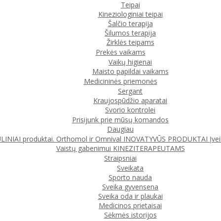
Teipai
Kineziologiniai teipai
Šalčio terapija
Šilumos terapija
Žirklės teipams
Prekės vaikams
Vaikų higienai
Maisto papildai vaikams
Medicininės priemonės
Sergant
Kraujospūdžio aparatai
Svorio kontrolei
Prisijunk prie mūsų komandos
Daugiau
IAI produktai. Orthomol ir Omnival
INOVATYVŪS PRODUKTAI
Įve
Vaistų gabenimui
KINEZITERAPEUTAMS
Straipsniai
Sveikata
Sporto nauda
Sveika gyvensena
Sveika oda ir plaukai
Medicinos prietaisai
Sėkmės istorijos