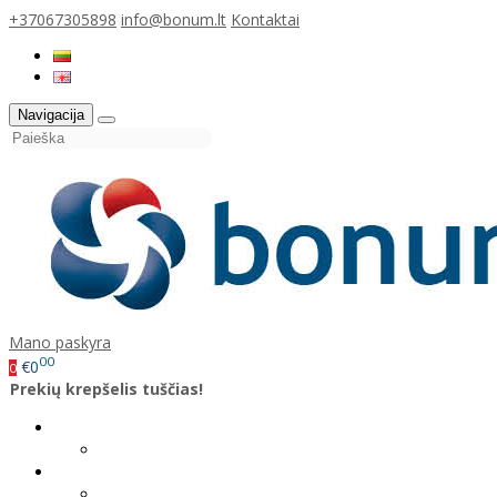
+37067305898
info@bonum.lt
Kontaktai
Navigacija
Mano paskyra
00
€0
0
Prekių krepšelis tuščias!