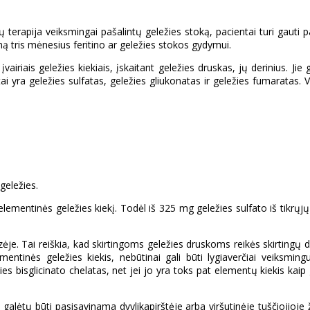
tų terapija veiksmingai pašalintų geležies stoką, pacientai turi gauti
tris mėnesius feritino ar geležies stokos gydymui.
airiais geležies kiekiais, įskaitant geležies druskas, jų derinius. Jie
ratai yra geležies sulfatas, geležies gliukonatas ir geležies fumarata
geležies.
lementinės geležies kiekį. Todėl iš 325 mg geležies sulfato iš tikr
zėje. Tai reiškia, kad skirtingoms geležies druskoms reikės skirting
ntinės geležies kiekis, nebūtinai gali būti lygiaverčiai veiksmingu
s bisglicinato chelatas, net jei jo yra toks pat elementų kiekis kaip g
is galėtų būti pasisavinama dvylikapirštėje arba viršutinėje tuščiojioje