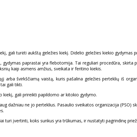
iekį, gali turėti aukštą geležies kiekį. Didelio geležies kiekio gydymas 
ydymas paprastai yra flebotomija. Tai reguliari procedūra, skirta paš
iksnių kaip asmens amžius, sveikata ir feritino kiekis.
ąjį arba švirkščiamą vaistą, kuris pašalina geležies perteklių iš org
gali tikti.
kiekį, gali prireikti papildomo ar kitokio gydymo.
aug dažniau ne jo perteklius. Pasaulio sveikatos organizacija (PSO) sk
es.
i turi įvertinti, koks sunkus yra trūkumas, ir nustatyti pagrindinę priež