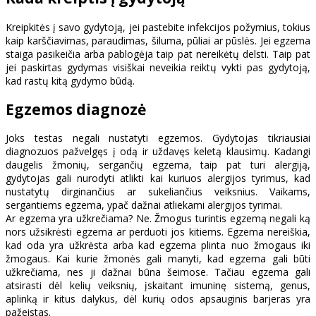
Kreipkitės į savo gydytoją, jei pastebite infekcijos požymius, tokius
kaip karščiavimas, paraudimas, šiluma, pūliai ar pūslės. Jei egzema
staiga pasikeičia arba pablogėja taip pat nereikėtų delsti. Taip pat
jei paskirtas gydymas visiškai neveikia reiktų vykti pas gydytoją,
kad rastų kitą gydymo būdą.
Egzemos diagnozė
Joks testas negali nustatyti egzemos. Gydytojas tikriausiai
diagnozuos pažvelgęs į odą ir uždavęs keletą klausimų. Kadangi
daugelis žmonių, sergančių egzema, taip pat turi alergiją,
gydytojas gali nurodyti atlikti kai kuriuos alergijos tyrimus, kad
nustatytų dirginančius ar sukeliančius veiksnius. Vaikams,
sergantiems egzema, ypač dažnai atliekami alergijos tyrimai.
Ar egzema yra užkrečiama? Ne. Žmogus turintis egzemą negali ką
nors užsikrėsti egzema ar perduoti jos kitiems. Egzema nereiškia,
kad oda yra užkrėsta arba kad egzema plinta nuo žmogaus iki
žmogaus. Kai kurie žmonės gali manyti, kad egzema gali būti
užkrečiama, nes ji dažnai būna šeimose. Tačiau egzema gali
atsirasti dėl kelių veiksnių, įskaitant imuninę sistemą, genus,
aplinką ir kitus dalykus, dėl kurių odos apsauginis barjeras yra
pažeistas.