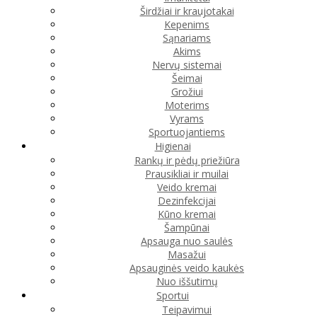
Širdžiai ir kraujotakai
Kepenims
Sąnariams
Akims
Nervų sistemai
Šeimai
Grožiui
Moterims
Vyrams
Sportuojantiems
Higienai
Rankų ir pėdų priežiūra
Prausikliai ir muilai
Veido kremai
Dezinfekcijai
Kūno kremai
Šampūnai
Apsauga nuo saulės
Masažui
Apsauginės veido kaukės
Nuo iššutimų
Sportui
Teipavimui