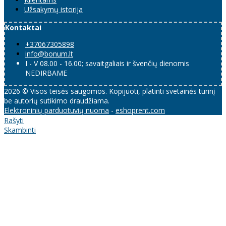
Užsakymų istorija
Kontaktai
+37067305898
info@bonum.lt
I - V 08.00 - 16.00; savaitgaliais ir švenčių dienomis
NEDIRBAME
2026 © Visos teisės saugomos. Kopijuoti, platinti svetainės turinį
be autorių sutikimo draudžiama.
Elektroninių parduotuvių nuoma
-
eshoprent.com
Rašyti
Skambinti