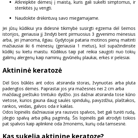
Atkreipkite dėmesį į maistą, kuris gali sukelti simptomus, ir
stenkitės jų vengti.
Naudokite drėkintuvą savo miegamajame.
Jei jūsų kūdikiui yra didesnė tikimybė susirgti egzema dėl šeimos
istorijos, geriausia jį žindyti bent pirmuosius 3 gyvenimo mėnesius
arba, jei įmanoma, ilgiau. Gydytojai pataria motinos pieną maitinti
mažiausiai iki 6 mėnesių (geriausia 1 metus), kol supažindinsite
kūdikį su kietu maistu. Kūdikius taip pat reikia saugoti nuo tokių
galimų alergenų kaip naminių gyvūnėlių plaukai, erkės ir pelėsiai.
Aktininė keratozė
Dėl šios būklės ant odos atsiranda storas, žvynuotas arba pluta
padengtos dėmės. Paprastai jos yra mažesnės nei 2 cm arba
maždaug pieštuko trintuko dydžio. Jos dažnai atsiranda tose kūno
vietose, kurios gauna daug saulės spindulių, pavyzdžiui, plaštakos,
rankos, veidas, galvos oda ir kaklas.
Odos lopinėlis dažniausiai yra rausvos spalvos, bet gali turėti rudą,
įdegio spalvą arba pilką pagrindą. Šis lopinėlis gali atrodyti tokios
pat spalvos kaip aplinkinė oda žmonėms, kurių oda tamsesnė.
Kas sukelia aktininę keratozę?