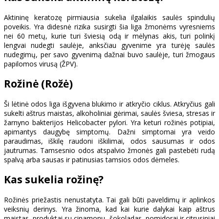
Aktininę keratozę pirmiausia sukelia ilgalaikis saulės spindulių
poveikis. Yra didesnė rizika susirgti šia liga žmonėms vyresniems
nei 60 metų, kurie turi šviesią odą ir mėlynas akis, turi polinkį
lengvai nudegti saulėje, anksčiau gyvenime yra turėję saulės
nudegimų, per savo gyvenimą dažnai buvo saulėje, turi žmogaus
papilomos virusą (ŽPV).
Rožinė (Rožė)
Ši lėtinė odos liga išgyvena blukimo ir atkryčio ciklus. Atkryčius gali
sukelti aštrus maistas, alkoholiniai gėrimai, saulės šviesa, stresas ir
žarnyno bakterijos Helicobacter pylori. Yra keturi rožinės potipiai,
apimantys daugybę simptomų. Dažni simptomai yra veido
paraudimas, iškilę raudoni iškilimai, odos sausumas ir odos
jautrumas. Tamsesnio odos atspalvio žmonės gali pastebėti rudą
spalvą arba sausas ir patinusias tamsios odos dėmeles.
Kas sukelia rožinę?
Rožinės priežastis nenustatyta. Tai gali būti paveldimų ir aplinkos
veiksnių derinys. Yra žinoma, kad kai kurie dalykai kaip aštrus
maistas, produktai su cinamonu, šokoladas, pomidorai ir citrusiniai