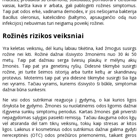
vaisiai, karšta kava ir arbata, gali pabloginti rožinės simptomus.
Taip pat odos erkė, vadinama demodex, ir jos nešiojama bakterija
Bacillus oleronius, katelicidino (baltymo, apsaugančio odą nuo
infekcijos) nebuvimas turi neigiamą poveikį rožinei.
Rožinės rizikos veiksniai
Yra keletas veiksnių, dėl kurių labiau tikėtina, kad žmogus susirgs
rožine nei kiti. Rožinė dažnai išsivysto žmonėms nuo 30 iki 50
metų. Taip pat dažniau serga šviesių plaukų ir mėlynų akių
žmonės. Taip pat yra genetinių ryšių. Didesnė tikimybė susirgti
rožine, jei turite šeimos istoriją arba turite keltų ar skandinavų
protėvius. Moterims taip pat yra didesnė tikimybė susirgti šia liga
nei vyrams. Tačiau vyrams, kuriems išsivysto ši būklė, simptomai
dažnai būna sunkesni.
Ne visi odos sutrikimai reaguoja į gydymą, o kai kurios ligos
išnyksta be gydymo. Žmonės su nuolatinėmis odos ligomis dažnai
išgyvena sunkių simptomų periodus. Kartais žmonės gali priversti
nepagydomas sąlygas pasiekti remisiją. Tačiau dauguma odos ligų
vėl atsiranda dėl tam tikrų veiksnių, tokių kaip stresas ar kitos
ligos. Laikinus ir kosmetinius odos sutrikimus dažnai galima gydyti
nereceptinės (OTC) odos priežiūros priemonėmis, taikant geros