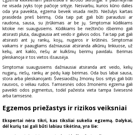
ne visada įvyks toje pačioje srityje. Nesvarbu, kurios kūno dalies
oda yra paveikta, egzema beveik visada niežti. Niežulys kartais
prasideda prieš bėrimą. Oda taip pat gali būti paraudusi ar
raudona, sausa, su įtrūkimais ar be jų. Simptomai kūdikiams
kitokie nei suaugusiems. Kūdikiams be niežtinčio išbėrimo gali
atsirasti pluta, daugiausia ant veido ir galvos odos. Tai taip pat gali
atsirasti ant jų rankų, kojų, nugaros ir krūtinės. Simptomai
vaikams ir paaugliams dažniausiai atsiranda alkūnių linkiuose, už
kelių, ant kaklo, riešų ar kulkšnių bėrimų pavidalu. Bėrimas
pleiskanoja ir tos vietos išsausėja.
Simptomai suaugusiems dažniausiai atsiranda ant veido, kelių
nugarų, riešų, rankų ar pėdų kaip bėrimas. Oda bus labai sausa,
stora arba pleiskanojanti. Šviesiaodžių žmonių šios sritys gali būti
rausvos, o vėliau rudos. Tamsesnės odos žmonėms egzema gali
paveikti odos pigmentus, todėl pažeista vieta tampa šviesesnė
arba tamsesnė.
Egzemos priežastys ir rizikos veiksniai
Ekspertai nėra tikri, kas tiksliai sukelia egzemą. Dalykai,
dėl kurių tai gali būti labiau tikėtina, yra šie: