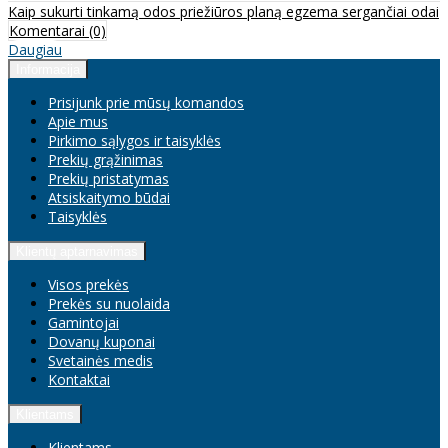
Kaip sukurti tinkamą odos priežiūros planą egzema sergančiai odai
Komentarai (0)
Daugiau
Informacija
Prisijunk prie mūsų komandos
Apie mus
Pirkimo sąlygos ir taisyklės
Prekių grąžinimas
Prekių pristatymas
Atsiskaitymo būdai
Taisyklės
Klientų aptarnavimas
Visos prekės
Prekės su nuolaida
Gamintojai
Dovanų kuponai
Svetainės medis
Kontaktai
Klientams
Klientams