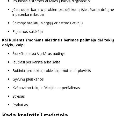
Imuninės sistemos atsakas į kažką dirginančio
Jūsų odos barjero problemos, dėl kurių išleidžiama drėgmė
ir patenka mikrobai
Šeimoje yra kitų alergijų ar astmos atvejų
Egzemos sukėlėjai
Kai kuriems žmonėms niežtintis bėrimas paūmėja dėl tokių
dalykų kaip:
Šiurkštus arba šiurkštus audinys
Jaučiasi per karšta arba šalta
Buitiniai produktai, tokie kaip muilas ar ploviklis
Gyvūnų pleiskanos
Kvėpavimo takų infekcijos ar peršalimas
Stresas
Prakaitas
Kada kreiptis į gydytoją