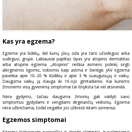
Kas yra egzema?
Egzema yra būklių, dėl kurių jūsų oda yra tarsi užsidegusi arba
sudirgusi, grupė. Labiausiai paplitęs tipas yra atopinis dermatitas
arba atopinė egzema. „Atopinis“ reiškia asmens polinkį sirgti
alerginėmis ligomis, tokiomis kaip astma ir šienligė. JAV egzema
paveikia apie 10–20 % kūdikių ir apie 3 % suaugusiųjų ir vaikų.
Dauguma vaikų ją išauga iki 10-ojo gimtadienio. Kai kuriems
žmonėms visą gyvenimą simptomai tai išnyksta tai vėl atsiranda.
Nėra gydymo, tačiau dauguma žmonių gali valdyti savo
simptomus gydydami ir vengdami dirginančių veiksnių. Egzema
nėra užkrečiama, todėl negalite jos užkrėsti kitam asmeniui.
Egzemos simptomai
Egzema kiekvienam pasireiškia ir atrodo skirtingai. Ir paūmėjimai