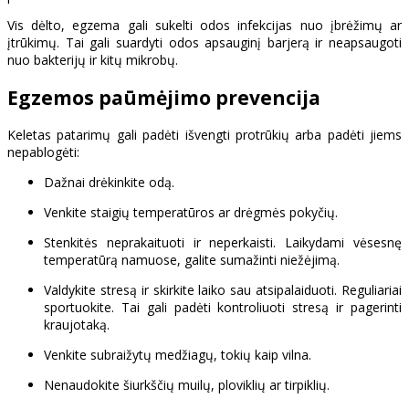
Vis dėlto, egzema gali sukelti odos infekcijas nuo įbrėžimų ar
įtrūkimų. Tai gali suardyti odos apsauginį barjerą ir neapsaugoti
nuo bakterijų ir kitų mikrobų.
Egzemos paūmėjimo prevencija
Keletas patarimų gali padėti išvengti protrūkių arba padėti jiems
nepablogėti:
Dažnai drėkinkite odą.
Venkite staigių temperatūros ar drėgmės pokyčių.
Stenkitės neprakaituoti ir neperkaisti. Laikydami vėsesnę
temperatūrą namuose, galite sumažinti niežėjimą.
Valdykite stresą ir skirkite laiko sau atsipalaiduoti. Reguliariai
sportuokite. Tai gali padėti kontroliuoti stresą ir pagerinti
kraujotaką.
Venkite subraižytų medžiagų, tokių kaip vilna.
Nenaudokite šiurkščių muilų, ploviklių ar tirpiklių.