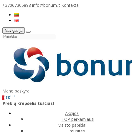
+37067305898
info@bonum.lt
Kontaktai
Navigacija
Mano paskyra
00
€0
0
Prekių krepšelis tuščias!
Akcijos
TOP perkamiausi
Maisto papildai
Imunitetui