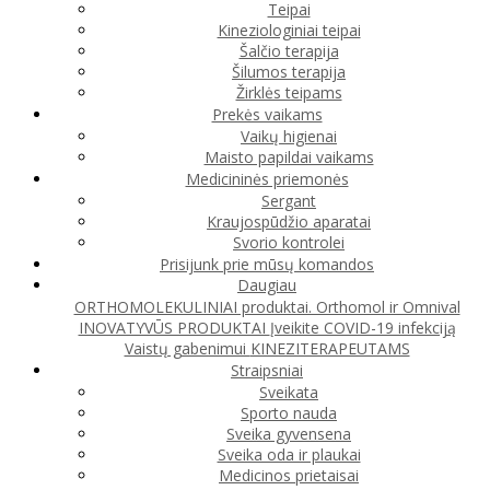
Teipai
Kineziologiniai teipai
Šalčio terapija
Šilumos terapija
Žirklės teipams
Prekės vaikams
Vaikų higienai
Maisto papildai vaikams
Medicininės priemonės
Sergant
Kraujospūdžio aparatai
Svorio kontrolei
Prisijunk prie mūsų komandos
Daugiau
ORTHOMOLEKULINIAI produktai. Orthomol ir Omnival
INOVATYVŪS PRODUKTAI
Įveikite COVID-19 infekciją
Vaistų gabenimui
KINEZITERAPEUTAMS
Straipsniai
Sveikata
Sporto nauda
Sveika gyvensena
Sveika oda ir plaukai
Medicinos prietaisai