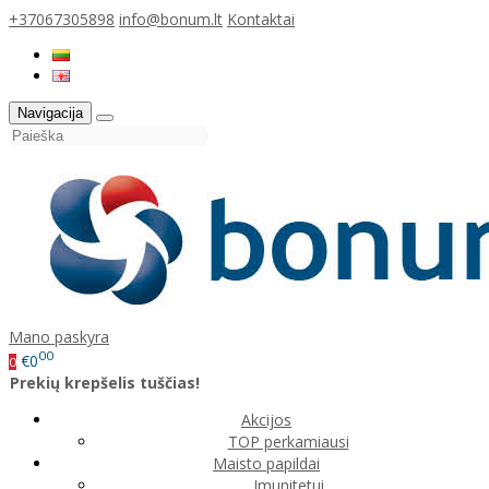
+37067305898
info@bonum.lt
Kontaktai
Navigacija
Mano paskyra
00
€0
0
Prekių krepšelis tuščias!
Akcijos
TOP perkamiausi
Maisto papildai
Imunitetui