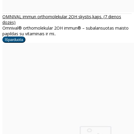
OMNIVAL immun orthomolekular 2OH skystis,kaps. (7 dienos
dozės)
Omnival® orthomolekular 2OH immun® – subalansuotas maisto
papildas su vitaminais ir mi..