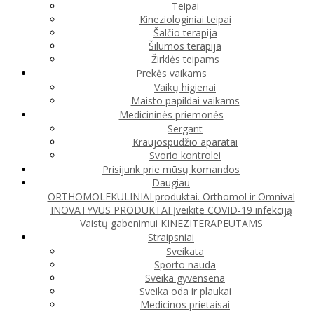
Teipai
Kineziologiniai teipai
Šalčio terapija
Šilumos terapija
Žirklės teipams
Prekės vaikams
Vaikų higienai
Maisto papildai vaikams
Medicininės priemonės
Sergant
Kraujospūdžio aparatai
Svorio kontrolei
Prisijunk prie mūsų komandos
Daugiau
ORTHOMOLEKULINIAI produktai. Orthomol ir Omnival
INOVATYVŪS PRODUKTAI
Įveikite COVID-19 infekciją
Vaistų gabenimui
KINEZITERAPEUTAMS
Straipsniai
Sveikata
Sporto nauda
Sveika gyvensena
Sveika oda ir plaukai
Medicinos prietaisai