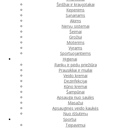
Širdžiai ir kraujotakai
Kepenims
Sąnariams
Akims
Nervų sistemai
Šeimai
Grožiui
Moterims
Vyrams
Sportuojantiems
Higienai
Rankų ir pėdų priežiūra
Prausikliai ir muilai
Veido kremai
Dezinfekcijai
Kūno kremai
Šampūnai
Apsauga nuo saulės
Masažui
Apsauginės veido kaukės
Nuo iššutimų
Sportui
Teipavimui