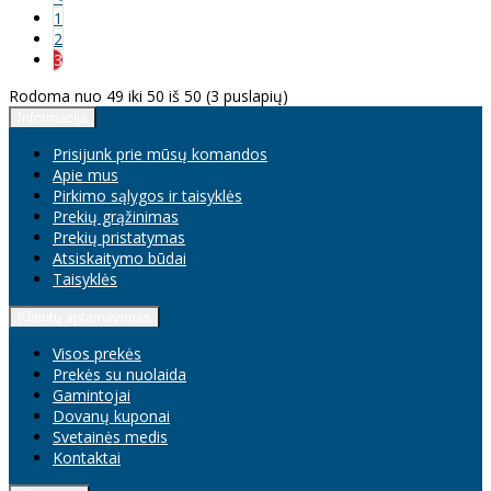
1
2
3
Rodoma nuo 49 iki 50 iš 50 (3 puslapių)
Informacija
Prisijunk prie mūsų komandos
Apie mus
Pirkimo sąlygos ir taisyklės
Prekių grąžinimas
Prekių pristatymas
Atsiskaitymo būdai
Taisyklės
Klientų aptarnavimas
Visos prekės
Prekės su nuolaida
Gamintojai
Dovanų kuponai
Svetainės medis
Kontaktai