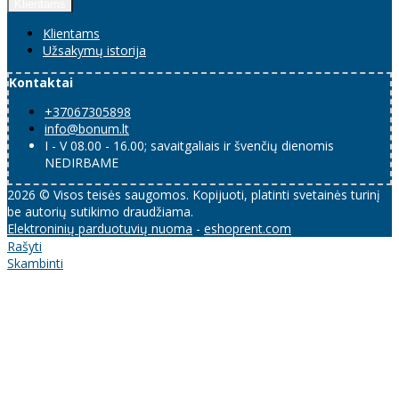
Klientams
Klientams
Užsakymų istorija
Kontaktai
+37067305898
info@bonum.lt
I - V 08.00 - 16.00; savaitgaliais ir švenčių dienomis
NEDIRBAME
2026 © Visos teisės saugomos. Kopijuoti, platinti svetainės turinį
be autorių sutikimo draudžiama.
Elektroninių parduotuvių nuoma
-
eshoprent.com
Rašyti
Skambinti