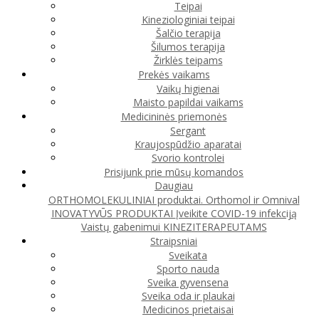
Teipai
Kineziologiniai teipai
Šalčio terapija
Šilumos terapija
Žirklės teipams
Prekės vaikams
Vaikų higienai
Maisto papildai vaikams
Medicininės priemonės
Sergant
Kraujospūdžio aparatai
Svorio kontrolei
Prisijunk prie mūsų komandos
Daugiau
ORTHOMOLEKULINIAI produktai. Orthomol ir Omnival
INOVATYVŪS PRODUKTAI
Įveikite COVID-19 infekciją
Vaistų gabenimui
KINEZITERAPEUTAMS
Straipsniai
Sveikata
Sporto nauda
Sveika gyvensena
Sveika oda ir plaukai
Medicinos prietaisai