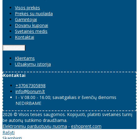
Visos prekės
Prekės su nuolaida
Gamintojai
Dovanų kuponai
Svetainės medis
Kontaktai
Klientams
Klientams
Užsakymų istorija
Kontaktai
+37067305898
info@bonum.lt
I - V 08.00 - 16.00; savaitgaliais ir švenčių dienomis
NEDIRBAME
2026 © Visos teisės saugomos. Kopijuoti, platinti svetainės turinį
be autorių sutikimo draudžiama.
Elektroninių parduotuvių nuoma
-
eshoprent.com
Rašyti
Skambinti