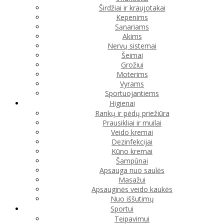
Širdžiai ir kraujotakai
Kepenims
Sąnariams
Akims
Nervų sistemai
Šeimai
Grožiui
Moterims
Vyrams
Sportuojantiems
Higienai
Rankų ir pėdų priežiūra
Prausikliai ir muilai
Veido kremai
Dezinfekcijai
Kūno kremai
Šampūnai
Apsauga nuo saulės
Masažui
Apsauginės veido kaukės
Nuo iššutimų
Sportui
Teipavimui