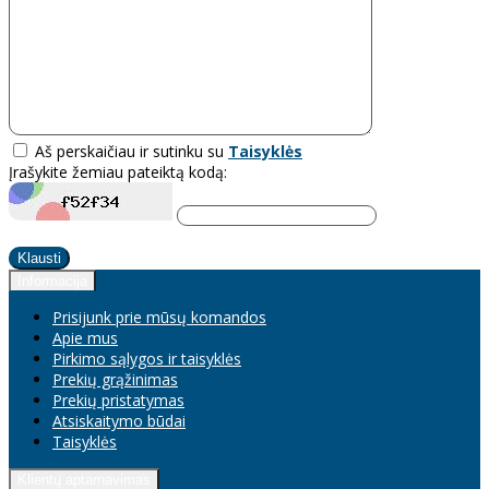
Aš perskaičiau ir sutinku su
Taisyklės
Įrašykite žemiau pateiktą kodą:
Klausti
Informacija
Prisijunk prie mūsų komandos
Apie mus
Pirkimo sąlygos ir taisyklės
Prekių grąžinimas
Prekių pristatymas
Atsiskaitymo būdai
Taisyklės
Klientų aptarnavimas