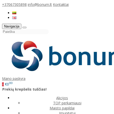
+37067305898
info@bonum.lt
Kontaktai
Navigacija
Mano paskyra
00
€0
0
Prekių krepšelis tuščias!
Akcijos
TOP perkamiausi
Maisto papildai
Imunitetui