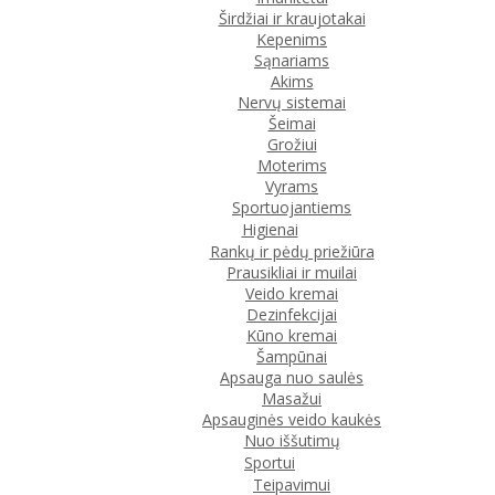
Širdžiai ir kraujotakai
Kepenims
Sąnariams
Akims
Nervų sistemai
Šeimai
Grožiui
Moterims
Vyrams
Sportuojantiems
Higienai
Rankų ir pėdų priežiūra
Prausikliai ir muilai
Veido kremai
Dezinfekcijai
Kūno kremai
Šampūnai
Apsauga nuo saulės
Masažui
Apsauginės veido kaukės
Nuo iššutimų
Sportui
Teipavimui