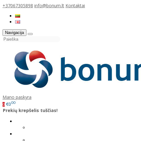
+37067305898
info@bonum.lt
Kontaktai
Navigacija
Mano paskyra
00
€0
0
Prekių krepšelis tuščias!