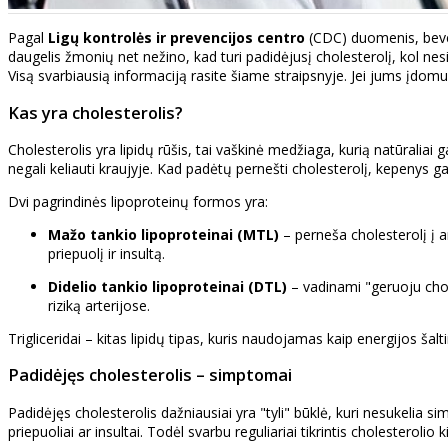
Pagal
Ligų kontrolės ir prevencijos centro
(CDC) duomenis, beveik
daugelis žmonių net nežino, kad turi padidėjusį cholesterolį, kol nesil
Visą svarbiausią informaciją rasite šiame straipsnyje. Jei jums įdomu, 
Kas yra cholesterolis?
Cholesterolis yra lipidų rūšis, tai vaškinė medžiaga, kurią natūrali
negali keliauti kraujyje. Kad padėtų pernešti cholesterolį, kepenys ga
Dvi pagrindinės lipoproteinų formos yra:
Mažo tankio lipoproteinai (MTL)
– perneša cholesterolį į ar
priepuolį ir insultą.
Didelio tankio lipoproteinai (DTL)
– vadinami "geruoju chol
riziką arterijose.
Trigliceridai – kitas lipidų tipas, kuris naudojamas kaip energijos šaltinis
Padidėjęs cholesterolis – simptomai
Padidėjęs cholesterolis dažniausiai yra "tyli" būklė, kuri nesukelia 
priepuoliai ar insultai. Todėl svarbu reguliariai tikrintis cholesterolio k