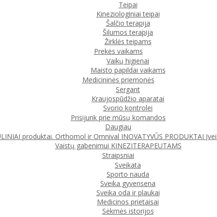
Teipai
Kineziologiniai teipai
Šalčio terapija
Šilumos terapija
Žirklės teipams
Prekės vaikams
Vaikų higienai
Maisto papildai vaikams
Medicininės priemonės
Sergant
Kraujospūdžio aparatai
Svorio kontrolei
Prisijunk prie mūsų komandos
Daugiau
IAI produktai. Orthomol ir Omnival
INOVATYVŪS PRODUKTAI
Įve
Vaistų gabenimui
KINEZITERAPEUTAMS
Straipsniai
Sveikata
Sporto nauda
Sveika gyvensena
Sveika oda ir plaukai
Medicinos prietaisai
Sėkmės istorijos