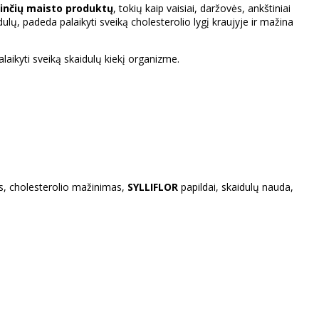
rinčių maisto produktų
, tokių kaip vaisiai, daržovės, ankštiniai
dulų, padeda palaikyti sveiką cholesterolio lygį kraujyje ir mažina
palaikyti sveiką skaidulų kiekį organizme.
mas, cholesterolio mažinimas,
SYLLIFLOR
papildai, skaidulų nauda,