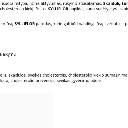
lansuota mityba, fizinis aktyvumas, rūkymo atsisakymas.
Skaidulų tu
 cholesterolio kiekį. Be to,
SYLLIFLOR
papildai, kurių sudėtyje yra skai
ite mūsų
SYLLIFLOR
papildus, kurie gali būti naudingi jūsų sveikatai ir 
palaikymui
rolis, skaidulos, sveikas cholesterolis, cholesterolio kiekio sumažini
veikata, cholesterolio prevencija, sveikas gyvenimo būdas.