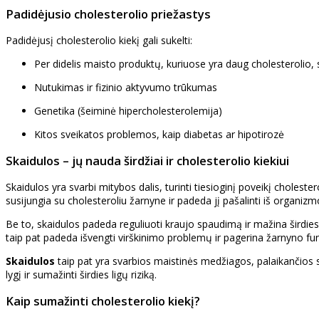
Padidėjusio cholesterolio priežastys
Padidėjusį cholesterolio kiekį gali sukelti:
Per didelis maisto produktų, kuriuose yra daug cholesterolio, s
Nutukimas ir fizinio aktyvumo trūkumas
Genetika (šeiminė hipercholesterolemija)
Kitos sveikatos problemos, kaip diabetas ar hipotirozė
Skaidulos – jų nauda širdžiai ir cholesterolio kiekiui
Skaidulos yra svarbi mitybos dalis, turinti tiesioginį poveikį cholester
susijungia su cholesteroliu žarnyne ir padeda jį pašalinti iš organizmo
Be to, skaidulos padeda reguliuoti kraujo spaudimą ir mažina širdie
taip pat padeda išvengti virškinimo problemų ir pagerina žarnyno fun
Skaidulos
taip pat yra svarbios maistinės medžiagos, palaikančios s
lygį ir sumažinti širdies ligų riziką.
Kaip sumažinti cholesterolio kiekį?