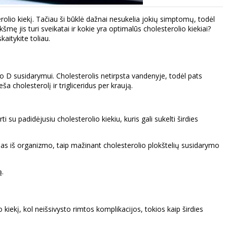
rolio kiekį. Tačiau ši būklė dažnai nesukelia jokių simptomų, todėl
šmę jis turi sveikatai ir kokie yra optimalūs cholesterolio kiekiai?
kaitykite toliau.
no D susidarymui. Cholesterolis netirpsta vandenyje, todėl pats
a cholesterolį ir trigliceridus per kraują.
i su padidėjusiu cholesterolio kiekiu, kuris gali sukelti širdies
mas iš organizmo, taip mažinant cholesterolio plokštelių susidarymo
ą.
kiekį, kol neišsivysto rimtos komplikacijos, tokios kaip širdies