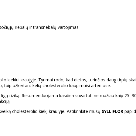
očiųjų riebalų ir transriebalų vartojimas
olio kiekiui kraujyje. Tyrimai rodo, kad dietos, turinčios daug tirpių sk
, taip užkertant kelią cholesterolio kaupimuisi arterijose.
s ligų riziką. Rekomenduojama kasdien suvartoti ne mažiau kaip 25–30
kciją.
veiką cholesterolio kiekį kraujyje. Patikrinkite mūsų
SYLLIFLOR
papild