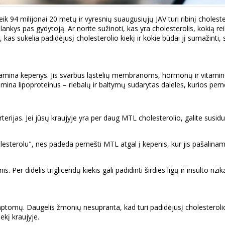
 94 milijonai 20 metų ir vyresnių suaugusiųjų JAV turi ribinį choleste
ankys pas gydytoją. Ar norite sužinoti, kas yra cholesterolis, kokią reik
kas sukelia padidėjusį cholesterolio kiekį ir kokie būdai jį sumažinti, s
ai gamina kepenys. Jis svarbus ląstelių membranoms, hormonų ir vitami
mina lipoproteinus – riebalų ir baltymų sudarytas daleles, kurios perneš
terijas. Jei jūsų kraujyje yra per daug MTL cholesterolio, galite susidurt
esterolu", nes padeda pernešti MTL atgal į kepenis, kur jis pašalina
. Per didelis trigliceridų kiekis gali padidinti širdies ligų ir insulto rizik
simptomų. Daugelis žmonių nesupranta, kad turi padidėjusį cholesterolio 
iekį kraujyje.