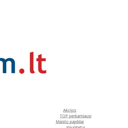
Akcijos
TOP perkamiausi
Maisto papildai
Imunitetui