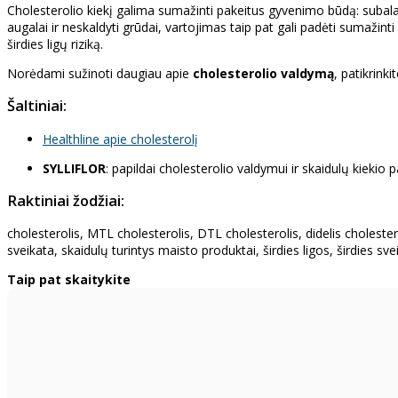
Cholesterolio kiekį galima sumažinti pakeitus gyvenimo būdą: suba
augalai ir neskaldyti grūdai, vartojimas taip pat gali padėti sumažinti
širdies ligų riziką.
Norėdami sužinoti daugiau apie
cholesterolio valdymą
, patikrink
Šaltiniai:
Healthline apie cholesterolį
SYLLIFLOR
: papildai cholesterolio valdymui ir skaidulų kiekio 
Raktiniai žodžiai:
cholesterolis, MTL cholesterolis, DTL cholesterolis, didelis choleste
sveikata, skaidulų turintys maisto produktai, širdies ligos, širdies s
Taip pat skaitykite