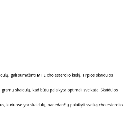
aidulų, gali sumažinti
MTL
cholesterolio kiekį. Tirpios skaidulos
 gramų skaidulų, kad būtų palaikyta optimali sveikata. Skaidulos
us, kuriuose yra skaidulų, padedančių palaikyti sveiką cholesterolio