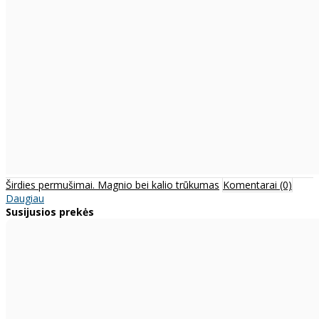
Širdies permušimai. Magnio bei kalio trūkumas
Komentarai (0)
Daugiau
Susijusios prekės