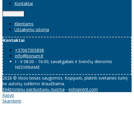
Kontaktai
Klientams
Klientams
Užsakymų istorija
Kontaktai
+37067305898
info@bonum.lt
I - V 08.00 - 16.00; savaitgaliais ir švenčių dienomis
NEDIRBAME
2026 © Visos teisės saugomos. Kopijuoti, platinti svetainės turinį
be autorių sutikimo draudžiama.
Elektroninių parduotuvių nuoma
-
eshoprent.com
Rašyti
Skambinti