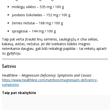
moliūgų sėklos – 535 mg / 100 g
juodasis šokoladas – 152 mg / 100 g
žemės riešutai – 168 mg / 100 g
spragėsiai – 144 mg / 100 g
Taip pat verta įtraukti linų sėmenis, saulėgrąžų ir chia sėklas,
kakavą, avižas, riešutus. Jei dėl sveikatos būklės magnio
netenkama daugiau, gali būti reikalingi papildai – tai reikėtų aptarti
su gydytoju.
Šaltinis
Healthline –
Magnesium Deficiency: Symptoms and Causes
https://www.healthline.com/nutrition/magnesium-deficiency-
symptoms
Taip pat skaitykite