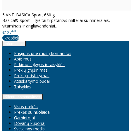
5 VNT. BASICA Sport, 660 g
Basica® Sport – greitai tirpstantys milteliai su mineralais,
vitaminais ir angliavandeniai..
40
€127
Į krepšelį
Informacija
Prisijunk prie mūsų komandos
Apie mus
Pirkimo sąlygos ir taisyklės
Prekių grąžinimas
Prekių pristatymas
Atsiskaitymo būdai
Taisyklės
Klientų aptarnavimas
Visos prekės
Prekės su nuolaida
Gamintojai
Dovanų kuponai
Svetainės medis