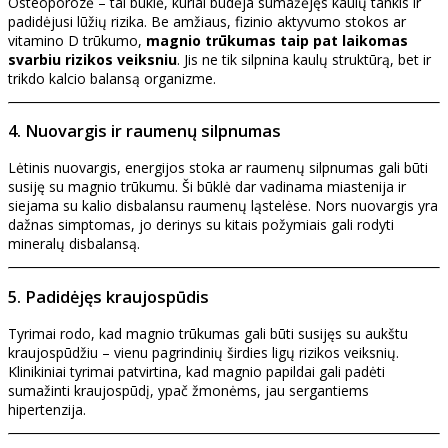
Osteoporozė – tai būklė, kuriai būdėja sumažėjęs kaulų tankis ir
padidėjusi lūžių rizika. Be amžiaus, fizinio aktyvumo stokos ar
vitamino D trūkumo,
magnio trūkumas taip pat laikomas
svarbiu rizikos veiksniu
. Jis ne tik silpnina kaulų struktūrą, bet ir
trikdo kalcio balansą organizme.
4. Nuovargis ir raumenų silpnumas
Lėtinis nuovargis, energijos stoka ar raumenų silpnumas gali būti
susiję su magnio trūkumu. Ši būklė dar vadinama miastenija ir
siejama su kalio disbalansu raumenų ląstelėse. Nors nuovargis yra
dažnas simptomas, jo derinys su kitais požymiais gali rodyti
mineralų disbalansą.
5. Padidėjęs kraujospūdis
Tyrimai rodo, kad magnio trūkumas gali būti susijęs su aukštu
kraujospūdžiu – vienu pagrindinių širdies ligų rizikos veiksnių.
Klinikiniai tyrimai patvirtina, kad magnio papildai gali padėti
sumažinti kraujospūdį, ypač žmonėms, jau sergantiems
hipertenzija.