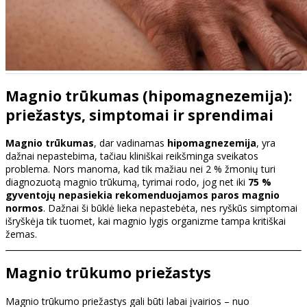
Magnio trūkumas (hipomagnezemija):
priežastys, simptomai ir sprendimai
Magnio trūkumas
, dar vadinamas
hipomagnezemija
, yra
dažnai nepastebima, tačiau kliniškai reikšminga sveikatos
problema. Nors manoma, kad tik mažiau nei 2 % žmonių turi
diagnozuotą magnio trūkumą, tyrimai rodo, jog net iki
75 %
gyventojų nepasiekia rekomenduojamos paros magnio
normos
. Dažnai ši būklė lieka nepastebėta, nes ryškūs simptomai
išryškėja tik tuomet, kai magnio lygis organizme tampa kritiškai
žemas.
Magnio trūkumo priežastys
Magnio trūkumo priežastys gali būti labai įvairios – nuo