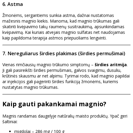
6. Astma
Žmonėms, sergantiems sunkia astma, dažnai nustatomas
mažesnis magnio kiekis. Manoma, kad magnio trūkumas gali
skatinti kvėpavimo takų raumenų susitraukimą, apsunkindamas
kvėpavimą. Kai kuriais atvejais magnio sulfatas net naudojamas
kaip papildoma terapija astmos priepuoliams lengvinti.
7. Nereguliarus širdies plakimas (širdies permušimai)
Vienas rimčiausių magnio trūkumo simptomų –
širdies aritmija
.
Ji gali pasireikšti širdies permušimais, galvos svaigimu, dusuliu,
krūtinės skausmu ar net alpimu. Tyrimai rodo, kad magnio papildai
ar injekcijos gali pagerinti širdies funkciją žmonėms, kuriems
nustatytas magnio trūkumas.
Kaip gauti pakankamai magnio?
Magnis randamas daugelyje natūralių maisto produktų. Ypač geri
šaltiniai:
migdolai – 286 mg / 100 g