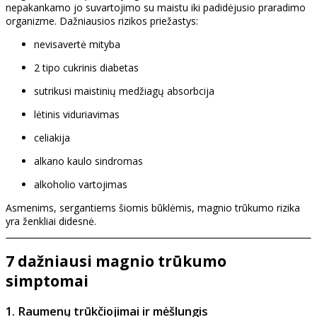
nepakankamo jo suvartojimo su maistu iki padidėjusio praradimo
organizme. Dažniausios rizikos priežastys:
nevisavertė mityba
2 tipo cukrinis diabetas
sutrikusi maistinių medžiagų absorbcija
lėtinis viduriavimas
celiakija
alkano kaulo sindromas
alkoholio vartojimas
Asmenims, sergantiems šiomis būklėmis, magnio trūkumo rizika
yra ženkliai didesnė.
7 dažniausi magnio trūkumo
simptomai
1. Raumenų trūkčiojimai ir mėšlungis