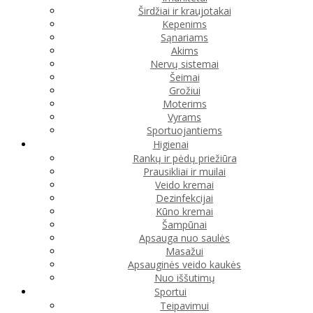
Širdžiai ir kraujotakai
Kepenims
Sąnariams
Akims
Nervų sistemai
Šeimai
Grožiui
Moterims
Vyrams
Sportuojantiems
Higienai
Rankų ir pėdų priežiūra
Prausikliai ir muilai
Veido kremai
Dezinfekcijai
Kūno kremai
Šampūnai
Apsauga nuo saulės
Masažui
Apsauginės veido kaukės
Nuo iššutimų
Sportui
Teipavimui