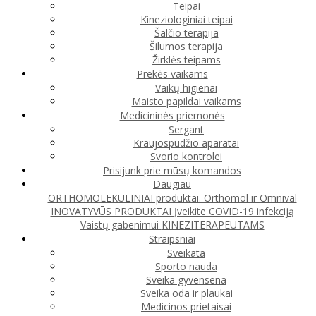
Teipai
Kineziologiniai teipai
Šalčio terapija
Šilumos terapija
Žirklės teipams
Prekės vaikams
Vaikų higienai
Maisto papildai vaikams
Medicininės priemonės
Sergant
Kraujospūdžio aparatai
Svorio kontrolei
Prisijunk prie mūsų komandos
Daugiau
ORTHOMOLEKULINIAI produktai. Orthomol ir Omnival
INOVATYVŪS PRODUKTAI
Įveikite COVID-19 infekciją
Vaistų gabenimui
KINEZITERAPEUTAMS
Straipsniai
Sveikata
Sporto nauda
Sveika gyvensena
Sveika oda ir plaukai
Medicinos prietaisai