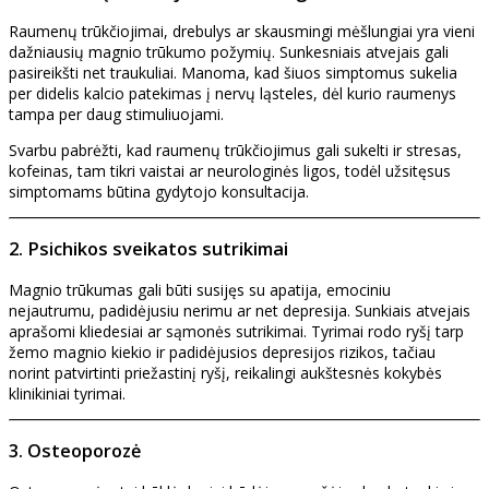
Raumenų trūkčiojimai, drebulys ar skausmingi mėšlungiai yra vieni
dažniausių magnio trūkumo požymių. Sunkesniais atvejais gali
pasireikšti net traukuliai. Manoma, kad šiuos simptomus sukelia
per didelis kalcio patekimas į nervų ląsteles, dėl kurio raumenys
tampa per daug stimuliuojami.
Svarbu pabrėžti, kad raumenų trūkčiojimus gali sukelti ir stresas,
kofeinas, tam tikri vaistai ar neurologinės ligos, todėl užsitęsus
simptomams būtina gydytojo konsultacija.
2. Psichikos sveikatos sutrikimai
Magnio trūkumas gali būti susijęs su apatija, emociniu
nejautrumu, padidėjusiu nerimu ar net depresija. Sunkiais atvejais
aprašomi kliedesiai ar sąmonės sutrikimai. Tyrimai rodo ryšį tarp
žemo magnio kiekio ir padidėjusios depresijos rizikos, tačiau
norint patvirtinti priežastinį ryšį, reikalingi aukštesnės kokybės
klinikiniai tyrimai.
3. Osteoporozė