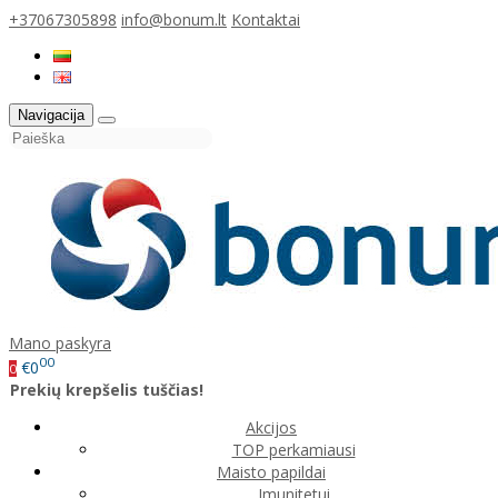
+37067305898
info@bonum.lt
Kontaktai
Navigacija
Mano paskyra
00
€0
0
Prekių krepšelis tuščias!
Akcijos
TOP perkamiausi
Maisto papildai
Imunitetui