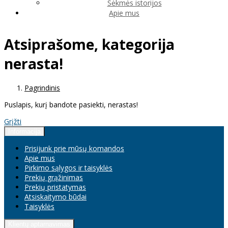
Sėkmės istorijos
Apie mus
Atsiprašome, kategorija
nerasta!
Pagrindinis
Puslapis, kurį bandote pasiekti, nerastas!
Grįžti
Informacija
Prisijunk prie mūsų komandos
Apie mus
Pirkimo sąlygos ir taisyklės
Prekių grąžinimas
Prekių pristatymas
Atsiskaitymo būdai
Taisyklės
Klientų aptarnavimas