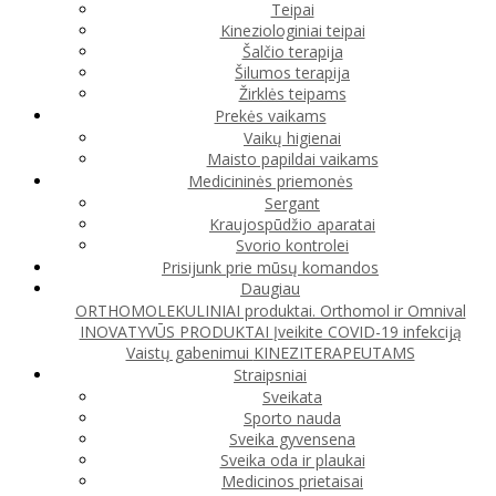
Teipai
Kineziologiniai teipai
Šalčio terapija
Šilumos terapija
Žirklės teipams
Prekės vaikams
Vaikų higienai
Maisto papildai vaikams
Medicininės priemonės
Sergant
Kraujospūdžio aparatai
Svorio kontrolei
Prisijunk prie mūsų komandos
Daugiau
ORTHOMOLEKULINIAI produktai. Orthomol ir Omnival
INOVATYVŪS PRODUKTAI
Įveikite COVID-19 infekciją
Vaistų gabenimui
KINEZITERAPEUTAMS
Straipsniai
Sveikata
Sporto nauda
Sveika gyvensena
Sveika oda ir plaukai
Medicinos prietaisai