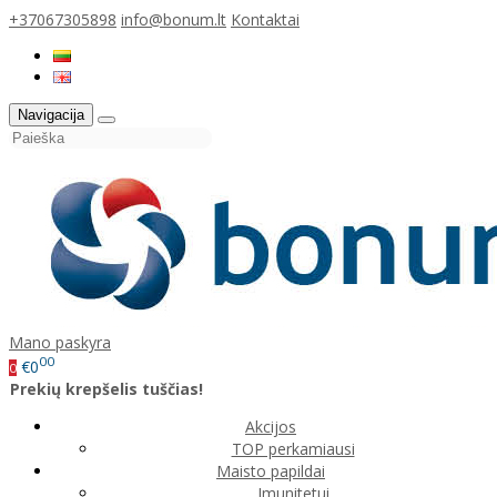
+37067305898
info@bonum.lt
Kontaktai
Navigacija
Mano paskyra
00
€0
0
Prekių krepšelis tuščias!
Akcijos
TOP perkamiausi
Maisto papildai
Imunitetui