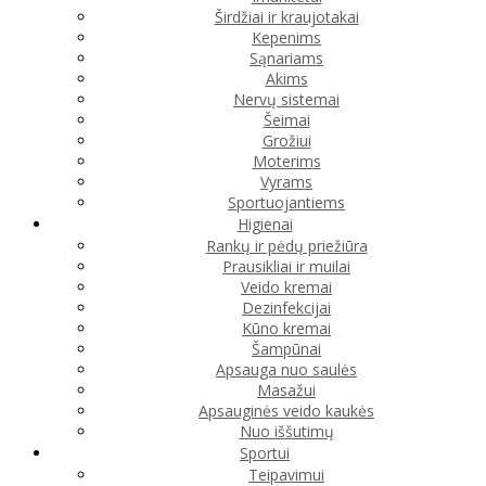
Širdžiai ir kraujotakai
Kepenims
Sąnariams
Akims
Nervų sistemai
Šeimai
Grožiui
Moterims
Vyrams
Sportuojantiems
Higienai
Rankų ir pėdų priežiūra
Prausikliai ir muilai
Veido kremai
Dezinfekcijai
Kūno kremai
Šampūnai
Apsauga nuo saulės
Masažui
Apsauginės veido kaukės
Nuo iššutimų
Sportui
Teipavimui