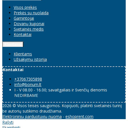
Visos prekės
Prekės su nuolaida
Gamintojai
Dovanų kuponai
Svetainės medis
Kontaktai
Klientams
Klientams
Užsakymų istorija
Kontaktai
+37067305898
info@bonum.lt
I - V 08.00 - 16.00; savaitgaliais ir švenčių dienomis
NEDIRBAME
2026 © Visos teisės saugomos. Kopijuoti, platinti svetainės turinį
be autorių sutikimo draudžiama.
Elektroninių parduotuvių nuoma
-
eshoprent.com
Rašyti
Skambinti