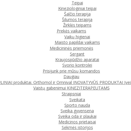
Teipai
Kineziologiniai teipai
Šalčio terapija
Šilumos terapija
Žirklės teipams
Prekės vaikams
Vaikų higienai
Maisto papildai vaikams
Medicininės priemonės
Sergant
Kraujospūdžio aparatai
Svorio kontrolei
Prisijunk prie mūsų komandos
Daugiau
IAI produktai. Orthomol ir Omnival
INOVATYVŪS PRODUKTAI
Įve
Vaistų gabenimui
KINEZITERAPEUTAMS
Straipsniai
Sveikata
Sporto nauda
Sveika gyvensena
Sveika oda ir plaukai
Medicinos prietaisai
Sėkmės istorijos