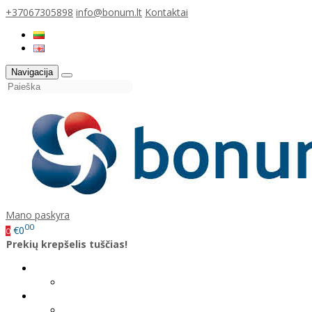
+37067305898
info@bonum.lt
Kontaktai
Navigacija
Mano paskyra
00
€0
0
Prekių krepšelis tuščias!