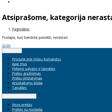
Atsiprašome, kategorija nerast
Pagrindinis
Puslapis, kurį bandote pasiekti, nerastas!
Grįžti
Informacija
Prisijunk prie mūsų komandos
Apie mus
Pirkimo sąlygos ir taisyklės
Prekių grąžinimas
Prekių pristatymas
Atsiskaitymo būdai
Taisyklės
Klientų aptarnavimas
Visos prekės
Prekės su nuolaida